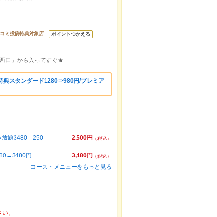
コミ投稿特典対象店
ポイントつかえる
り西口」から入ってすぐ★
典スタンダード1280⇒980円/プレミア
題3480→250
2,500円
（税込）
0→3480円
3,480円
（税込）
コース・メニューをもっと見る
さい。