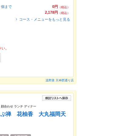
３個まで
0円
（税込）
2,178円
（税込）
コース・メニューをもっと見る
さい。
温野菜 天神西通り店
室 顔合わせ ランチ ディナー
ゃぶ禅 花柚香 大丸福岡天