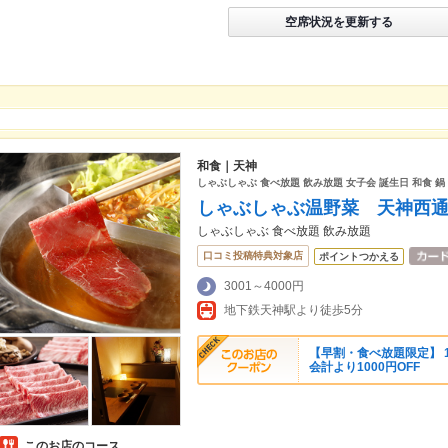
空席状況を更新する
和食｜天神
しゃぶしゃぶ 食べ放題 飲み放題 女子会 誕生日 和食 鍋 
しゃぶしゃぶ温野菜 天神西
しゃぶしゃぶ 食べ放題 飲み放題
口コミ投稿特典対象店
ポイントつかえる
3001～4000円
地下鉄天神駅より徒歩5分
【早割・食べ放題限定】 
会計より1000円OFF
このお店のコース