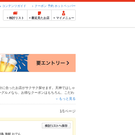
コンテンツガイド
クーポン 予約 ホットペッパー
検討リスト
最近見たお店
マイメニュー
分に合ったお店がサクサク探せます。天神ではしゃ
ーグルメなら、お得なクーポンはもちろん、こだわ
るので安心！24時間使える簡単便利なネット予約
もっと見る
にもお得に便利にホットペッパーグルメをご利用く
1/1ページ
焼鳥 海鮮 おでん