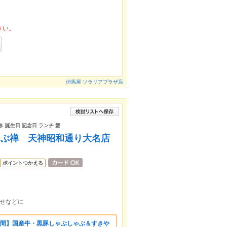
さい。
但馬屋 ソラリアプラザ店
き 誕生日 記念日 ランチ 蟹
ゃぶ禅 天神昭和通り大名店
ポイントつかえる
せなどに
時間】国産牛・黒豚しゃぶしゃぶ＆すきや