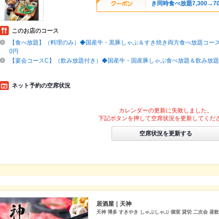
き同時食べ放題7,300→7
このお店のコース
【食べ放題】（料理のみ）◆国産牛・黒豚しゃぶ＆すき焼き両方食べ放題コース◆7
0円
【宴会コースC】（飲み放題付き）◆国産牛・国産豚しゃぶ食べ放題＆飲み放題コ
ネット予約の空席状況
カレンダーの更新に失敗しました。
下記ボタンを押して空席状況を更新してくだ
空席状況を更新する
居酒屋｜天神
天神 博多 すきやき しゃぶしゃぶ 個室 貸切 二次会 昼