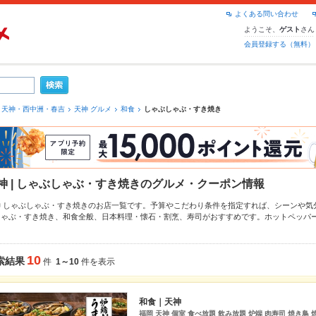
よくある問い合わせ
ようこそ、
さん
ゲスト
会員登録する（無料）
天神・西中洲・春吉
天神 グルメ
和食
しゃぶしゃぶ・すき焼き
神 | しゃぶしゃぶ・すき焼きのグルメ・クーポン情報
神 しゃぶしゃぶ・すき焼きのお店一覧です。予算やこだわり条件を指定すれば、シーンや気
しゃぶ・すき焼き、
和食全般
、
日本料理・懐石・割烹
、
寿司
がおすすめです。ホットペッパ
メニュー
しゃぶしゃぶ
、
すき焼き
や季節のおすすめ料理など、お店の最新情報をご紹介してい
使えるお店も拡大中です。友達どうしの飲み会にも、会社の宴会にも、デートやパーティー
さい。
10
索結果
件
1～10
件を表示
和食｜天神
福岡 天神 個室 食べ放題 飲み放題 炉端 肉寿司 焼き鳥 