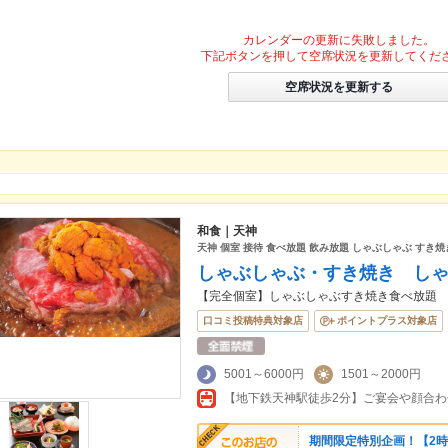
カレンダーの更新に失敗しました。
下記ボタンを押して空席状況を更新してくだ
空席状況を更新する
和食｜天神
天神 個室 接待 食べ放題 飲み放題 しゃぶしゃぶ すき焼
しゃぶしゃぶ・すき焼き し
【完全個室】しゃぶしゃぶすき焼き食べ放題
口コミ投稿特典対象店
ポイントプラス対象店
5001～6000円
1501～2000円
【地下鉄天神駅徒歩2分】ご宴会や顔合わ
期間限定特別企画！【2