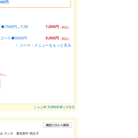
000円
500円→7,00
7,000円
（税込）
ース◆9000円
9,000円
（税込）
コース・メニューをもっと見る
さい。
しゃぶ禅 天神昭和通り大名店
飲み ランチ 黒毛和牛 明太子