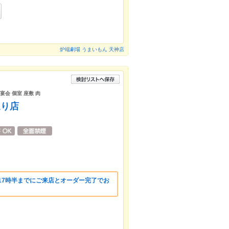
炉端劇場 うまいもん 天神店
宴会 個室 座敷 肉
通り店
17時半までにご来店とオーダー完了でお