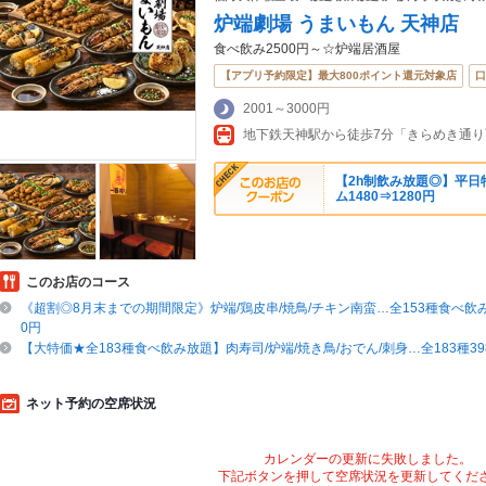
炉端劇場 うまいもん 天神店
食べ飲み2500円～☆炉端居酒屋
【アプリ予約限定】最大800ポイント還元対象店
口
2001～3000円
地下鉄天神駅から徒歩7分「きらめき通
【2h制飲み放題◎】平日特
ム1480⇒1280円
このお店のコース
《超割◎8月末までの期間限定》炉端/鶏皮串/焼鳥/チキン南蛮…全153種食べ飲み放
0円
【大特価★全183種食べ飲み放題】肉寿司/炉端/焼き鳥/おでん/刺身…全183種398
ネット予約の空席状況
カレンダーの更新に失敗しました。
下記ボタンを押して空席状況を更新してくだ