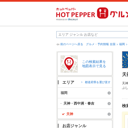
前のページへ戻る
グルメ・予約情報 全国
福岡
この検索結果を
地図表示で見る
天
エリア
都道府県を選び直す
天
ぶ
り
福岡
が
だ
天神・西中洲・春吉
検
天神
お店ジャンル