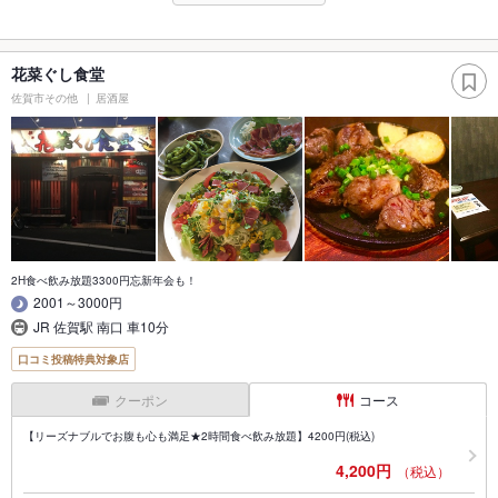
花菜ぐし食堂
佐賀市その他
居酒屋
2H食べ飲み放題3300円忘新年会も！
2001～3000円
JR 佐賀駅 南口 車10分
口コミ投稿特典対象店
クーポン
コース
【リーズナブルでお腹も心も満足★2時間食べ飲み放題】4200円(税込)
4,200円
（税込）