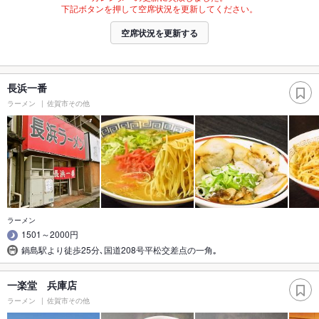
下記ボタンを押して空席状況を更新してください。
空席状況を更新する
長浜一番
ラーメン
佐賀市その他
ラーメン
1501～2000円
鍋島駅より徒歩25分､国道208号平松交差点の一角｡
一楽堂 兵庫店
ラーメン
佐賀市その他