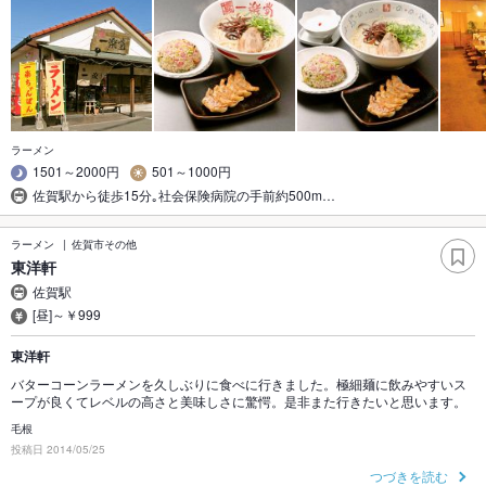
ラーメン
1501～2000円
501～1000円
佐賀駅から徒歩15分｡社会保険病院の手前約500m…
ラーメン
佐賀市その他
東洋軒
佐賀駅
[昼]～￥999
東洋軒
バターコーンラーメンを久しぶりに食べに行きました。極細麺に飲みやすいス
ープが良くてレベルの高さと美味しさに驚愕。是非また行きたいと思います。
毛根
投稿日 2014/05/25
つづきを読む