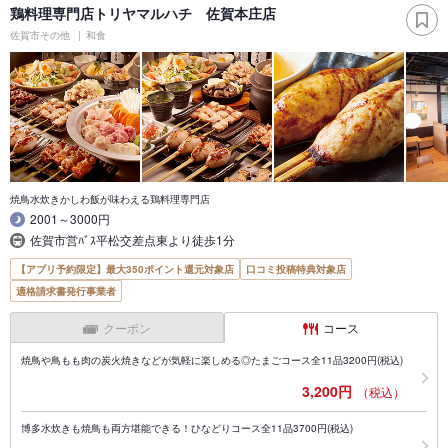
鶏料理専門店トリヤマルハチ 佐賀本庄店
佐賀市その他
和食
焼鳥水炊きかしわ飯が味わえる鶏料理専門店
2001～3000円
佐賀市営ﾊﾞｽ平松交差点東より徒歩1分
【アプリ予約限定】最大350ポイント還元対象店
口コミ投稿特典対象店
適格請求書発行事業者
クーポン
コース
焼鳥や鳥もも肉の炭火焼きなどが気軽に楽しめる◎たまごコース全11品3200円(税込)
3,200円
（税込）
博多水炊きも焼鳥も両方堪能できる！ひなどりコース全11品3700円(税込)