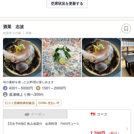
空席状況を更新する
酒菜 志波
佐賀市その他
和食
旬の素材を使ったお料理が楽しめます
4001～5000円
1501～2000円
嘉瀬橋より南へ300m
口コミ投稿特典対象店
COIN+支払い可
クーポン
コース
【完全予約制】飲み放題付 会席料理 7000円コース
7,700円
（税込）