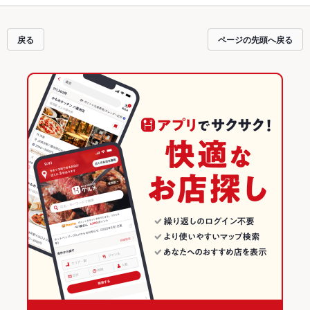
ニュー
お茶漬け
、
からあげ
、
そば
や季節のおすすめ料理など、お店の最新情報
をご紹介しているので安心！24時間使える簡単便利なネット予約が使えるお店
も拡大中です。友達どうしの飲み会にも、会社の宴会にも、デートやパーティ
戻る
ページの先頭へ戻る
ーにもお得に便利にホットペッパーグルメをご利用ください。