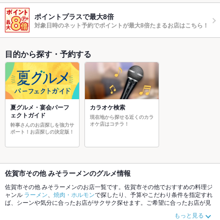
ポイントプラスで最大8倍
対象日時のネット予約でポイントが最大8倍たまるお店はこちら！
目的から探す・予約する
夏グルメ・宴会パーフ
カラオケ検索
ェクトガイド
現在地から探せる近くのカラ
オケ店はコチラ！
幹事さんのお店探しを強力サ
ポート！お店探しの決定版！
佐賀市その他 みそラーメンのグルメ情報
佐賀市その他 みそラーメンのお店一覧です。佐賀市その他でおすすめの料理ジ
ャンル
ラーメン
、
焼肉・ホルモン
で探したり、予算やこだわり条件を指定すれ
ば、シーンや気分に合ったお店がサクサク探せます。ご希望に合ったお店が見
つからなかったら、近隣のエリア
佐賀市その他
、
佐賀駅
もチェックしてみてく
もっと見る
ださい。ホットペッパーグルメなら、お得なクーポンはもちろん、こだわりメ