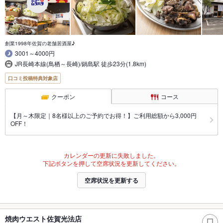
創業1998年佐賀の老舗居酒屋♪
3001～4000円
JR長崎本線(鳥栖～長崎)/鍋島駅 徒歩23分(1.8km)
口コミ投稿特典対象店
クーポン
コース
【月～木限定｜8名様以上のご予約でお得！】ご利用総額から3,000円
OFF！
カレンダーの更新に失敗しました。
下記ボタンを押して空席状況を更新してください。
空席状況を更新する
焼肉ウエスト佐賀光法店