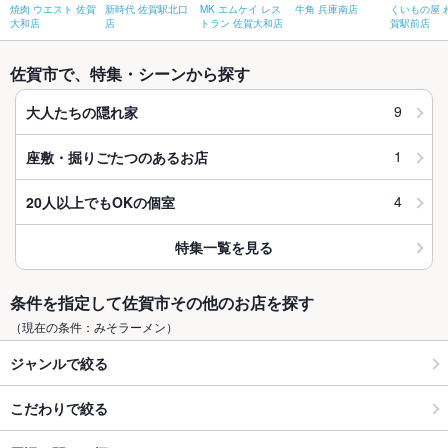
焼肉 ウエスト 佐賀
新時代 佐賀駅北口
MK エムケイ レス
牛角 兵庫南店
くいもの屋 
大和店
店
トラン 佐賀大和店
賀駅前店
佐賀市で、特集・シーンから探す
9
大人たちの隠れ家
1
座敷・掘りごたつのあるお店
4
20人以上でもOKの個室
特集一覧を見る
条件を指定して佐賀市その他のお店を探す
（現在の条件：みそラーメン）
ジャンルで絞る
こだわりで絞る