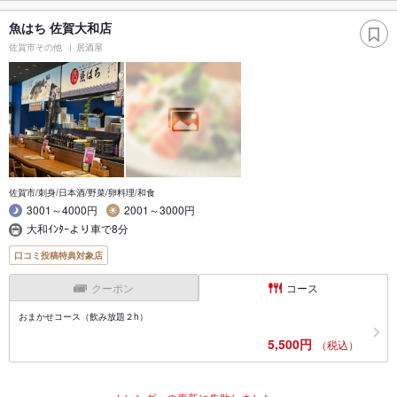
魚はち 佐賀大和店
佐賀市その他
居酒屋
佐賀市/刺身/日本酒/野菜/卵料理/和食
3001～4000円
2001～3000円
大和ｲﾝﾀｰより車で8分
口コミ投稿特典対象店
クーポン
コース
おまかせコース（飲み放題２h）
5,500円
（税込）