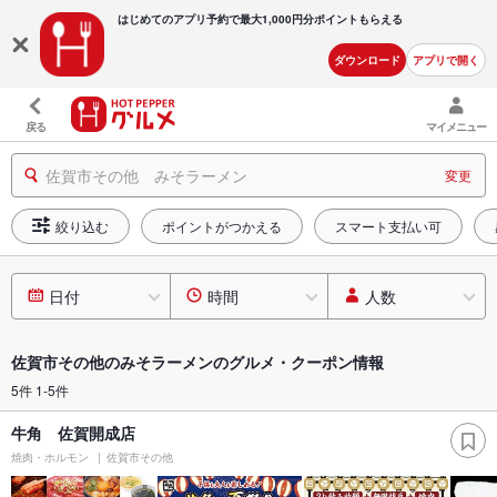
はじめてのアプリ予約で最大
1,000円分ポイントもらえる
ダウンロード
アプリで開く
戻る
マイメニュー
佐賀市その他 みそラーメン
変更
絞り込む
ポイントがつかえる
スマート支払い可
日付
時間
人数
佐賀市その他のみそラーメンのグルメ・クーポン情報
5件 1-5件
牛角 佐賀開成店
焼肉・ホルモン
佐賀市その他