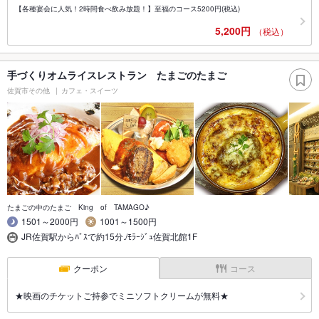
【各種宴会に人気！2時間食べ飲み放題！】至福のコース5200円(税込)
5,200円
（税込）
手づくりオムライスレストラン たまごのたまご
佐賀市その他
カフェ・スイーツ
たまごの中のたまご King of TAMAGO♪
1501～2000円
1001～1500円
JR佐賀駅からﾊﾞｽで約15分./ﾓﾗｰｼﾞｭ佐賀北館1F
クーポン
コース
★映画のチケットご持参でミニソフトクリームが無料★