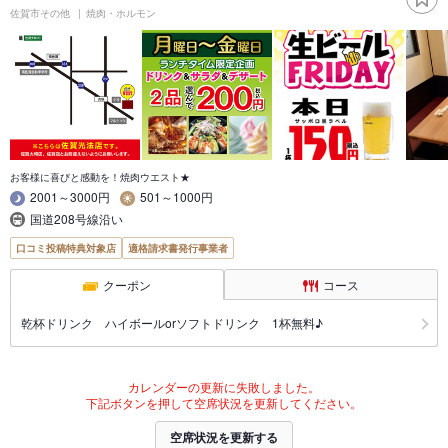
佐賀市その他
焼肉・ホルモン
お客様に喜びと感動を！焼肉ウエスト★
2001～3000円
501～1000円
国道208号線沿い
口コミ投稿特典対象店
適格請求書発行事業者
クーポン
コース
乾杯ドリンク ハイボールorソフトドリンク 1杯無料♪
カレンダーの更新に失敗しました。
下記ボタンを押して空席状況を更新してください。
空席状況を更新する