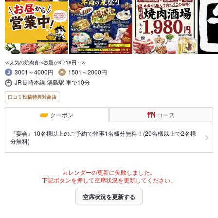
≪人気の焼肉食べ放題が3,718円～≫
3001～4000円
1501～2000円
JR長崎本線 鍋島駅 車で10分
口コミ投稿特典対象店
クーポン
コース
『宴会』10名様以上のご予約で幹事1名様分無料！(20名様以上で2名様
分無料)
カレンダーの更新に失敗しました。
下記ボタンを押して空席状況を更新してください。
空席状況を更新する