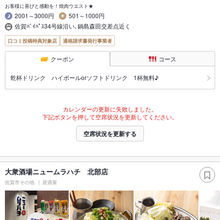
お客様に喜びと感動を！焼肉ウエスト★
2001～3000円
501～1000円
佐賀ﾊﾞｲﾊﾟｽ34号線沿い､鍋島森田交差点近く
口コミ投稿特典対象店
適格請求書発行事業者
クーポン
コース
乾杯ドリンク ハイボールorソフトドリンク 1杯無料♪
カレンダーの更新に失敗しました。
下記ボタンを押して空席状況を更新してください。
空席状況を更新する
大衆酒場ニュームラハチ 北部店
佐賀市その他
居酒屋