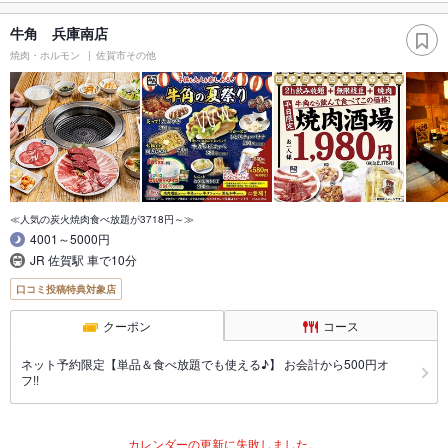
牛角 兵庫南店
焼肉・ホルモン
佐賀市その他
≪人気の炭火焼肉食べ放題が3718円～≫
4001～5000円
JR 佐賀駅 車で10分
口コミ投稿特典対象店
クーポン
コース
ネット予約限定【単品＆食べ放題でも使える♪】 お会計から500円オ
フ!!
カレンダーの更新に失敗しました。