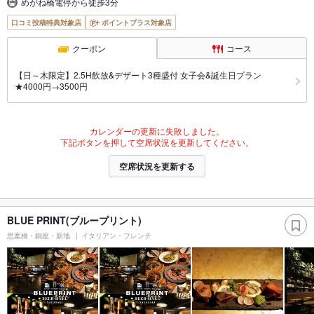
めがね橋電停から徒歩3分
口コミ投稿特典対象店
ポイントプラス対象店
クーポン
コース
【日～木限定】2.5H飲放&デザート3種盛付 女子会&誕生日プラン
★4000円→3500円
カレンダーの更新に失敗しました。
下記ボタンを押して空席状況を更新してください。
空席状況を更新する
BLUE PRINT(ブループリント)
思案橋・銅座・新地
イタリアン・フレンチ