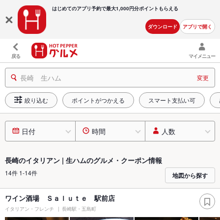
はじめてのアプリ予約で最大
1,000円分ポイントもらえる
ダウンロード
アプリで開く
戻る
マイメニュー
長崎 生ハム
変更
絞り込む
ポイントがつかえる
スマート支払い可
日付
時間
人数
長崎のイタリアン | 生ハムのグルメ・クーポン情報
14件 1-14件
地図から探す
ワイン酒場 Ｓａｌｕｔｅ 駅前店
イタリアン・フレンチ
長崎駅・五島町