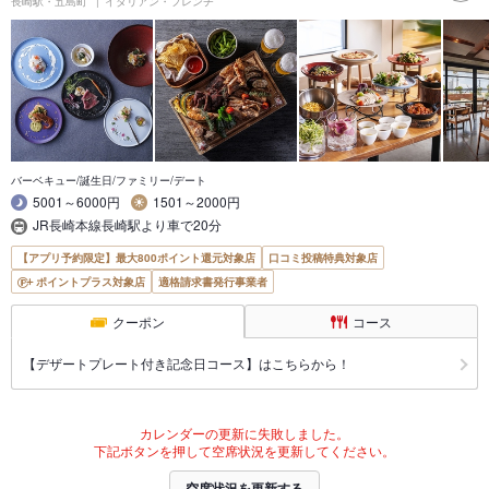
長崎駅・五島町
イタリアン・フレンチ
バーベキュー/誕生日/ファミリー/デート
5001～6000円
1501～2000円
JR長崎本線長崎駅より車で20分
【アプリ予約限定】最大800ポイント還元対象店
口コミ投稿特典対象店
ポイントプラス対象店
適格請求書発行事業者
クーポン
コース
【デザートプレート付き記念日コース】はこちらから！
カレンダーの更新に失敗しました。
下記ボタンを押して空席状況を更新してください。
空席状況を更新する