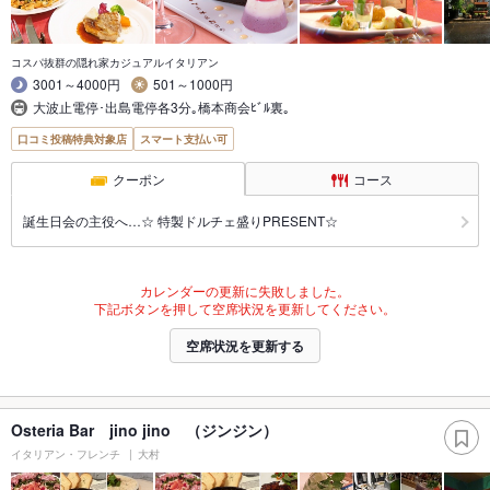
コスパ抜群の隠れ家カジュアルイタリアン
3001～4000円
501～1000円
大波止電停･出島電停各3分｡橋本商会ﾋﾞﾙ裏｡
口コミ投稿特典対象店
スマート支払い可
クーポン
コース
誕生日会の主役へ…☆ 特製ドルチェ盛りPRESENT☆
カレンダーの更新に失敗しました。
下記ボタンを押して空席状況を更新してください。
空席状況を更新する
Osteria Bar jino jino （ジンジン）
イタリアン・フレンチ
大村