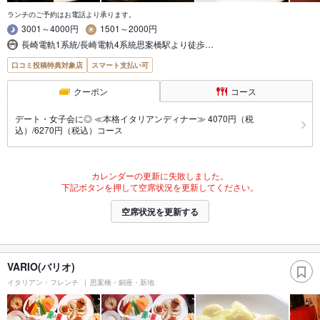
ランチのご予約はお電話より承ります。
3001～4000円
1501～2000円
長崎電軌1系統/長崎電軌4系統思案橋駅より徒歩…
口コミ投稿特典対象店
スマート支払い可
クーポン
コース
デート・女子会に◎ ≪本格イタリアンディナー≫ 4070円（税
込）/6270円（税込）コース
カレンダーの更新に失敗しました。
下記ボタンを押して空席状況を更新してください。
空席状況を更新する
VARIO(バリオ)
イタリアン・フレンチ
思案橋・銅座・新地