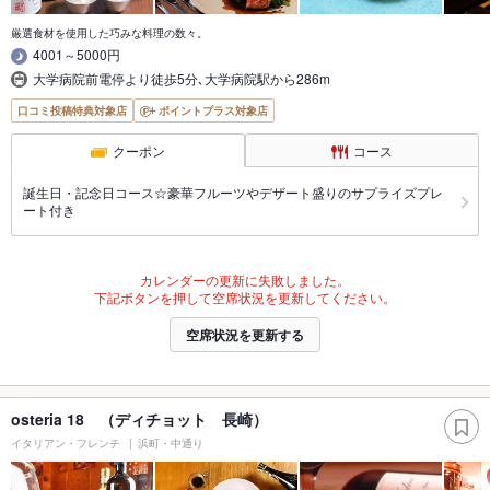
厳選食材を使用した巧みな料理の数々。
4001～5000円
大学病院前電停より徒歩5分､大学病院駅から286m
口コミ投稿特典対象店
ポイントプラス対象店
クーポン
コース
誕生日・記念日コース☆豪華フルーツやデザート盛りのサプライズプレ
ート付き
カレンダーの更新に失敗しました。
下記ボタンを押して空席状況を更新してください。
空席状況を更新する
osteria 18 （ディチョット 長崎）
イタリアン・フレンチ
浜町・中通り