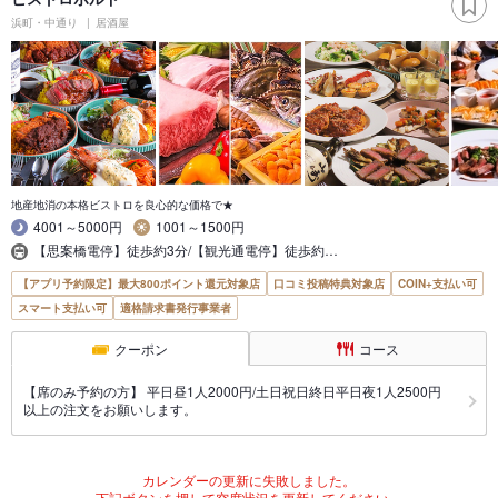
浜町・中通り
居酒屋
地産地消の本格ビストロを良心的な価格で★
4001～5000円
1001～1500円
【思案橋電停】徒歩約3分/【観光通電停】徒歩約…
【アプリ予約限定】最大800ポイント還元対象店
口コミ投稿特典対象店
COIN+支払い可
スマート支払い可
適格請求書発行事業者
クーポン
コース
【席のみ予約の方】 平日昼1人2000円/土日祝日終日平日夜1人2500円
以上の注文をお願いします。
カレンダーの更新に失敗しました。
下記ボタンを押して空席状況を更新してください。