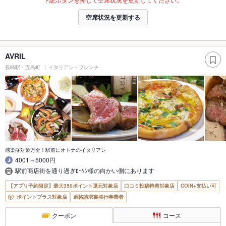
空席状況を更新する
AVRIL
長崎駅・五島町
イタリアン・フレンチ
感染症対策万全！駅前にオトナのイタリアン
4001～5000円
駅前商店街を通り過ぎﾛｰｿﾝ様の向かい側にあります
【アプリ予約限定】最大350ポイント還元対象店
口コミ投稿特典対象店
COIN+支払い可
ポイントプラス対象店
適格請求書発行事業者
クーポン
コース