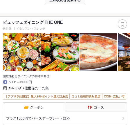
ビュッフェダイニング THE ONE
佐世保
イタリアン・フレンチ
開放感あるダイニングの和洋中料理
5001～6000円
ﾎﾃﾙﾌﾗｯｸﾞｽ佐世保九十九島
【アプリ予約限定】最大350ポイント還元対象店
口コミ投稿特典対象店
COIN+支払い可
クーポン
コース
プラス1500円でバースデープレート対応