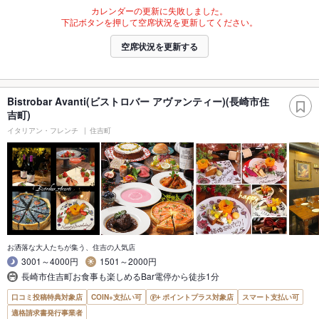
カレンダーの更新に失敗しました。
下記ボタンを押して空席状況を更新してください。
空席状況を更新する
Bistrobar Avanti(ビストロバー アヴァンティー)(長崎市住
吉町)
イタリアン・フレンチ
住吉町
お洒落な大人たちが集う、住吉の人気店
3001～4000円
1501～2000円
長崎市住吉町お食事も楽しめるBar電停から徒歩1分
口コミ投稿特典対象店
COIN+支払い可
ポイントプラス対象店
スマート支払い可
適格請求書発行事業者