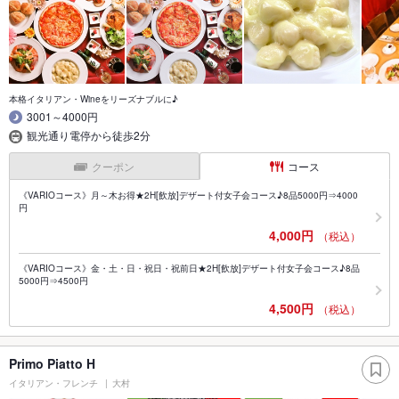
本格イタリアン・Wineをリーズナブルに♪
3001～4000円
観光通り電停から徒歩2分
クーポン
コース
《VARIOコース》月～木お得★2H[飲放]デザート付女子会コース♪8品5000円⇒4000
円
4,000円
（税込）
《VARIOコース》金・土・日・祝日・祝前日★2H[飲放]デザート付女子会コース♪8品
5000円⇒4500円
4,500円
（税込）
Primo Piatto H
イタリアン・フレンチ
大村