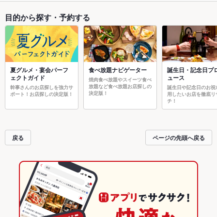
目的から探す・予約する
夏グルメ・宴会パーフ
食べ放題ナビゲーター
誕生日・記念日プ
ェクトガイド
ュース
焼肉食べ放題やスイーツ食べ
放題など食べ放題お店探しの
幹事さんのお店探しを強力サ
誕生日や記念日のお祝
決定版！
ポート！お店探しの決定版！
用したいお店を徹底リ
チ！
戻る
ページの先頭へ戻る