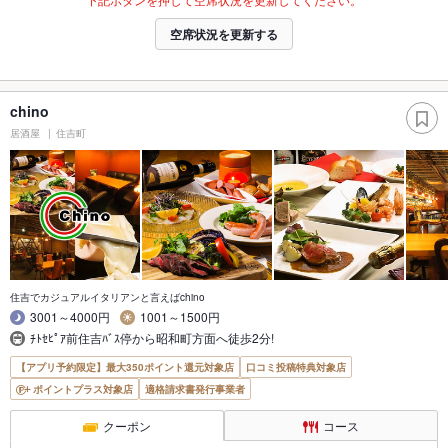
空席状況を更新する
chino
居酒屋
住吉町
住吉でカジュアルイタリアンと言えばchino
3001～4000円
1001～1500円
ﾁﾄｾﾋﾟｱ前住吉ﾊﾞｽ停から昭和町方面へ徒歩2分!
【アプリ予約限定】最大350ポイント還元対象店
口コミ投稿特典対象店
ポイントプラス対象店
適格請求書発行事業者
クーポン
コース