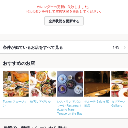
カレンダーの更新に失敗しました。
下記ボタンを押して空席状況を更新してください。
空席状況を更新する
149
条件が似ているお店をすべて見る
おすすめのお店
Fusion フュージョ
AVRIL アヴリル
レストラン アズロ
サルーテ Salute 駅
ガリアーノ
ン
マーレ Restaurant
前店
Galliano
Azzurro Mare
Terrace on the Bay
長崎で、特集・シーンから探す