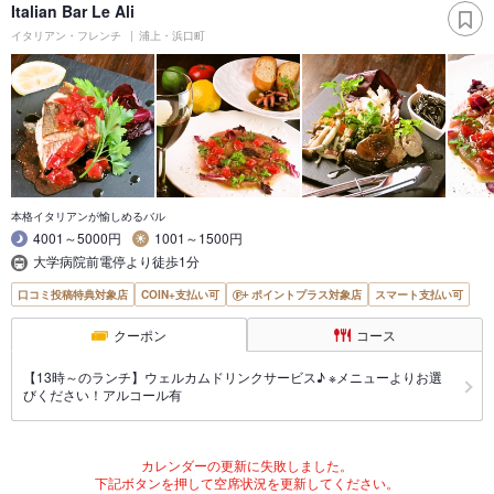
Italian Bar Le Ali
イタリアン・フレンチ
浦上・浜口町
本格イタリアンが愉しめるバル
4001～5000円
1001～1500円
大学病院前電停より徒歩1分
口コミ投稿特典対象店
COIN+支払い可
ポイントプラス対象店
スマート支払い可
クーポン
コース
【13時～のランチ】ウェルカムドリンクサービス♪ ※メニューよりお選
びください！アルコール有
カレンダーの更新に失敗しました。
下記ボタンを押して空席状況を更新してください。