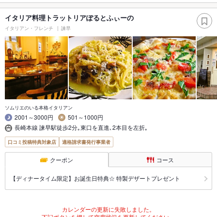
イタリア料理トラットリアぽるとふぃーの
イタリアン・フレンチ
諫早
ソムリエのいる本格イタリアン
2001～3000円
501～1000円
長崎本線 諫早駅徒歩2分｡東口を直進､2本目を左折｡
口コミ投稿特典対象店
適格請求書発行事業者
クーポン
コース
【ディナータイム限定】お誕生日特典☆ 特製デザートプレゼント
カレンダーの更新に失敗しました。
下記ボタンを押して空席状況を更新してください。