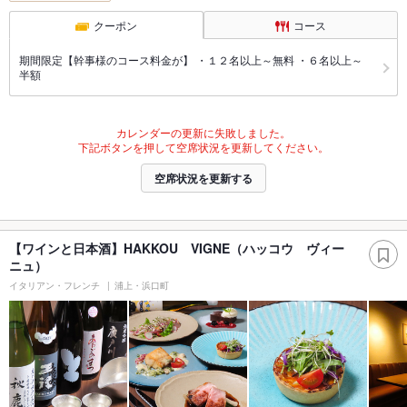
クーポン
コース
期間限定【幹事様のコース料金が】 ・１２名以上～無料 ・６名以上～
半額
カレンダーの更新に失敗しました。
下記ボタンを押して空席状況を更新してください。
空席状況を更新する
【ワインと日本酒】HAKKOU VIGNE（ハッコウ ヴィー
ニュ）
イタリアン・フレンチ
浦上・浜口町