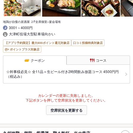
地鶏が自慢の居酒屋 ２F全席個室×宴会場有
3001～4000円
大津町役場大型駐車場向かい
【アプリ予約限定】最大800ポイント還元対象店
口コミ投稿特典対象店
ポイントプラス対象店
クーポン
コース
☆幹事様必見☆ 全11品＋生ビール付き2時間飲み放題コース 4500円円
（税込み）
カレンダーの更新に失敗しました。
下記ボタンを押して空席状況を更新してください。
空席状況を更新する
九州地鶏・個室・厳選酒 鶏ま乾杯 光の森店