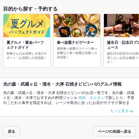
目的から探す・予約する
夏グルメ・宴会パーフ
食べ放題ナビゲーター
誕生日・記念日プ
ェクトガイド
ュース
焼肉食べ放題やスイーツ食べ
放題など食べ放題お店探しの
幹事さんのお店探しを強力サ
誕生日や記念日のお祝
決定版！
ポート！お店探しの決定版！
用したいお店を徹底リ
チ！
光の森・武蔵ヶ丘・清水・大津 石焼きビビンバのグルメ情報
光の森・武蔵ヶ丘・清水・大津 石焼きビビンバのお店一覧です。光の森・武蔵
ヶ丘・清水・大津でおすすめの料理ジャンル
焼肉・ホルモン
で探したり、予算
やこだわり条件を指定すれば、シーンや気分に合ったお店がサクサク探せま
す。ご希望に合ったお店が見つからなかったら、近隣のエリア
光の森・武蔵ヶ
もっと見る
丘・清水・大津
、
熊本郊外その他
、
健軍・月出・長嶺・帯山・神水
もチェック
してみてください。ホットペッパーグルメなら、お得なクーポンはもちろん、
こだわりメニュー
からあげ
、
お茶漬け
、
手羽先
や季節のおすすめ料理など、お
店の最新情報をご紹介しているので安心！24時間使える簡単便利なネット予約
戻る
ページの先頭へ戻る
が使えるお店も拡大中です。友達どうしの飲み会にも、会社の宴会にも、デー
トやパーティーにもお得に便利にホットペッパーグルメをご利用ください。