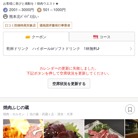
お客様に喜びと感動を！焼肉ウエスト★
2001～3000円
501～1000円
熊本北ﾊﾞｲﾊﾟｽ沿い
口コミ投稿特典対象店
適格請求書発行事業者
クーポン
コース
乾杯ドリンク ハイボールorソフトドリンク 1杯無料♪
カレンダーの更新に失敗しました。
下記ボタンを押して空席状況を更新してください。
空席状況を更新する
焼肉ふじの蔵
焼肉・ホルモン
光の森・武蔵ヶ丘・清水・大津