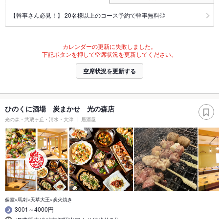
【幹事さん必見！】 20名様以上のコース予約で幹事無料◎
カレンダーの更新に失敗しました。
下記ボタンを押して空席状況を更新してください。
空席状況を更新する
ひのくに酒場 炭まかせ 光の森店
光の森・武蔵ヶ丘・清水・大津
居酒屋
個室×馬刺×天草大王×炭火焼き
3001～4000円