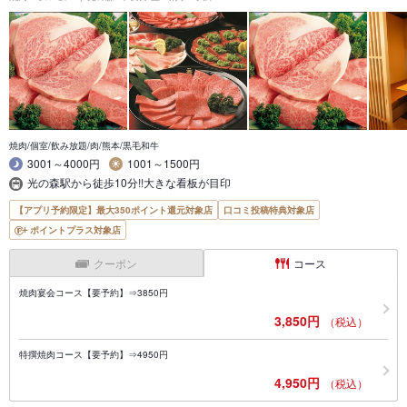
焼肉/個室/飲み放題/肉/熊本/黒毛和牛
3001～4000円
1001～1500円
光の森駅から徒歩10分!!大きな看板が目印
【アプリ予約限定】最大350ポイント還元対象店
口コミ投稿特典対象店
ポイントプラス対象店
クーポン
コース
焼肉宴会コース【要予約】⇒3850円
3,850円
（税込）
特撰焼肉コース【要予約】⇒4950円
4,950円
（税込）