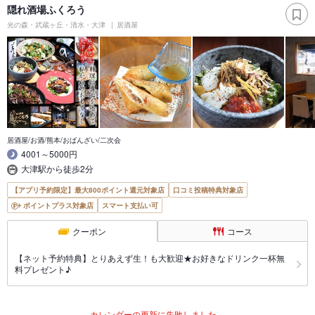
隠れ酒場ふくろう
光の森・武蔵ヶ丘・清水・大津
居酒屋
居酒屋/お酒/熊本/おばんざい/二次会
4001～5000円
大津駅から徒歩2分
【アプリ予約限定】最大800ポイント還元対象店
口コミ投稿特典対象店
ポイントプラス対象店
スマート支払い可
クーポン
コース
【ネット予約特典】とりあえず生！も大歓迎★お好きなドリンク一杯無
料プレゼント♪
カレンダーの更新に失敗しました。