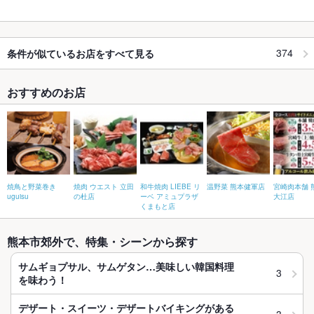
374
条件が似ているお店をすべて見る
おすすめのお店
焼鳥と野菜巻き
焼肉 ウエスト 立田
和牛焼肉 LIEBE リ
温野菜 熊本健軍店
宮崎肉本舗 
uguisu
の杜店
ーベ アミュプラザ
大江店
くまもと店
熊本市郊外で、特集・シーンから探す
サムギョプサル、サムゲタン…美味しい韓国料理
3
を味わう！
デザート・スイーツ・デザートバイキングがある