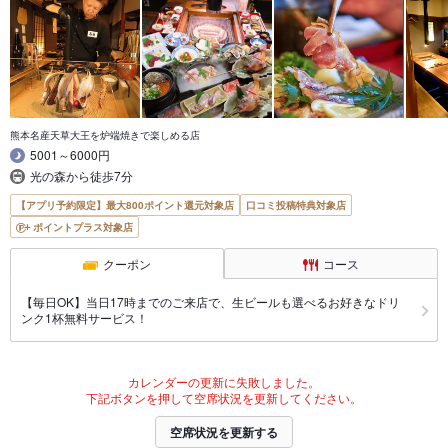
熊本名産天草大王を炉端焼きで楽しめる店
5001～6000円
光の森から徒歩7分
【アプリ予約限定】最大800ポイント還元対象店
口コミ投稿特典対象店
ポイントプラス対象店
クーポン
コース
【毎日OK】当日17時までのご来店で、生ビールも選べるお好きなドリ
ンク1杯無料サービス！
カレンダーの更新に失敗しました。
下記ボタンを押して空席状況を更新してください。
空席状況を更新する