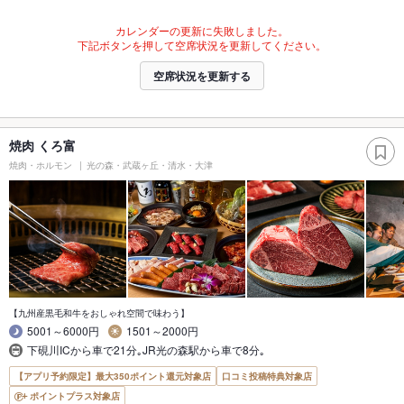
カレンダーの更新に失敗しました。
下記ボタンを押して空席状況を更新してください。
空席状況を更新する
焼肉 くろ富
焼肉・ホルモン
光の森・武蔵ヶ丘・清水・大津
【九州産黒毛和牛をおしゃれ空間で味わう】
5001～6000円
1501～2000円
下硯川ICから車で21分｡JR光の森駅から車で8分｡
【アプリ予約限定】最大350ポイント還元対象店
口コミ投稿特典対象店
ポイントプラス対象店