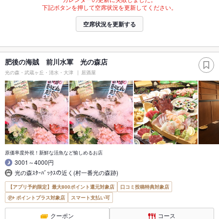
下記ボタンを押して空席状況を更新してください。
空席状況を更新する
肥後の海賊 前川水軍 光の森店
光の森・武蔵ヶ丘・清水・大津
居酒屋
原価率度外視！新鮮な活魚など愉しめるお店
3001～4000円
光の森ｽﾀｰﾊﾞｯｸｽの近く(村一番光の森跡)
【アプリ予約限定】最大800ポイント還元対象店
口コミ投稿特典対象店
ポイントプラス対象店
スマート支払い可
クーポン
コース