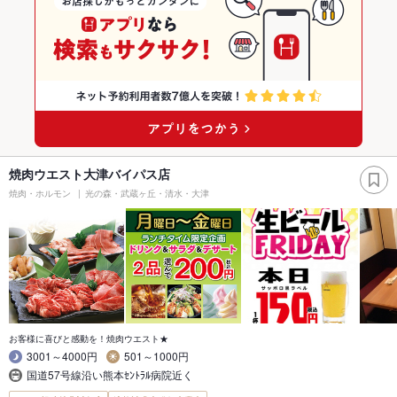
焼肉ウエスト大津バイパス店
焼肉・ホルモン
光の森・武蔵ヶ丘・清水・大津
お客様に喜びと感動を！焼肉ウエスト★
3001～4000円
501～1000円
国道57号線沿い熊本ｾﾝﾄﾗﾙ病院近く