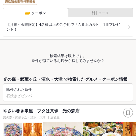
適格請求書発行事業者
クーポン
コース
【月曜～金曜限定】4名様以上のご予約で「Ａ５上カルビ」1皿プレゼ
ント！
検索結果は以上です。
条件が似ているお店から探してみませんか？
光の森・武蔵ヶ丘・清水・大津 で検索したグルメ・クーポン情報
除外された条件
石焼きビビンバ
やさい巻き串屋 ブタは真珠 光の森店
光の森・武蔵ヶ丘・清水・大津
居酒屋