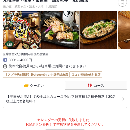
光の森・武蔵ヶ丘・清水・大津
居酒屋
全席個室×九州地鶏が自慢の居酒屋
3001～4000円
熊本北郵便局向かい/駐車場はお問い合わせ下さい…
【アプリ予約限定】最大800ポイント還元対象店
口コミ投稿特典対象店
クーポン
コース
【平日がお得♪】 7名様以上のコース予約で 幹事様1名様分無料！20名
様以上で2名無料！
カレンダーの更新に失敗しました。
下記ボタンを押して空席状況を更新してください。