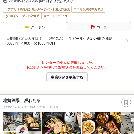
JR豊肥本線武蔵塚駅出口より徒歩約8分
【アプリ予約限定】最大800ポイント還元対象店
口コミ投稿特典対象店
ポイントプラス対象店
スマート支払い可
クーポン
コース
☆期間限定☆大注目！！ 【全13品】＋生ビール付き2.5H飲み放題
5000円→4000円の1000円OFF
カレンダーの更新に失敗しました。
下記ボタンを押して空席状況を更新してください。
空席状況を更新する
地鶏酒場 炭わたる
光の森・武蔵ヶ丘・清水・大津
居酒屋