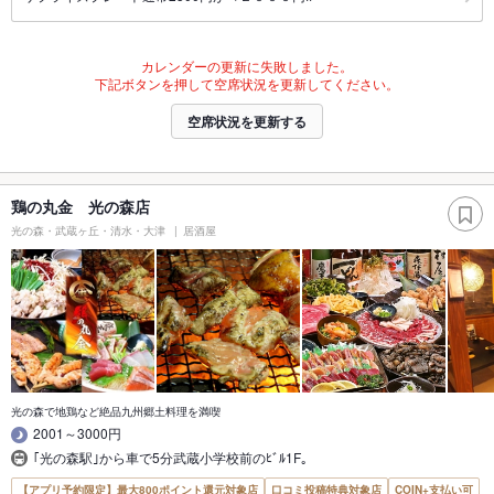
カレンダーの更新に失敗しました。
下記ボタンを押して空席状況を更新してください。
空席状況を更新する
鶏の丸金 光の森店
光の森・武蔵ヶ丘・清水・大津
居酒屋
光の森で地鶏など絶品九州郷土料理を満喫
2001～3000円
｢光の森駅｣から車で5分武蔵小学校前のﾋﾞﾙ1F｡
【アプリ予約限定】最大800ポイント還元対象店
口コミ投稿特典対象店
COIN+支払い可