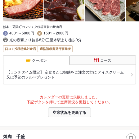
熊本・菊陽町のフジチク牧場直営の焼肉店
4001～5000円
1501～2000円
光の森駅より徒歩8分/三里木駅より徒歩9分
口コミ投稿特典対象店
適格請求書発行事業者
クーポン
コース
【ランチタイム限定】 定食または御膳をご注文の方に アイスクリーム
又は季節のソルベプレゼント
カレンダーの更新に失敗しました。
下記ボタンを押して空席状況を更新してください。
空席状況を更新する
焼肉 千盛