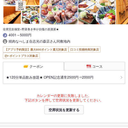
全席完全個室×野菜巻き串が自慢の居酒屋★
4001～5000円
焼肉なべしま合志光の森店さん同敷地内
【アプリ予約限定】最大800ポイント還元対象店
口コミ投稿特典対象店
ポイントプラス対象店
クーポン
コース
★120分単品飲み放題★ OPEN記念通常2500円⇒2000円
カレンダーの更新に失敗しました。
下記ボタンを押して空席状況を更新してください。
空席状況を更新する