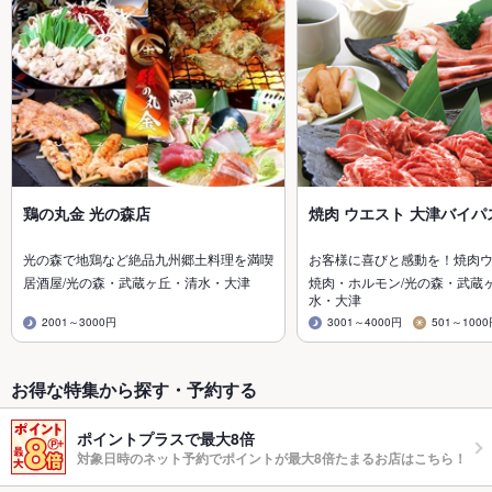
鶏の丸金 光の森店
焼肉 ウエスト 大津バイパ
光の森で地鶏など絶品九州郷土料理を満喫
お客様に喜びと感動を！焼肉
居酒屋/光の森・武蔵ヶ丘・清水・大津
焼肉・ホルモン/光の森・武蔵
水・大津
2001～3000円
3001～4000円
501～100
お得な特集から探す・予約する
ポイントプラスで最大8倍
対象日時のネット予約でポイントが最大8倍たまるお店はこちら！