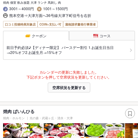
焼肉 個室 飲み放題 大津 ランチ 馬刺し 肉
3001～4000円
1001～1500円
熊本空港⇒大津方面へ36号線大津下町信号を右折
口コミ投稿特典対象店
COIN+支払い可
適格請求書発行事業者
クーポン
コース
前日予約必須♪【ディナー限定】 バースデー割引 1.お誕生日当日
→20%オフ2.お誕生月→15%オフ
カレンダーの更新に失敗しました。
下記ボタンを押して空席状況を更新してください。
空席状況を更新する
焼肉 ぱいんひる
焼肉・ホルモン
光の森・武蔵ヶ丘・清水・大津