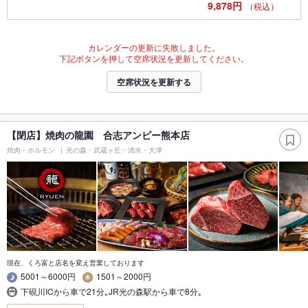
9,878円
（税込）
カレンダーの更新に失敗しました。
下記ボタンを押して空席状況を更新してください。
空席状況を更新する
【閉店】焼肉の龍園 合志アンビー熊本店
焼肉・ホルモン
光の森・武蔵ヶ丘・清水・大津
現在、くろ富と店名を変え営業しております
5001～6000円
1501～2000円
下硯川ICから車で21分｡JR光の森駅から車で8分｡