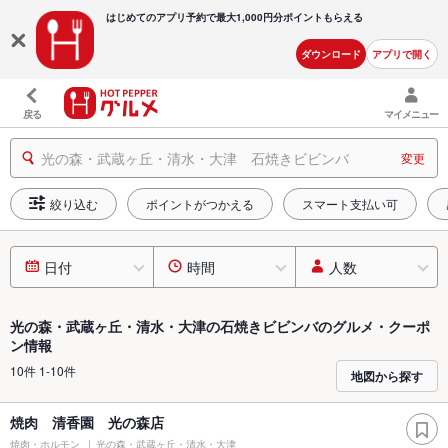
はじめてのアプリ予約で最大
1,000円分ポイントもらえる
ダウンロード
アプリで開く
戻る
マイメニュー
光の森・武蔵ヶ丘・清水・大津 石焼きビビンバ
変更
絞り込む
ポイントがつかえる
スマート支払い可
日付
時間
人数
光の森・武蔵ヶ丘・清水・大津の石焼きビビンバのグルメ・クーポ
ン情報
10件 1-10件
地図から探す
焼肉 清香園 光の森店
焼肉・ホルモン
光の森・武蔵ヶ丘・清水・大津