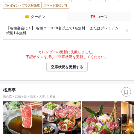
ポイントプラス対象店
スマート支払い可
クーポン
コース
【各種宴会に！】 各種コース10名以上で1名無料！ またはプレミアム
焼酎1本無料
カレンダーの更新に失敗しました。
下記ボタンを押して空席状況を更新してください。
空席状況を更新する
桜馬亭
光の森・武蔵ヶ丘・清水・大津
和食