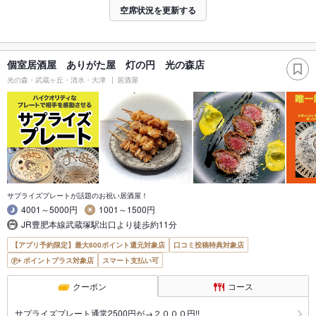
空席状況を更新する
個室居酒屋 ありがた屋 灯の円 光の森店
光の森・武蔵ヶ丘・清水・大津
居酒屋
サプライズプレートが話題のお祝い居酒屋！
4001～5000円
1001～1500円
JR豊肥本線武蔵塚駅出口より徒歩約11分
【アプリ予約限定】最大800ポイント還元対象店
口コミ投稿特典対象店
ポイントプラス対象店
スマート支払い可
クーポン
コース
サプライズプレート通常2500円が→２０００円!!