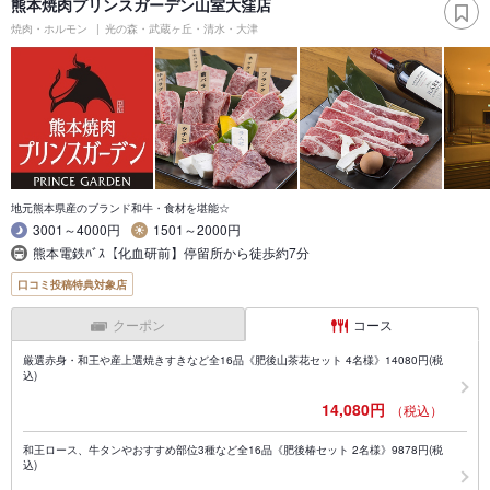
熊本焼肉プリンスガーデン山室大窪店
焼肉・ホルモン
光の森・武蔵ヶ丘・清水・大津
地元熊本県産のブランド和牛・食材を堪能☆
3001～4000円
1501～2000円
熊本電鉄ﾊﾞｽ【化血研前】停留所から徒歩約7分
口コミ投稿特典対象店
クーポン
コース
厳選赤身・和王や産上選焼きすきなど全16品《肥後山茶花セット 4名様》14080円(税
込)
14,080円
（税込）
和王ロース、牛タンやおすすめ部位3種など全16品《肥後椿セット 2名様》9878円(税
込)