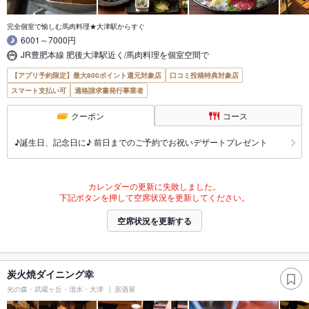
完全個室で愉しむ馬肉料理★大津駅からすぐ
6001～7000円
JR豊肥本線 肥後大津駅近く/馬肉料理を個室空間で
【アプリ予約限定】最大800ポイント還元対象店
口コミ投稿特典対象店
スマート支払い可
適格請求書発行事業者
クーポン
コース
♪誕生日、記念日に♪ 前日までのご予約でお祝いデザートプレゼント
カレンダーの更新に失敗しました。
下記ボタンを押して空席状況を更新してください。
空席状況を更新する
炭火焼ダイニング幸
光の森・武蔵ヶ丘・清水・大津
居酒屋