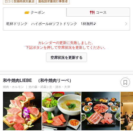
口コミ投稿特典対象店
適格請求書発行事業者
クーポン
コース
乾杯ドリンク ハイボールorソフトドリンク 1杯無料♪
カレンダーの更新に失敗しました。
下記ボタンを押して空席状況を更新してください。
空席状況を更新する
和牛焼肉LIEBE （和牛焼肉リーベ）
焼肉・ホルモン
光の森・武蔵ヶ丘・清水・大津