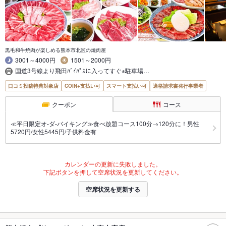
黒毛和牛焼肉が楽しめる熊本市北区の焼肉屋
3001～4000円
1501～2000円
国道3号線より飛田ﾊﾞｲﾊﾟｽに入ってすぐ※駐車場…
口コミ投稿特典対象店
COIN+支払い可
スマート支払い可
適格請求書発行事業者
クーポン
コース
≪平日限定オ-ダ-バイキング≫食べ放題コース100分→120分に！男性
5720円/女性5445円/子供料金有
カレンダーの更新に失敗しました。
下記ボタンを押して空席状況を更新してください。
空席状況を更新する