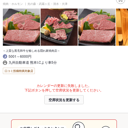
焼肉・ホルモン
光の森・武蔵ヶ丘・清水・大津
～上質な黒毛和牛を愉しめる隠れ家焼肉店～
5001～6000円
九州自動車道 熊本I.Cより車5分
口コミ投稿特典対象店
カレンダーの更新に失敗しました。
下記ボタンを押して空席状況を更新してください。
空席状況を更新する