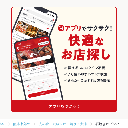
熊本
熊本市郊外
光の森・武蔵ヶ丘・清水・大津
石焼きビビンバ