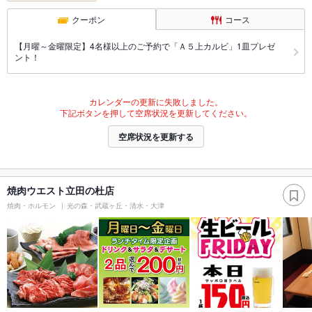
クーポン
コース
【月曜～金曜限定】4名様以上のご予約で「Ａ５上カルビ」1皿プレゼ
ント！
カレンダーの更新に失敗しました。
下記ボタンを押して空席状況を更新してください。
空席状況を更新する
焼肉ウエスト立田の杜店
焼肉・ホルモン
光の森・武蔵ヶ丘・清水・大津