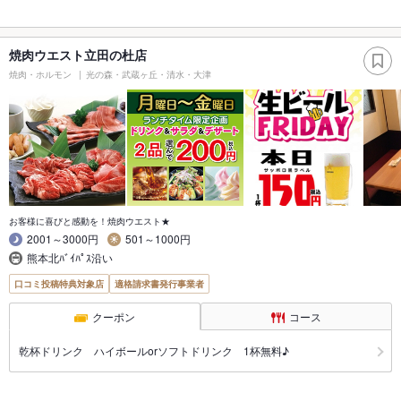
焼肉ウエスト立田の杜店
焼肉・ホルモン
光の森・武蔵ヶ丘・清水・大津
お客様に喜びと感動を！焼肉ウエスト★
2001～3000円
501～1000円
熊本北ﾊﾞｲﾊﾟｽ沿い
口コミ投稿特典対象店
適格請求書発行事業者
クーポン
コース
乾杯ドリンク ハイボールorソフトドリンク 1杯無料♪