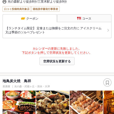
光の森駅より徒歩8分/三里木駅より徒歩9分
口コミ投稿特典対象店
適格請求書発行事業者
クーポン
コース
【ランチタイム限定】 定食または御膳をご注文の方に アイスクリーム
又は季節のソルベプレゼント
カレンダーの更新に失敗しました。
下記ボタンを押して空席状況を更新してください。
空席状況を更新する
地鳥炭火焼 鳥祥
居酒屋
光の森・武蔵ヶ丘・清水・大津