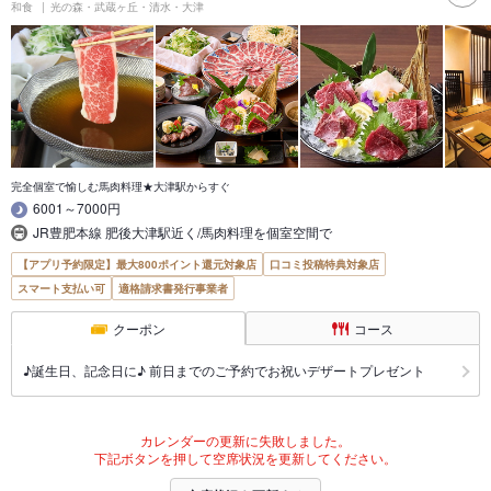
和食
光の森・武蔵ヶ丘・清水・大津
完全個室で愉しむ馬肉料理★大津駅からすぐ
6001～7000円
JR豊肥本線 肥後大津駅近く/馬肉料理を個室空間で
【アプリ予約限定】最大800ポイント還元対象店
口コミ投稿特典対象店
スマート支払い可
適格請求書発行事業者
クーポン
コース
♪誕生日、記念日に♪ 前日までのご予約でお祝いデザートプレゼント
カレンダーの更新に失敗しました。
下記ボタンを押して空席状況を更新してください。