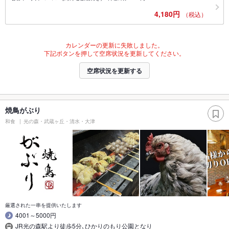
4,180円
（税込）
カレンダーの更新に失敗しました。
下記ボタンを押して空席状況を更新してください。
空席状況を更新する
焼鳥がぶり
和食
光の森・武蔵ヶ丘・清水・大津
厳選された一串を提供いたします
4001～5000円
JR光の森駅より徒歩5分､ひかりのもり公園となり