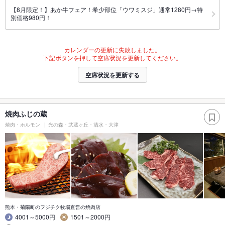
【8月限定！】あか牛フェア！希少部位「ウワミスジ」通常1280円→特
別価格980円！
カレンダーの更新に失敗しました。
下記ボタンを押して空席状況を更新してください。
空席状況を更新する
焼肉ふじの蔵
焼肉・ホルモン
光の森・武蔵ヶ丘・清水・大津
熊本・菊陽町のフジチク牧場直営の焼肉店
4001～5000円
1501～2000円