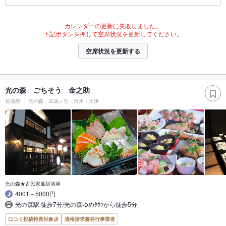
カレンダーの更新に失敗しました。
下記ボタンを押して空席状況を更新してください。
空席状況を更新する
光の森 ごちそう 金之助
居酒屋
光の森・武蔵ヶ丘・清水・大津
光の森★古民家風居酒屋
4001～5000円
光の森駅 徒歩7分/光の森ゆめﾀｳﾝから徒歩5分
口コミ投稿特典対象店
適格請求書発行事業者