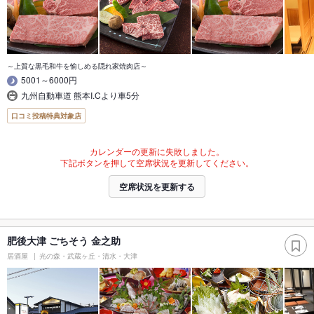
～上質な黒毛和牛を愉しめる隠れ家焼肉店～
5001～6000円
九州自動車道 熊本I.Cより車5分
口コミ投稿特典対象店
カレンダーの更新に失敗しました。
下記ボタンを押して空席状況を更新してください。
空席状況を更新する
肥後大津 ごちそう 金之助
居酒屋
光の森・武蔵ヶ丘・清水・大津