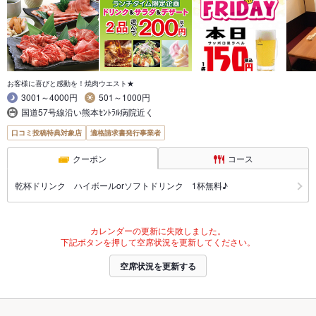
お客様に喜びと感動を！焼肉ウエスト★
3001～4000円
501～1000円
国道57号線沿い熊本ｾﾝﾄﾗﾙ病院近く
口コミ投稿特典対象店
適格請求書発行事業者
クーポン
コース
乾杯ドリンク ハイボールorソフトドリンク 1杯無料♪
カレンダーの更新に失敗しました。
下記ボタンを押して空席状況を更新してください。
空席状況を更新する