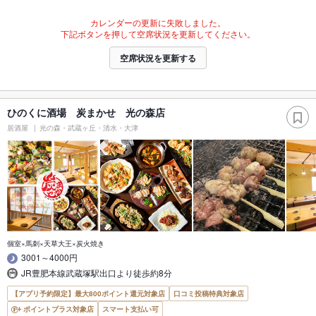
カレンダーの更新に失敗しました。
下記ボタンを押して空席状況を更新してください。
空席状況を更新する
ひのくに酒場 炭まかせ 光の森店
居酒屋
光の森・武蔵ヶ丘・清水・大津
個室×馬刺×天草大王×炭火焼き
3001～4000円
JR豊肥本線武蔵塚駅出口より徒歩約8分
【アプリ予約限定】最大800ポイント還元対象店
口コミ投稿特典対象店
ポイントプラス対象店
スマート支払い可