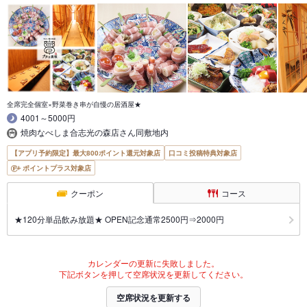
全席完全個室×野菜巻き串が自慢の居酒屋★
4001～5000円
焼肉なべしま合志光の森店さん同敷地内
【アプリ予約限定】最大800ポイント還元対象店
口コミ投稿特典対象店
ポイントプラス対象店
クーポン
コース
★120分単品飲み放題★ OPEN記念通常2500円⇒2000円
カレンダーの更新に失敗しました。
下記ボタンを押して空席状況を更新してください。
空席状況を更新する