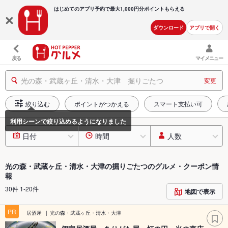
はじめてのアプリ予約で最大
1,000円分ポイントもらえる
ダウンロード
アプリで開く
戻る
マイメニュー
光の森・武蔵ヶ丘・清水・大津 掘りごたつ
変更
絞り込む
ポイントがつかえる
スマート支払い可
日付
時間
人数
光の森・武蔵ヶ丘・清水・大津の掘りごたつのグルメ・クーポン情
報
30件 1-20件
地図で表示
PR
居酒屋
光の森・武蔵ヶ丘・清水・大津