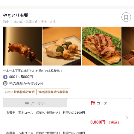
やきとり右響
和食
光の森・武蔵ヶ丘・清水・大津
一本一本丁寧に串打ちした拘りの本格焼鳥！
4001～5000円
光の森駅から徒歩5分
口コミ投稿特典対象店
適格請求書発行事業者
クーポン
コース
右響串 五本コース (鶏刺/ご飯物付き) 料理のみ2800円
3,080円
（税込）
右響串 八本コース (鶏刺/ご飯物付き) 料理のみ3800円