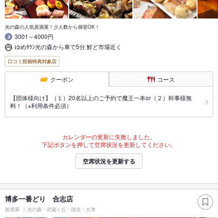
光の森の人気居酒屋！少人数から個室OK！
3001～4000円
ゆめﾀｳﾝ光の森から車で5分 鮮ど市場近く
口コミ投稿特典対象店
クーポン
コース
【団体様向け】（１）20名以上のご予約で魔王一本or（２）幹事様無
料！（※利用条件必須）
カレンダーの更新に失敗しました。
下記ボタンを押して空席状況を更新してください。
空席状況を更新する
博多一番どり 合志店
居酒屋
光の森・武蔵ヶ丘・清水・大津