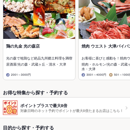
鶏の丸金 光の森店
焼肉 ウエスト 大津バイパ
光の森で地鶏など絶品九州郷土料理を満喫
お客様に喜びと感動を！焼肉
居酒屋/光の森・武蔵ヶ丘・清水・大津
焼肉・ホルモン/光の森・武蔵
水・大津
2001～3000円
3001～4000円
501～100
お得な特集から探す・予約する
ポイントプラスで最大8倍
対象日時のネット予約でポイントが最大8倍たまるお店はこちら！
目的から探す・予約する