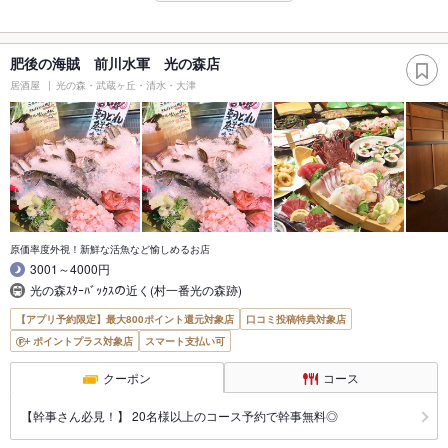
肥後の海賊 前川水軍 光の森店
居酒屋
光の森・武蔵ヶ丘・清水・大津
原価率度外視！新鮮な活魚など愉しめるお店
3001～4000円
光の森ｽﾀｰﾊﾞｯｸｽの近く(村一番光の森跡)
【アプリ予約限定】最大800ポイント還元対象店
口コミ投稿特典対象店
ポイントプラス対象店
スマート支払い可
クーポン
コース
【幹事さん必見！】 20名様以上のコース予約で幹事無料◎