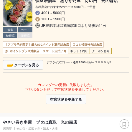
個室居酒屋 ありがた屋 灯の円 光の森店
各種宴会におすすめのコース4500円～ご用意
4001～5000円
1001～1500円
JR豊肥本線武蔵塚駅出口より徒歩約11分
個室
カード
禁煙席
喫煙席
【アプリ予約限定】最大800ポイント還元対象店
口コミ投稿特典対象店
ポイントプラス対象店
スマート支払い可
ネット予約可
クーポンあり
サプライズプレート通常2500円が→２０００円!!
クーポンを見る
カレンダーの更新に失敗しました。
下記ボタンを押して空席状況を更新してください。
空席状況を更新する
やさい巻き串屋 ブタは真珠 光の森店
居酒屋
光の森・武蔵ヶ丘・清水・大津