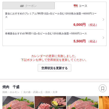
クーポン
コース
宴会におすすめのプレミアム!!料理12品+生ビール含む120分飲み放題⇒6000円コー
ス
6,000円
（税込）
各種宴会おすすめ!!料理11品+生ビール含む120分飲み放題⇒5500円コース
5,500円
（税込）
カレンダーの更新に失敗しました。
下記ボタンを押して空席状況を更新してください。
空席状況を更新する
焼肉 千盛
焼肉・ホルモン
光の森・武蔵ヶ丘・清水・大津