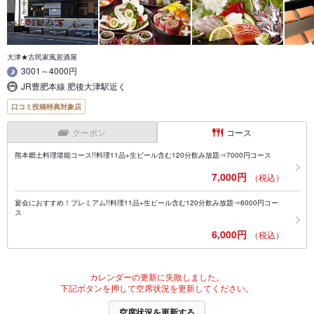
大津★古民家風居酒屋
3001～4000円
JR豊肥本線 肥後大津駅近く
口コミ投稿特典対象店
クーポン
コース
熊本郷土料理堪能コース!!料理11品+生ビール含む120分飲み放題⇒7000円コース
7,000円
（税込）
宴会におすすめ！プレミアム!!料理11品+生ビール含む120分飲み放題⇒6000円コー
ス
6,000円
（税込）
カレンダーの更新に失敗しました。
下記ボタンを押して空席状況を更新してください。
空席状況を更新する