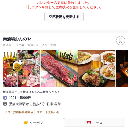
カレンダーの更新に失敗しました。
下記ボタンを押して空席状況を更新してください。
空席状況を更新する
肉酒場おんのや
居酒屋
光の森・武蔵ヶ丘・清水・大津
焼肉酒場として焼肉はもちろん焼鳥なども！
4001～5000円
肥後大津駅から徒歩5分･駐車場有!
口コミ投稿特典対象店
スマート支払い可
クーポン
コース