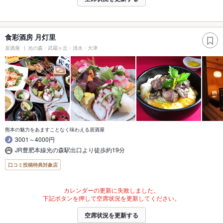
食彩酒房 月灯里
居酒屋
光の森・武蔵ヶ丘・清水・大津
熊本の魅力をあますことなく味わえる居酒屋
3001～4000円
JR豊肥本線光の森駅出口より徒歩約19分
口コミ投稿特典対象店
カレンダーの更新に失敗しました。
下記ボタンを押して空席状況を更新してください。
空席状況を更新する