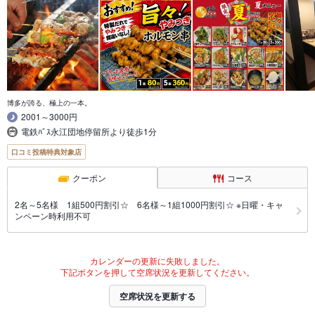
博多が誇る、極上の一本。
2001～3000円
電鉄ﾊﾞｽ永江団地停留所より徒歩1分
口コミ投稿特典対象店
クーポン
コース
2名～5名様 1組500円割引☆ 6名様～1組1000円割引☆ ※日曜・キャ
ンペーン時利用不可
カレンダーの更新に失敗しました。
下記ボタンを押して空席状況を更新してください。
空席状況を更新する