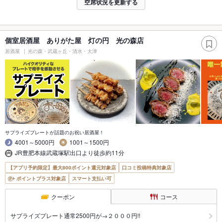
空席状況を更新する
個室居酒屋 ありがた屋 灯の円 光の森店
居酒屋
光の森・武蔵ヶ丘・清水・大津
サプライズプレートが話題のお祝い居酒屋！
4001～5000円
1001～1500円
JR豊肥本線武蔵塚駅出口より徒歩約11分
【アプリ予約限定】最大800ポイント還元対象店
口コミ投稿特典対象店
ポイントプラス対象店
スマート支払い可
クーポン
コース
サプライズプレート通常2500円が→２０００円!!