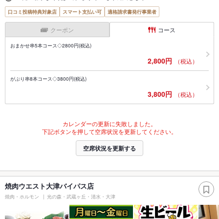
口コミ投稿特典対象店
スマート支払い可
適格請求書発行事業者
クーポン
コース
おまかせ串5本コース◇2800円(税込)
2,800円
（税込）
がぶり串8本コース◇3800円(税込)
3,800円
（税込）
カレンダーの更新に失敗しました。
下記ボタンを押して空席状況を更新してください。
空席状況を更新する
焼肉ウエスト大津バイパス店
焼肉・ホルモン
光の森・武蔵ヶ丘・清水・大津