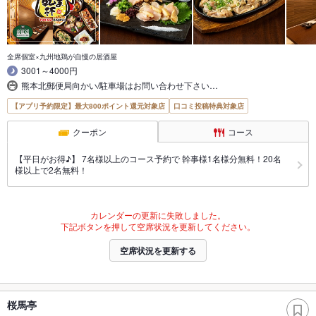
全席個室×九州地鶏が自慢の居酒屋
3001～4000円
熊本北郵便局向かい/駐車場はお問い合わせ下さい…
【アプリ予約限定】最大800ポイント還元対象店
口コミ投稿特典対象店
クーポン
コース
【平日がお得♪】 7名様以上のコース予約で 幹事様1名様分無料！20名
様以上で2名無料！
カレンダーの更新に失敗しました。
下記ボタンを押して空席状況を更新してください。
空席状況を更新する
桜馬亭