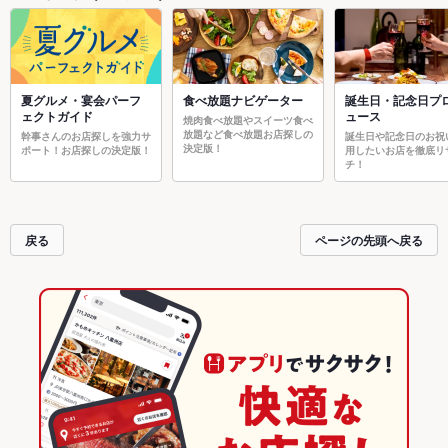
夏グルメ・宴会パーフ
食べ放題ナビゲーター
誕生日・記念日プ
ェクトガイド
ュース
焼肉食べ放題やスイーツ食べ
放題など食べ放題お店探しの
幹事さんのお店探しを強力サ
誕生日や記念日のお祝
決定版！
ポート！お店探しの決定版！
用したいお店を徹底リ
チ！
戻る
ページの先頭へ戻る