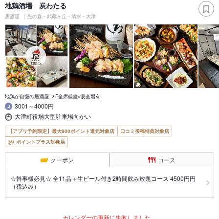
地鶏酒場 炭わたる
居酒屋
光の森・武蔵ヶ丘・清水・大津
地鶏が自慢の居酒屋 ２F全席個室×宴会場有
3001～4000円
大津町役場大型駐車場向かい
【アプリ予約限定】最大800ポイント還元対象店
口コミ投稿特典対象店
ポイントプラス対象店
クーポン
コース
☆幹事様必見☆ 全11品＋生ビール付き2時間飲み放題コース 4500円円
（税込み）
カレンダーの更新に失敗しました。