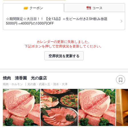
クーポン
コース
☆期間限定☆大注目！！ 【全13品】＋生ビール付き2.5H飲み放題
5000円→4000円の1000円OFF
カレンダーの更新に失敗しました。
下記ボタンを押して空席状況を更新してください。
空席状況を更新する
焼肉 清香園 光の森店
焼肉・ホルモン
光の森・武蔵ヶ丘・清水・大津