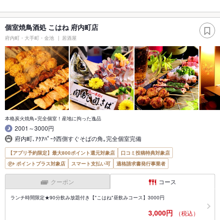
個室焼鳥酒処 こはね 府内町店
府内町・大手町・金池
居酒屋
本格炭火焼鳥×完全個室！産地に拘った逸品
2001～3000円
府内町､ｱｸｱﾊﾟｰｸ西側すぐそばの角｡完全個室完備
【アプリ予約限定】最大800ポイント還元対象店
口コミ投稿特典対象店
ポイントプラス対象店
スマート支払い可
適格請求書発行事業者
クーポン
コース
ランチ時間限定★90分飲み放題付き【"こはね"昼飲みコース】3000円
3,000円
（税込）