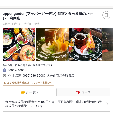
upper garden(アッパーガーデン) 個室と食べ放題のハナ
レ 府内店
居酒屋
府内町・大手町・金池
食べ放題・飲み放題！食べ飲みサプライズ★
3001～4000円
ﾄｷﾊ本店裏【097-536-3008】大分市商品券取扱店
口コミ投稿特典対象店
スマート支払い可
クーポン
コース
食べ飲み放題2時間制だと400円引き！平日無制限、週末3時間の食べ飲
み放題が2時間制になります。