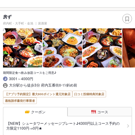
房ず
府内町・大手町・金池
居酒屋
期間限定食べ飲み放題コースをご用意♪
3001～4000円
大分駅から徒歩3分 府内五番街ﾛｰｿﾝ斜め前
【アプリ予約限定】最大800ポイント還元対象店
口コミ投稿特典対象店
適格請求書発行事業者
クーポン
コース
【NEW】シュータワーメッセージプレート♪4300円以上コース予約の
方限定1100円→0円★