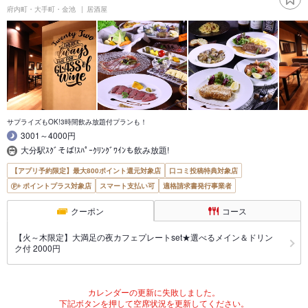
府内町・大手町・金池
居酒屋
サプライズもOK!3時間飲み放題付プランも！
3001～4000円
大分駅ｽｸﾞそば!ｽﾊﾟｰｸﾘﾝｸﾞﾜｲﾝも飲み放題!
【アプリ予約限定】最大800ポイント還元対象店
口コミ投稿特典対象店
ポイントプラス対象店
スマート支払い可
適格請求書発行事業者
クーポン
コース
【火～木限定】大満足の夜カフェプレートset★選べるメイン＆ドリン
ク付 2000円
カレンダーの更新に失敗しました。
下記ボタンを押して空席状況を更新してください。