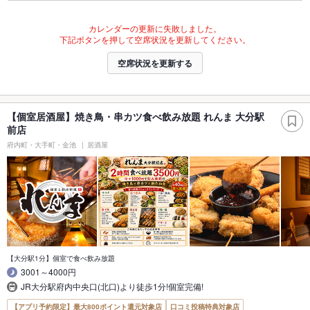
カレンダーの更新に失敗しました。
下記ボタンを押して空席状況を更新してください。
空席状況を更新する
【個室居酒屋】焼き鳥・串カツ食べ飲み放題 れんま 大分駅
前店
府内町・大手町・金池
居酒屋
【大分駅1分】個室で食べ飲み放題
3001～4000円
JR大分駅府内中央口(北口)より徒歩1分!個室完備!
【アプリ予約限定】最大800ポイント還元対象店
口コミ投稿特典対象店