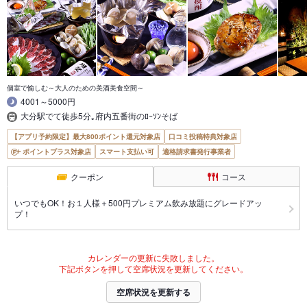
個室で愉しむ～大人のための美酒美食空間～
4001～5000円
大分駅でて徒歩5分｡府内五番街のﾛｰｿﾝそば
【アプリ予約限定】最大800ポイント還元対象店
口コミ投稿特典対象店
ポイントプラス対象店
スマート支払い可
適格請求書発行事業者
クーポン
コース
いつでもOK！お１人様＋500円プレミアム飲み放題にグレードアッ
プ！
カレンダーの更新に失敗しました。
下記ボタンを押して空席状況を更新してください。
空席状況を更新する