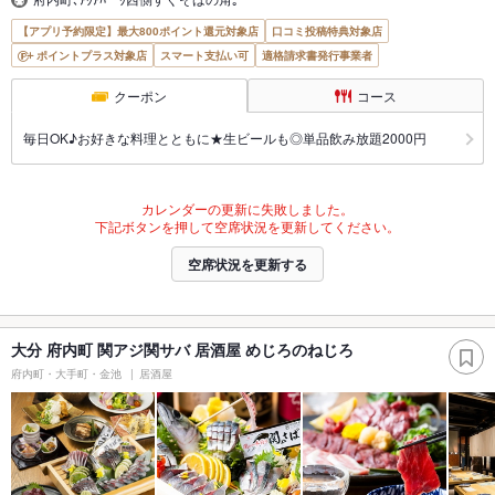
【アプリ予約限定】最大800ポイント還元対象店
口コミ投稿特典対象店
ポイントプラス対象店
スマート支払い可
適格請求書発行事業者
クーポン
コース
毎日OK♪お好きな料理とともに★生ビールも◎単品飲み放題2000円
カレンダーの更新に失敗しました。
下記ボタンを押して空席状況を更新してください。
空席状況を更新する
大分 府内町 関アジ関サバ 居酒屋 めじろのねじろ
府内町・大手町・金池
居酒屋