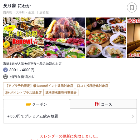
炙り家 にわか
府内町・大手町・金池
居酒屋
海鮮&肉が人気★個室食べ飲み放題のお店
3001～4000円
府内五番街沿い
【アプリ予約限定】最大800ポイント還元対象店
口コミ投稿特典対象店
ポイントプラス対象店
適格請求書発行事業者
クーポン
コース
＋550円でプレミアム飲み放題！
カレンダーの更新に失敗しました。