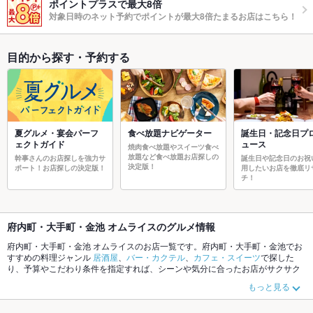
ポイントプラスで最大8倍
対象日時のネット予約でポイントが最大8倍たまるお店はこちら！
目的から探す・予約する
夏グルメ・宴会パーフ
食べ放題ナビゲーター
誕生日・記念日プ
ェクトガイド
ュース
焼肉食べ放題やスイーツ食べ
放題など食べ放題お店探しの
幹事さんのお店探しを強力サ
誕生日や記念日のお祝
決定版！
ポート！お店探しの決定版！
用したいお店を徹底リ
チ！
府内町・大手町・金池 オムライスのグルメ情報
府内町・大手町・金池 オムライスのお店一覧です。府内町・大手町・金池でお
すすめの料理ジャンル
居酒屋
、
バー・カクテル
、
カフェ・スイーツ
で探した
り、予算やこだわり条件を指定すれば、シーンや気分に合ったお店がサクサク
探せます。ご希望に合ったお店が見つからなかったら、近隣のエリア
都町
、
府
もっと見る
内町・大手町・金池
、
鶴崎・大在・坂ノ市
もチェックしてみてください。ホッ
トペッパーグルメなら、お得なクーポンはもちろん、こだわりメニュー
からあ
げ
、
お茶漬け
、
手羽先
や季節のおすすめ料理など、お店の最新情報をご紹介し