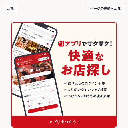
ているので安心！24時間使える簡単便利なネット予約が使えるお店も拡大中で
戻る
ページの先頭へ戻る
す。友達どうしの飲み会にも、会社の宴会にも、デートやパーティーにもお得
に便利にホットペッパーグルメをご利用ください。