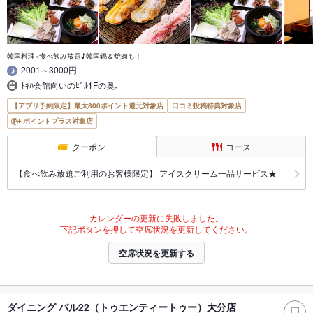
韓国料理×食べ飲み放題♪韓国鍋＆焼肉も！
2001～3000円
ﾄｷﾊ会館向いのﾋﾞﾙ1Fの奥｡
【アプリ予約限定】最大800ポイント還元対象店
口コミ投稿特典対象店
ポイントプラス対象店
クーポン
コース
【食べ飲み放題ご利用のお客様限定】 アイスクリーム一品サービス★
カレンダーの更新に失敗しました。
下記ボタンを押して空席状況を更新してください。
空席状況を更新する
ダイニング バル22（トゥエンティートゥー）大分店