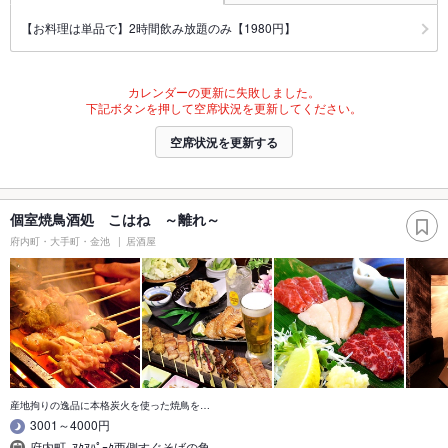
【お料理は単品で】2時間飲み放題のみ【1980円】
カレンダーの更新に失敗しました。
下記ボタンを押して空席状況を更新してください。
空席状況を更新する
個室焼鳥酒処 こはね ～離れ～
府内町・大手町・金池
居酒屋
産地拘りの逸品に本格炭火を使った焼鳥を…
3001～4000円
府内町､ｱｸｱﾊﾟｰｸ西側すぐそばの角｡