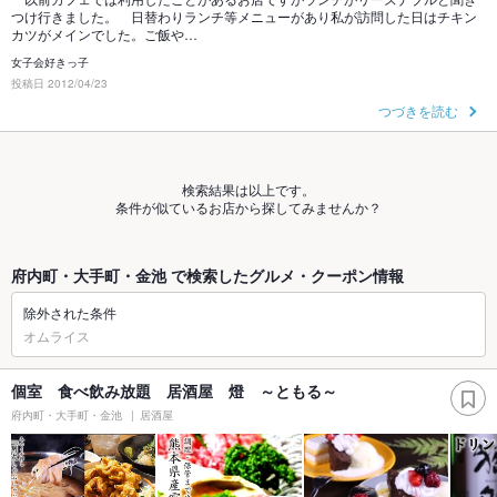
つけ行きました。 日替わりランチ等メニューがあり私が訪問した日はチキン
カツがメインでした。ご飯や…
女子会好きっ子
投稿日 2012/04/23
つづきを読む
検索結果は以上です。
条件が似ているお店から探してみませんか？
府内町・大手町・金池 で検索したグルメ・クーポン情報
除外された条件
オムライス
個室 食べ飲み放題 居酒屋 燈 ～ともる～
府内町・大手町・金池
居酒屋