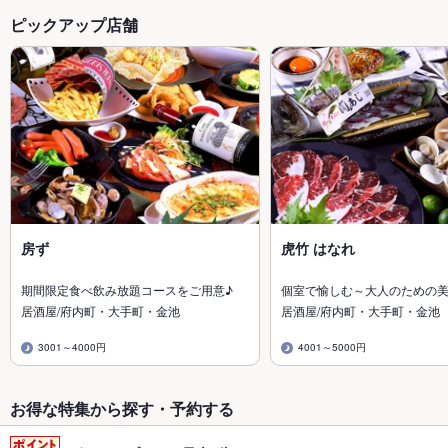
ピックアップ店舗
房ず
虎竹 はなれ
期間限定食べ飲み放題コースをご用意♪
個室で愉しむ～大人のための
居酒屋/府内町・大手町・金池
居酒屋/府内町・大手町・金池
3001～4000円
4001～5000円
お得な特集から探す・予約する