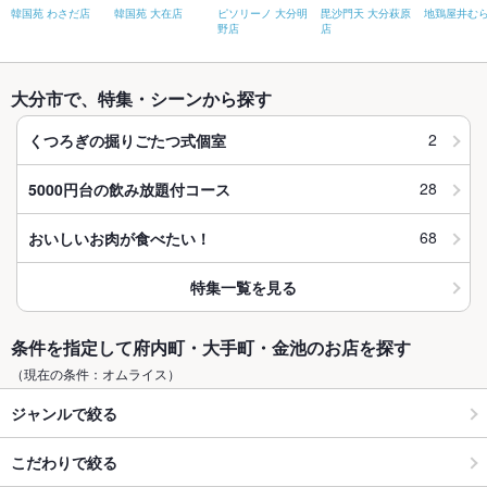
韓国苑 わさだ店
韓国苑 大在店
ピソリーノ 大分明
毘沙門天 大分萩原
地鶏屋井む
野店
店
大分市で、特集・シーンから探す
2
くつろぎの掘りごたつ式個室
28
5000円台の飲み放題付コース
68
おいしいお肉が食べたい！
特集一覧を見る
条件を指定して府内町・大手町・金池のお店を探す
（現在の条件：オムライス）
ジャンルで絞る
こだわりで絞る