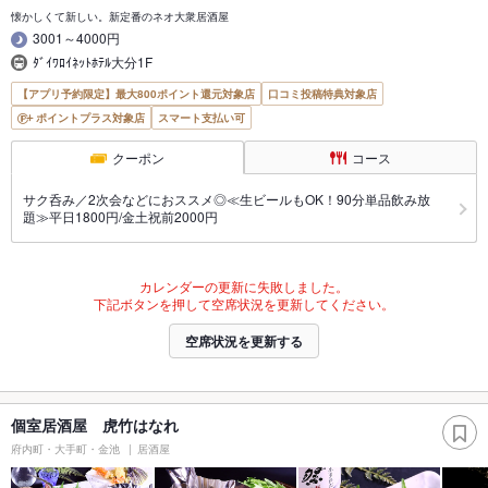
懐かしくて新しい。新定番のネオ大衆居酒屋
3001～4000円
ﾀﾞｲﾜﾛｲﾈｯﾄﾎﾃﾙ大分1F
【アプリ予約限定】最大800ポイント還元対象店
口コミ投稿特典対象店
ポイントプラス対象店
スマート支払い可
クーポン
コース
サク呑み／2次会などにおススメ◎≪生ビールもOK！90分単品飲み放
題≫平日1800円/金土祝前2000円
カレンダーの更新に失敗しました。
下記ボタンを押して空席状況を更新してください。
空席状況を更新する
個室居酒屋 虎竹はなれ
府内町・大手町・金池
居酒屋