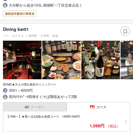
大分駅から徒歩10分｡顕徳町一丁目交差点近く
適格請求書発行事業者
Dining bar01
バー・カクテル
府内町・大手町・金池
府内町★大人の隠れ家的ダイニングバー
3001～4000円
府内ｱｸｱﾊﾟｰｸ西側すぐそば階段あがって2階
クーポン
コース
【19時～】★選べる2品飲み放題コース 1時間1098円
1,098円
（税込）