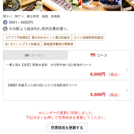
関サバ、関アジ、郷土料理、地酒、居酒屋,
5001～6000円
大分駅より徒歩5分｡府内五番街通り｡
【アプリ予約限定】最大800ポイント還元対象店
口コミ投稿特典対象店
ポイントプラス対象店
適格請求書発行事業者
クーポン
コース
一番人気♪【淡窓】豊後水道刺、大分和牛他11品+飲放付コース
6,000円
（税込）
【梅園】刺盛天ぷら他10品+エビス生他飲放付コース
5,500円
（税込）
カレンダーの更新に失敗しました。
下記ボタンを押して空席状況を更新してください。
空席状況を更新する