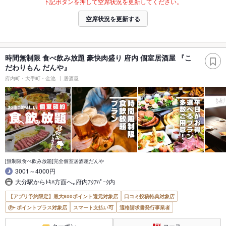
下記ボタンを押して空席状況を更新してください。
空席状況を更新する
時間無制限 食べ飲み放題 豪快肉盛り 府内 個室居酒屋 『こ
だわりもん だんや』
府内町・大手町・金池
居酒屋
[無制限食べ飲み放題]完全個室居酒屋だんや
3001～4000円
大分駅からﾄｷﾊ方面へ｡府内ｱｸｱﾊﾟｰｸ内
【アプリ予約限定】最大800ポイント還元対象店
口コミ投稿特典対象店
ポイントプラス対象店
スマート支払い可
適格請求書発行事業者
クーポン
コース