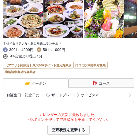
本格イタリアン食べ飲み放題…ランチあり
3001～4000円
501～1000円
ﾄｷﾊ会館より徒歩1分
【アプリ予約限定】最大800ポイント還元対象店
口コミ投稿特典対象店
適格請求書発行事業者
クーポン
コース
お誕生日・記念日に… 《デザートプレート》サービス♪
カレンダーの更新に失敗しました。
下記ボタンを押して空席状況を更新してください。
空席状況を更新する