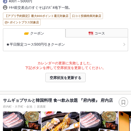
4001～5000円
ﾄｷﾊ前交差点のすぐそばのﾋﾞﾙ地下一階｡
【アプリ予約限定】最大800ポイント還元対象店
口コミ投稿特典対象店
ポイントプラス対象店
クーポン
コース
★平日限定コース500円引きクーポン
カレンダーの更新に失敗しました。
下記ボタンを押して空席状況を更新してください。
空席状況を更新する
サムギョプサルと韓国料理 食べ飲み放題 『府内楼』 府内店
府内町・大手町・金池
居酒屋