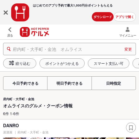
はじめてのアプリ予約で最大
1,000円分ポイントもらえる
ダウンロード
アプリで開く
戻る
マイメニュー
府内町・大手町・金池 オムライス
変更
絞り込む
ポイントがつかえる
スマート支払い可
今日予約できる
明日予約できる
日時指定
府内町・大手町・金池
オムライスのグルメ・クーポン情報
6件 1-6件
DANRO
居酒屋
府内町・大手町・金池