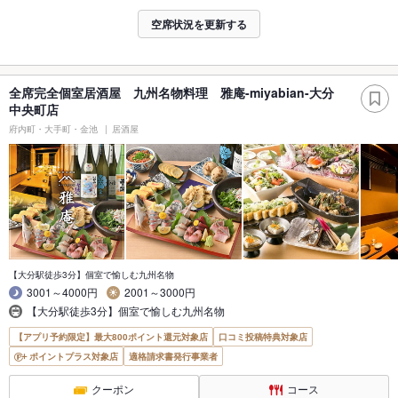
空席状況を更新する
全席完全個室居酒屋 九州名物料理 雅庵-miyabian-大分
中央町店
府内町・大手町・金池
居酒屋
【大分駅徒歩3分】個室で愉しむ九州名物
3001～4000円
2001～3000円
【大分駅徒歩3分】個室で愉しむ九州名物
【アプリ予約限定】最大800ポイント還元対象店
口コミ投稿特典対象店
ポイントプラス対象店
適格請求書発行事業者
クーポン
コース