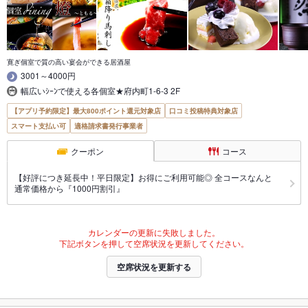
寛ぎ個室で質の高い宴会ができる居酒屋
3001～4000円
幅広いｼｰﾝで使える各個室★府内町1-6-3 2F
【アプリ予約限定】最大800ポイント還元対象店
口コミ投稿特典対象店
スマート支払い可
適格請求書発行事業者
クーポン
コース
【好評につき延長中！平日限定】お得にご利用可能◎ 全コースなんと
通常価格から『1000円割引』
カレンダーの更新に失敗しました。
下記ボタンを押して空席状況を更新してください。
空席状況を更新する