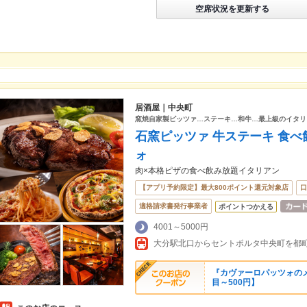
空席状況を更新する
居酒屋｜中央町
窯焼自家製ピッツァ…ステーキ…和牛…最上級のイタリ
石窯ピッツァ 牛ステーキ 食べ
ォ
肉×本格ピザの食べ飲み放題イタリアン
【アプリ予約限定】最大800ポイント還元対象店
口
適格請求書発行事業者
ポイントつかえる
4001～5000円
『カヴァーロパッツォの
目～500円】