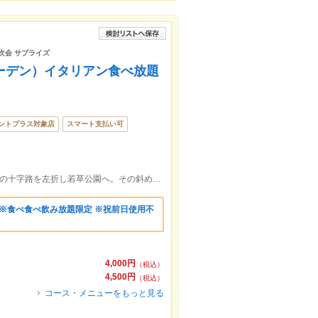
二次会 サプライズ
パーガーデン）イタリアン食べ放題
ントプラス対象店
スマート支払い可
大分駅中央町商店街を都町方面へ。3つ目の十字路を左折し若草公園へ。その斜め前ビル2階・3階。食べ放題飲み放題が人気
 ※食べ食べ飲み放題限定 ※祝前日使用不
4,000円
（税込）
4,500円
（税込）
コース・メニューをもっと見る