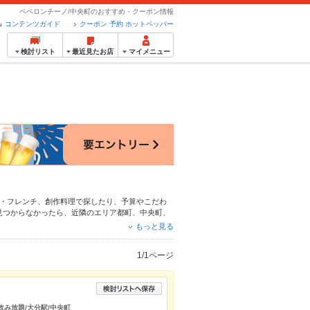
ペペロンチーノ/中央町のおすすめ・クーポン情報
コンテンツガイド
クーポン 予約 ホットペッパー
検討リスト
最近見たお店
マイメニュー
・フレンチ
、
創作料理
で探したり、予算やこだわ
見つからなかったら、近隣のエリア
都町
、
中央町
、
ポンはもちろん、こだわりメニュー
からあげ
、
お茶
もっと見る
使える簡単便利なネット予約が使えるお店も拡大中
トペッパーグルメをご利用ください。
1/1ページ
べ飲み放題/大分駅/中央町