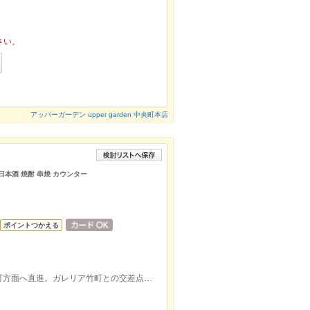
さい。
アッパーガーデン upper garden 中央町本店
日本酒 焼酎 串焼 カウンター
ポイントつかえる
大分駅北口からセントポルタ中央町を都町方面へ直進。ガレリア竹町との交差点を通過し、左手の末岡ビル１F