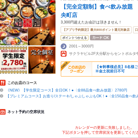
【完全定額制】食べ飲み放題 
央町店
3,300円超えたお会計は頂きません！
【アプリ予約限定】最大800ポイント還元対象店
口
ポイントつかえる
2001～3000円
【★幹事様必見】8名様ご
※金土祝前日不可
このお店のコース
《NEW》【学生限定コース】全日OK！●〈全88品食べ飲み放題〉2780円
【プレミアムコース】お造り/ステーキ/しゃぶしゃぶもOK！●〈全150品食べ飲み
ネット予約の空席状況
カレンダーの更新に失敗しました。
下記ボタンを押して空席状況を更新してくだ