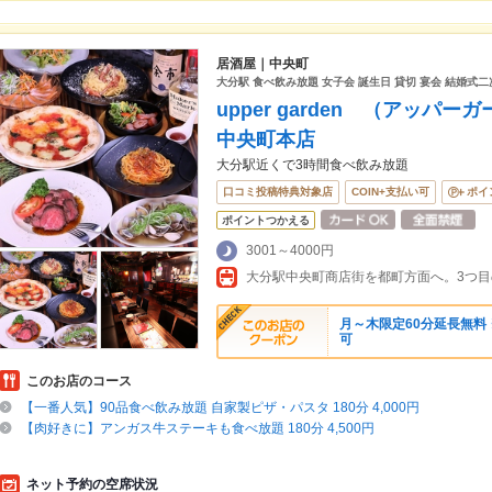
居酒屋｜中央町
大分駅 食べ飲み放題 女子会 誕生日 貸切 宴会 結婚式
upper garden （アッ
中央町本店
大分駅近くで3時間食べ飲み放題
口コミ投稿特典対象店
COIN+支払い可
ポイ
ポイントつかえる
3001～4000円
月～木限定60分延長無料
可
このお店のコース
【一番人気】90品食べ飲み放題 自家製ピザ・パスタ 180分 4,000円
【肉好きに】アンガス牛ステーキも食べ放題 180分 4,500円
ネット予約の空席状況