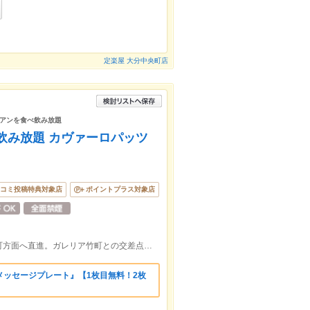
定楽屋 大分中央町店
アンを食べ飲み放題
飲み放題 カヴァーロパッツ
コミ投稿特典対象店
ポイントプラス対象店
大分駅北口からセントポルタ中央町を都町方面へ直進。ガレリア竹町との交差点を通過、イタリア国旗が目印！
メッセージプレート』【1枚目無料！2枚