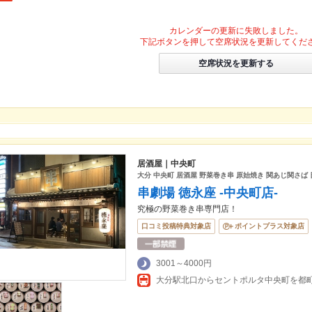
カレンダーの更新に失敗しました。
下記ボタンを押して空席状況を更新してくだ
空席状況を更新する
居酒屋｜中央町
大分 中央町 居酒屋 野菜巻き串 原始焼き 関あじ関さば 
串劇場 徳永座 -中央町店-
究極の野菜巻き串専門店！
口コミ投稿特典対象店
ポイントプラス対象店
3001～4000円