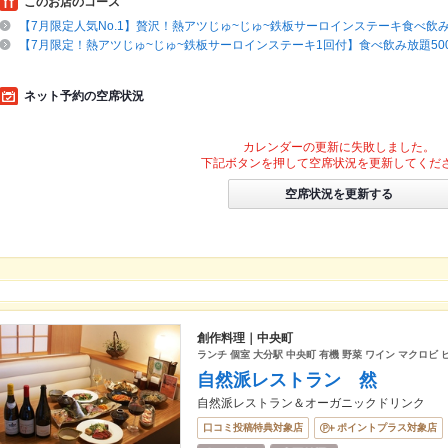
このお店のコース
【7月限定人気No.1】贅沢！熱アツじゅ~じゅ~鉄板サーロインステーキ食べ飲み放
【7月限定！熱アツじゅ~じゅ~鉄板サーロインステーキ1回付】食べ飲み放題50
ネット予約の空席状況
カレンダーの更新に失敗しました。
下記ボタンを押して空席状況を更新してくだ
空席状況を更新する
創作料理｜中央町
ランチ 個室 大分駅 中央町 有機 野菜 ワイン マクロビ 
自然派レストラン 然
自然派レストラン＆オーガニックドリンク
口コミ投稿特典対象店
ポイントプラス対象店