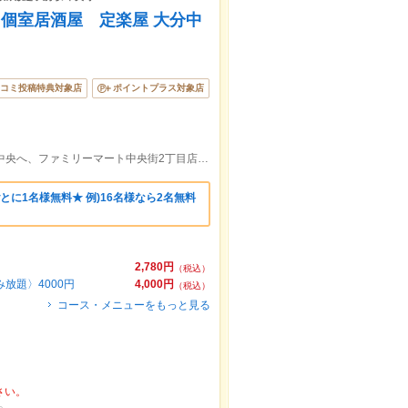
個室居酒屋 定楽屋 大分中
コミ投稿特典対象店
ポイントプラス対象店
サクラヤビル2F大分駅からセントポルタ中央へ、ファミリーマート中央街2丁目店すぐ手前右手2階
とに1名様無料★ 例)16名様なら2名無料
2,780円
（税込）
放題〉4000円
4,000円
（税込）
コース・メニューをもっと見る
さい。