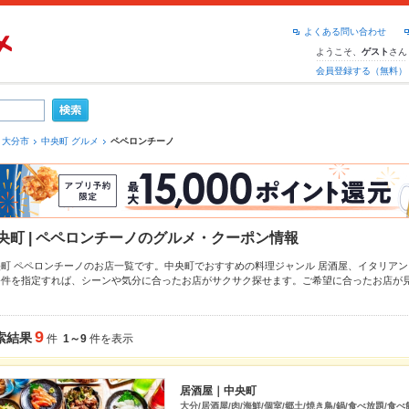
よくある問い合わせ
ようこそ、
さん
ゲスト
会員登録する（無料）
大分市
中央町 グルメ
ペペロンチーノ
央町 | ペペロンチーノのグルメ・クーポン情報
央町 ペペロンチーノのお店一覧です。中央町でおすすめの料理ジャンル
居酒屋
、
イタリアン
条件を指定すれば、シーンや気分に合ったお店がサクサク探せます。ご希望に合ったお店が
内町・大手町・金池
もチェックしてみてください。ホットペッパーグルメなら、お得なクー
け
、
手羽先
や季節のおすすめ料理など、お店の最新情報をご紹介しているので安心！24時間
す。友達どうしの飲み会にも、会社の宴会にも、デートやパーティーにもお得に便利にホッ
9
索結果
件
1～9
件を表示
居酒屋｜中央町
大分/居酒屋/肉/海鮮/個室/郷土/焼き鳥/鍋/食べ放題/食