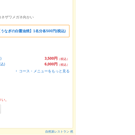
ヨネザワメガネ向かい
うなぎの白醤油焼】1名分各500円(税込)
)
3,500円
（税込）
込)
6,000円
（税込）
コース・メニューをもっと見る
さい。
自然派レストラン 然