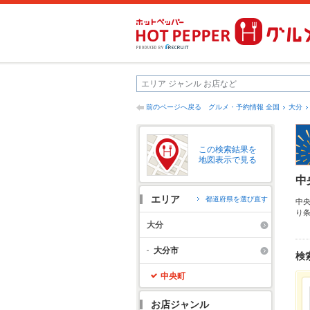
前のページへ戻る
グルメ・予約情報 全国
大分
この検索結果を
地図表示で見る
中
エリア
都道府県を選び直す
中
り
府
大分
漬
で
大分市
検
中央町
お店ジャンル