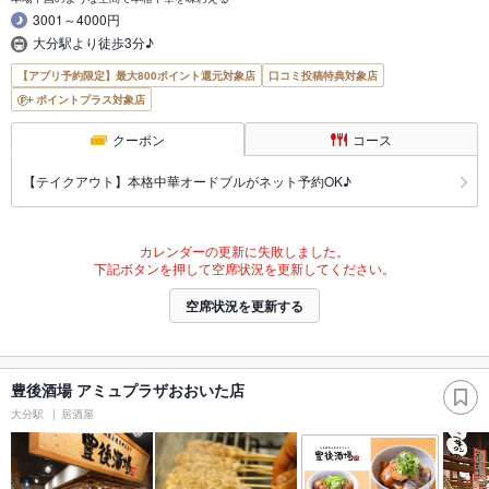
3001～4000円
大分駅より徒歩3分♪
【アプリ予約限定】最大800ポイント還元対象店
口コミ投稿特典対象店
ポイントプラス対象店
クーポン
コース
【テイクアウト】本格中華オードブルがネット予約OK♪
カレンダーの更新に失敗しました。
下記ボタンを押して空席状況を更新してください。
空席状況を更新する
豊後酒場 アミュプラザおおいた店
大分駅
居酒屋