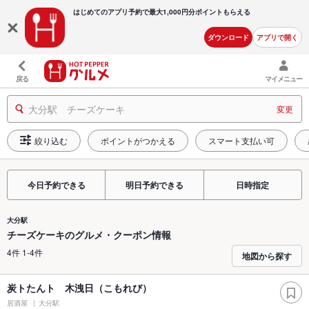
はじめてのアプリ予約で最大
1,000円分ポイントもらえる
ダウンロード
アプリで開く
戻る
マイメニュー
大分駅 チーズケーキ
変更
絞り込む
ポイントがつかえる
スマート支払い可
今日予約できる
明日予約できる
日時指定
大分駅
チーズケーキのグルメ・クーポン情報
4件 1-4件
地図から探す
炭トたんト 木洩日（こもれび）
居酒屋
大分駅