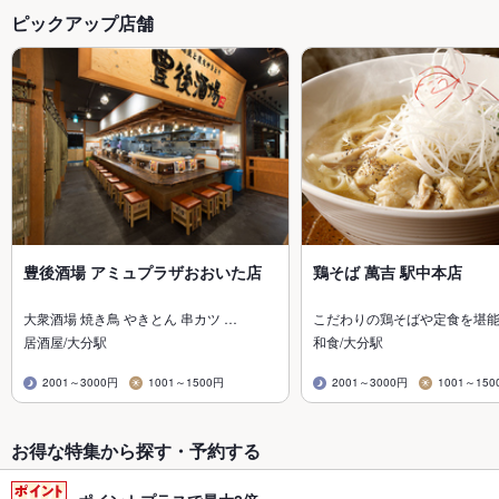
ピックアップ店舗
豊後酒場 アミュプラザおおいた店
鶏そば 萬吉 駅中本店
大衆酒場 焼き鳥 やきとん 串カツ …
こだわりの鶏そばや定食を堪
居酒屋/大分駅
和食/大分駅
2001～3000円
1001～1500円
2001～3000円
1001～150
お得な特集から探す・予約する