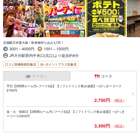
店舗数日本最大級！飲食物持ち込みもOK！
3001～4000円
1001～1500円
JR大分駅府内中央口(北口)より徒歩約4分
口コミ投稿特典対象店
ポイントプラス対象店
クーポン
コース
平日【2時間ルーム代+フード3品】【ソフトドリンク飲み放題】べびっきーコース
2750円
2,750円
（税込）
金・土・祝前日【2時間ルーム代+フード3品】【ソフトドリンク飲み放題】べびっき
ーコース3300円
3,300円
（税込）