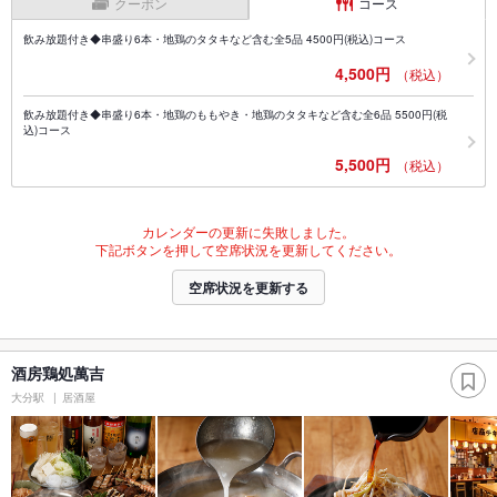
クーポン
コース
飲み放題付き◆串盛り6本・地鶏のタタキなど含む全5品 4500円(税込)コース
4,500円
（税込）
飲み放題付き◆串盛り6本・地鶏のももやき・地鶏のタタキなど含む全6品 5500円(税
込)コース
5,500円
（税込）
カレンダーの更新に失敗しました。
下記ボタンを押して空席状況を更新してください。
空席状況を更新する
酒房鶏処萬吉
大分駅
居酒屋