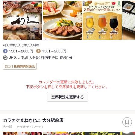
利久の牛たんと牛たん料理
1501～2000円
1501～2000円
JR久大本線 大分駅 府内中央口 徒歩1分
口コミ投稿特典対象店
カレンダーの更新に失敗しました。
下記ボタンを押して空席状況を更新してください。
空席状況を更新する
カラオケまねきねこ 大分駅前店
大分駅
カラオケ・パーティ