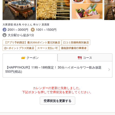
大衆酒場 焼き鳥 やきとん 串カツ 居酒屋
2001～3000円
1001～1500円
大分駅から徒歩1分
【アプリ予約限定】最大350ポイント還元対象店
口コミ投稿特典対象店
ポイントプラス対象店
スマート支払い可
適格請求書発行事業者
クーポン
コース
【HAPPYHOUR】11時～18時限定！ 30分ハイボールサワー飲み放題
550円(税込)
カレンダーの更新に失敗しました。
下記ボタンを押して空席状況を更新してください。
空席状況を更新する