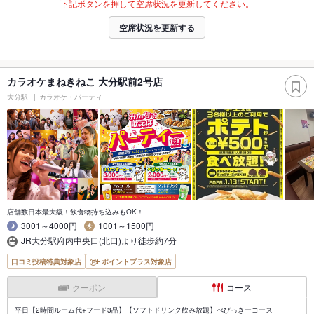
下記ボタンを押して空席状況を更新してください。
空席状況を更新する
カラオケまねきねこ 大分駅前2号店
大分駅
カラオケ・パーティ
店舗数日本最大級！飲食物持ち込みもOK！
3001～4000円
1001～1500円
JR大分駅府内中央口(北口)より徒歩約7分
口コミ投稿特典対象店
ポイントプラス対象店
クーポン
コース
平日【2時間ルーム代+フード3品】【ソフトドリンク飲み放題】べびっきーコース