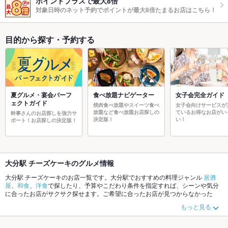
ポイントプラスで最大8倍
対象日時のネット予約でポイントが最大8倍たまるお店はこちら！
目的から探す・予約する
夏グルメ・宴会パーフ
食べ放題ナビゲーター
女子会完全ガイド
ェクトガイド
焼肉食べ放題やスイーツ食べ
女子会向けサービスが
放題など食べ放題お店探しの
ているお得なお店がい
幹事さんのお店探しを強力サ
決定版！
い！
ポート！お店探しの決定版！
大分駅 チーズケーキのグルメ情報
大分駅 チーズケーキのお店一覧です。大分駅でおすすめの料理ジャンル
居酒
屋
、
和食
、
洋食
で探したり、予算やこだわり条件を指定すれば、シーンや気分
に合ったお店がサクサク探せます。ご希望に合ったお店が見つからなかった
ら、近隣のエリア
都町
、
府内町・大手町・金池
、
中央町
もチェックしてみてく
もっと見る
ださい。ホットペッパーグルメなら、お得なクーポンはもちろん、こだわりメ
ニュー
からあげ
、
お茶漬け
、
シチュー
や季節のおすすめ料理など、お店の最新
情報をご紹介しているので安心！24時間使える簡単便利なネット予約が使える