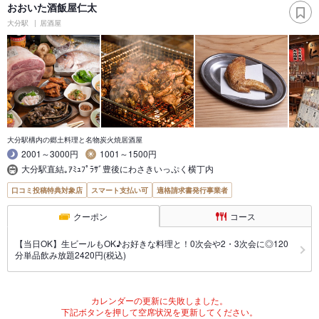
おおいた酒飯屋仁太
大分駅
居酒屋
大分駅構内の郷土料理と名物炭火焼居酒屋
2001～3000円
1001～1500円
大分駅直結｡ｱﾐｭﾌﾟﾗｻﾞ豊後にわさきいっぷく横丁内
口コミ投稿特典対象店
スマート支払い可
適格請求書発行事業者
クーポン
コース
【当日OK】生ビールもOK♪お好きな料理と！0次会や2・3次会に◎120
分単品飲み放題2420円(税込)
カレンダーの更新に失敗しました。
下記ボタンを押して空席状況を更新してください。