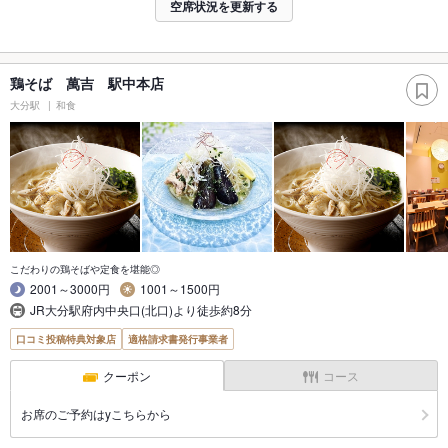
空席状況を更新する
鶏そば 萬吉 駅中本店
大分駅
和食
こだわりの鶏そばや定食を堪能◎
2001～3000円
1001～1500円
JR大分駅府内中央口(北口)より徒歩約8分
口コミ投稿特典対象店
適格請求書発行事業者
クーポン
コース
お席のご予約はyこちらから