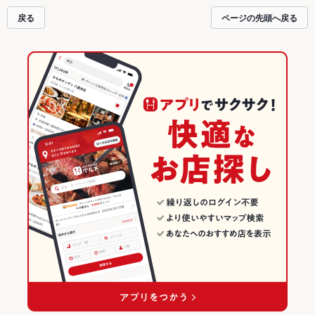
お店も拡大中です。友達どうしの飲み会にも、会社の宴会にも、デートやパー
戻る
ページの先頭へ戻る
ティーにもお得に便利にホットペッパーグルメをご利用ください。