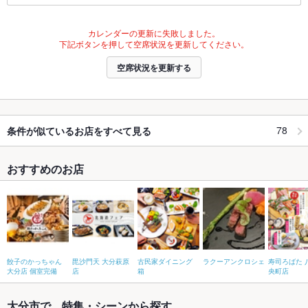
カレンダーの更新に失敗しました。
下記ボタンを押して空席状況を更新してください。
空席状況を更新する
78
条件が似ているお店をすべて見る
おすすめのお店
餃子のかっちゃん
毘沙門天 大分萩原
古民家ダイニング
ラクーアンクロシェ
寿司ろばた 
大分店 個室完備
店
箱
央町店
大分市で、特集・シーンから探す