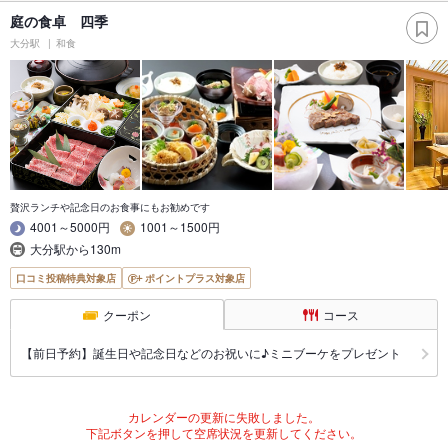
庭の食卓 四季
大分駅
和食
贅沢ランチや記念日のお食事にもお勧めです
4001～5000円
1001～1500円
大分駅から130m
口コミ投稿特典対象店
ポイントプラス対象店
クーポン
コース
【前日予約】誕生日や記念日などのお祝いに♪ミニブーケをプレゼント
カレンダーの更新に失敗しました。
下記ボタンを押して空席状況を更新してください。