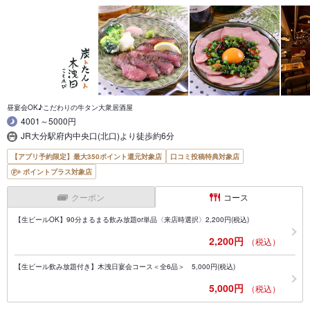
昼宴会OK♪こだわりの牛タン大衆居酒屋
4001～5000円
JR大分駅府内中央口(北口)より徒歩約6分
【アプリ予約限定】最大350ポイント還元対象店
口コミ投稿特典対象店
ポイントプラス対象店
クーポン
コース
【生ビールOK】90分まるまる飲み放題or単品〈来店時選択〉2,200円(税込)
2,200円
（税込）
【生ビール飲み放題付き】木洩日宴会コース＜全6品＞ 5,000円(税込)
5,000円
（税込）