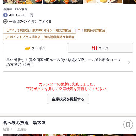
居酒屋 飲み放題
4001～5000円
一番街ｱｰｹｰﾄﾞ抜けてすぐ!!
【アプリ予約限定】最大800ポイント還元対象店
口コミ投稿特典対象店
ポイントプラス対象店
適格請求書発行事業者
クーポン
コース
早い者勝ち！ 完全個室VIPルーム使い放題♪ VIPルーム通常料金コース
の方限定→0円！
カレンダーの更新に失敗しました。
下記ボタンを押して空席状況を更新してください。
空席状況を更新する
食べ飲み放題 黒木屋
橘通り
居酒屋