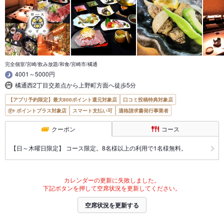
完全個室/宮崎/飲み放題/和食/宮崎市/橘通
4001～5000円
橘通西2丁目交差点から上野町方面へ徒歩5分
【アプリ予約限定】最大800ポイント還元対象店
口コミ投稿特典対象店
ポイントプラス対象店
スマート支払い可
適格請求書発行事業者
クーポン
コース
【日～木曜日限定】 コース限定。8名様以上の利用で1名様無料。
カレンダーの更新に失敗しました。
下記ボタンを押して空席状況を更新してください。
空席状況を更新する