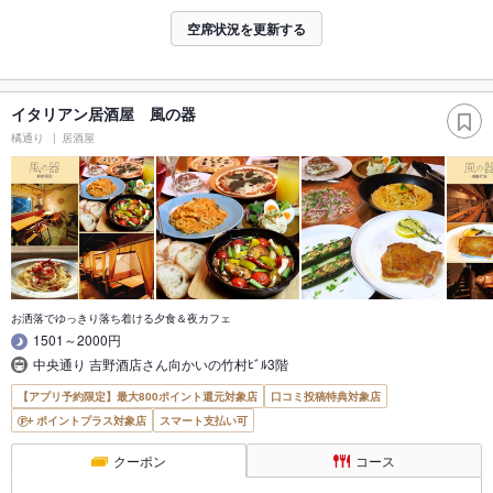
空席状況を更新する
イタリアン居酒屋 風の器
橘通り
居酒屋
お洒落でゆっきり落ち着ける夕食＆夜カフェ
1501～2000円
中央通り 吉野酒店さん向かいの竹村ﾋﾞﾙ3階
【アプリ予約限定】最大800ポイント還元対象店
口コミ投稿特典対象店
ポイントプラス対象店
スマート支払い可
クーポン
コース