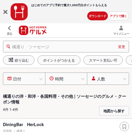
はじめてのアプリ予約で最大
1,000円分ポイントもらえる
ダウンロード
アプリで開く
戻る
マイメニュー
橘通り ソーセージ
変更
絞り込む
ポイントがつかえる
スマート支払い可
日付
時間
人数
橘通りの洋・和洋・各国料理・その他 | ソーセージのグルメ・クー
ポン情報
4件 1-4件
地図から探す
DiningBar HerLock
居酒屋
橘通り