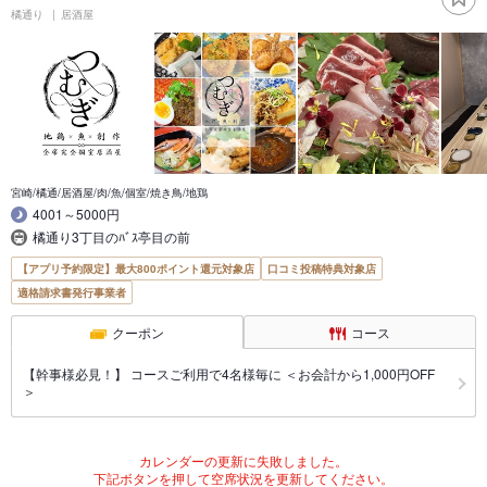
橘通り
居酒屋
宮崎/橘通/居酒屋/肉/魚/個室/焼き鳥/地鶏
4001～5000円
橘通り3丁目のﾊﾞｽ亭目の前
【アプリ予約限定】最大800ポイント還元対象店
口コミ投稿特典対象店
適格請求書発行事業者
クーポン
コース
【幹事様必見！】 コースご利用で4名様毎に ＜お会計から1,000円OFF
＞
カレンダーの更新に失敗しました。
下記ボタンを押して空席状況を更新してください。