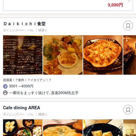
3,000円
Ｄａｉｋｉｃｈｉ食堂
ダイニングバー・バル
橘通り
居酒屋！？創作！？イタリアン！？
3001～4000円
一番街をまっすぐ抜けて､直進200M先左手
Cafe dining AREA
ダイニングバー・バル
橘通り