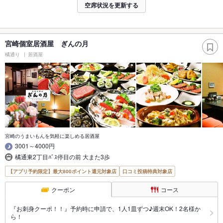
空席状況を更新する
宮崎個室居酒屋 ぎんの月
橘通り
居酒屋
宮崎のうまいもんを気軽に楽しめる居酒屋
3001～4000円
橘通東2丁目ﾊﾞｽ停目の前 大また3歩
【アプリ予約限定】最大800ポイント還元対象店
口コミ投稿特典対象店
クーポン
コース
『お刺身クーポ！！』予約時に申請で、1人1皿ずつ♪週末OK！2名様か
ら！