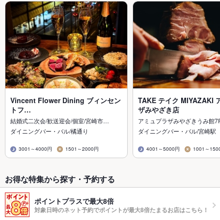
Vincent Flower Dining ブィンセン
TAKE テイク MIYAZAK
トフ…
ザみやざき店
結婚式二次会/歓送迎会/個室/宮崎市…
アミュプラザみやざきうみ館7
ダイニングバー・バル/橘通り
ダイニングバー・バル/宮崎駅
3001～4000円
1501～2000円
4001～5000円
1001～150
お得な特集から探す・予約する
ポイントプラスで最大8倍
対象日時のネット予約でポイントが最大8倍たまるお店はこちら！