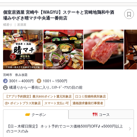
個室居酒屋 宮崎牛【WAGYU】ステーキと宮崎地鶏和牛酒
場みやざき晴マチ中央通一番街店
橘通り
居酒屋
宮崎市 飲み放題
3001～4000円
1001～1500円
橘通りから一番街に入り､ﾐｽﾀｰﾄﾞｰﾅﾂの目の前
【アプリ予約限定】最大800ポイント還元対象店
口コミ投稿特典対象店
ポイントプラス対象店
スマート支払い可
適格請求書発行事業者
クーポン
コース
【日～木曜日限定】 ネット予約でコース価格500円OFF♪ ※5000円以上
のコースのみ