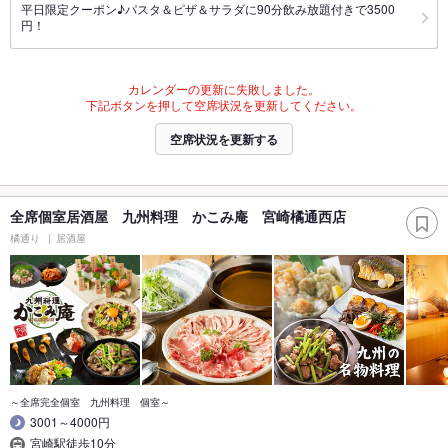
平日限定クーポン♪パスタ＆ピザ＆サラダに90分飲み放題付きで3500
円！
カレンダーの更新に失敗しました。
下記ボタンを押して空席状況を更新してください。
空席状況を更新する
全席個室居酒屋 九州料理 かこみ庵 宮崎橘通西店
橘通り
居酒屋
～全席完全個室 九州料理 個室～
3001～4000円
宮崎駅徒歩10分