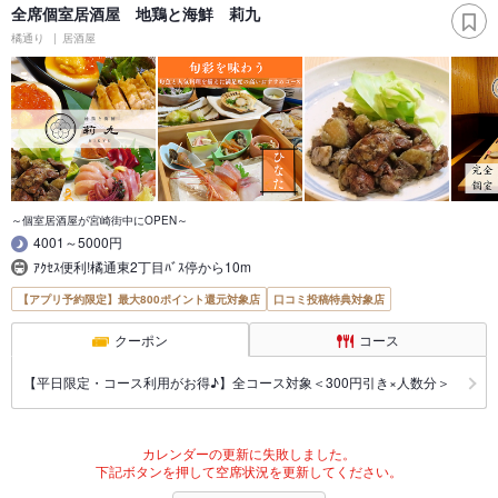
全席個室居酒屋 地鶏と海鮮 莉九
橘通り
居酒屋
～個室居酒屋が宮崎街中にOPEN～
4001～5000円
ｱｸｾｽ便利!橘通東2丁目ﾊﾞｽ停から10m
【アプリ予約限定】最大800ポイント還元対象店
口コミ投稿特典対象店
クーポン
コース
【平日限定・コース利用がお得♪】全コース対象＜300円引き×人数分＞
カレンダーの更新に失敗しました。
下記ボタンを押して空席状況を更新してください。