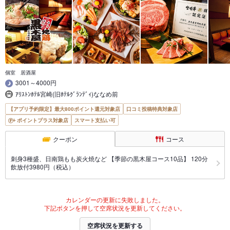
個室 居酒屋
3001～4000円
ｱﾘｽﾄﾝﾎﾃﾙ宮崎(旧ﾎﾃﾙｸﾞﾗﾝﾃﾞｨ)ななめ前
【アプリ予約限定】最大800ポイント還元対象店
口コミ投稿特典対象店
ポイントプラス対象店
スマート支払い可
クーポン
コース
刺身3種盛、日南鶏もも炭火焼など 【季節の黒木屋コース10品】 120分
飲放付3980円（税込）
カレンダーの更新に失敗しました。
下記ボタンを押して空席状況を更新してください。
空席状況を更新する