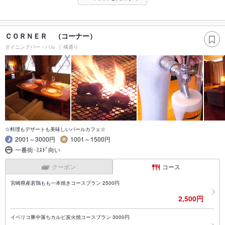
ＣＯＲＮＥＲ （コーナー）
ダイニングバー・バル
橘通り
☆料理もデザートも美味しいバールカフェ☆
2001～3000円
1001～1500円
一番街･ﾐｽﾄﾞ向い
クーポン
コース
宮崎県産若鶏もも一本焼きコースプラン 2500円
2,500円
イベリコ豚中落ちカルビ炭火焼コースプラン 3000円