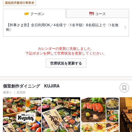
適格請求書発行事業者
クーポン
コース
【幹事さま割】全日利用OK／4名様で〈1名半額〉8名様以上で〈1名無
料〉
カレンダーの更新に失敗しました。
下記ボタンを押して空席状況を更新してください。
空席状況を更新する
個室創作ダイニング KUJIRA
橘通り
居酒屋