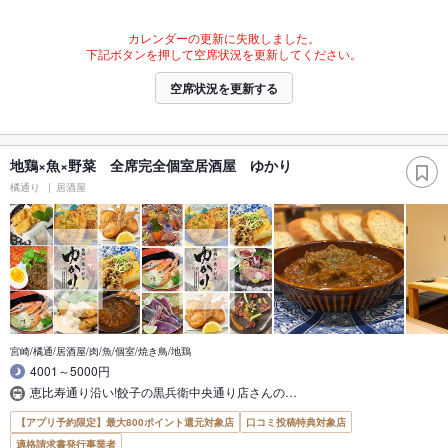
カレンダーの更新に失敗しました。
下記ボタンを押して空席状況を更新してください。
空席状況を更新する
地鶏×魚×野菜 全席完全個室居酒屋 ゆかり
橘通り
居酒屋
宮崎/橘通/居酒屋/肉/魚/個室/焼き鳥/地鶏
4001～5000円
恵比寿通り沿い!餃子の黒兵衛中央通り店さんの…
【アプリ予約限定】最大800ポイント還元対象店
口コミ投稿特典対象店
適格請求書発行事業者