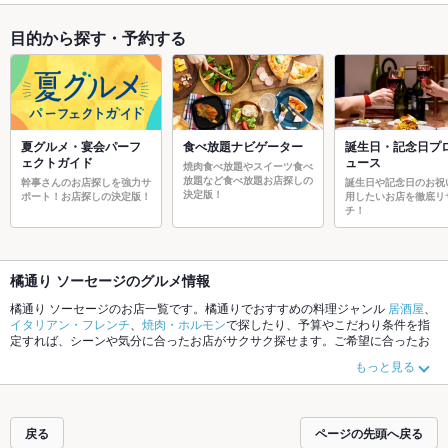
目的から探す・予約する
夏グルメ・宴会パーフ
食べ放題ナビゲーター
誕生日・記念日プ
ェクトガイド
ュース
焼肉食べ放題やスイーツ食べ
放題など食べ放題お店探しの
幹事さんのお店探しを強力サ
誕生日や記念日のお祝
決定版！
ポート！お店探しの決定版！
用したいお店を徹底リ
チ！
橘通り ソーセージのグルメ情報
橘通り ソーセージのお店一覧です。橘通りでおすすめの料理ジャンル
居酒屋
、
イタリアン・フレンチ
、
焼肉・ホルモン
で探したり、予算やこだわり条件を指
定すれば、シーンや気分に合ったお店がサクサク探せます。ご希望に合ったお
店が見つからなかったら、近隣のエリア
橘通り
、
宮崎駅
、
大工・霧島
もチェッ
もっと見る
クしてみてください。ホットペッパーグルメなら、お得なクーポンはもちろ
ん、こだわりメニュー
からあげ
、
お茶漬け
、
手羽先
や季節のおすすめ料理な
ど、お店の最新情報をご紹介しているので安心！24時間使える簡単便利なネッ
ト予約が使えるお店も拡大中です。友達どうしの飲み会にも、会社の宴会に
戻る
ページの先頭へ戻る
も、デートやパーティーにもお得に便利にホットペッパーグルメをご利用くだ