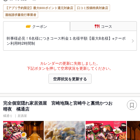
【アプリ予約限定】最大800ポイント還元対象店
口コミ投稿特典対象店
適格請求書発行事業者
クーポン
コース
幹事様必見！6名様につきコース料金１名様半額【最大8名様】※クーポ
ン利用時2時間制
カレンダーの更新に失敗しました。
下記ボタンを押して空席状況を更新してください。
空席状況を更新する
完全個室隠れ家居酒屋 宮崎地鶏と宮崎牛と藁焼かつお
晴夜 橘通店
橘通り
居酒屋