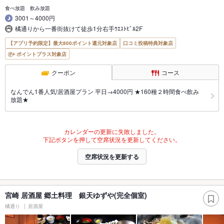
食べ放題 飲み放題
3001～4000円
橘通りから一番街抜けて徒歩1分右手ｳｴｽﾄﾋﾞﾙ2F
【アプリ予約限定】最大800ポイント還元対象店
口コミ投稿特典対象店
ポイントプラス対象店
クーポン
コース
なんでん1番人気!居酒屋プラン 平日→4000円 ★160種２時間食べ飲み
放題★
カレンダーの更新に失敗しました。
下記ボタンを押して空席状況を更新してください。
空席状況を更新する
宮崎 居酒屋 郷土料理 銀天ゆずや(完全個室)
橘通り
居酒屋