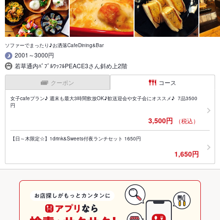
ソファーでまったり♪お洒落CafeDining&Bar
2001～3000円
若草通内ﾊﾞﾌﾞﾙﾜｯﾌﾙPEACE3さん斜め上2階
クーポン
コース
女子cafeプラン♪ 週末も最大3時間飲放OK♪歓送迎会や女子会にオススメ♪ 7品3500
円
3,500円
（税込）
【日～木限定☆】1drink&Sweets付夜ランチセット 1650円
1,650円