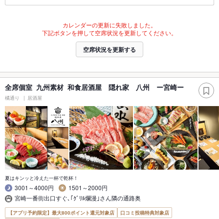
カレンダーの更新に失敗しました。
下記ボタンを押して空席状況を更新してください。
空席状況を更新する
全席個室 九州素材 和食居酒屋 隠れ家 八州 ー宮崎ー
橘通り
居酒屋
夏はキンッと冷えた一杯で乾杯！
3001～4000円
1501～2000円
宮崎一番街出口すぐ､｢ｸﾞﾘﾙ爛漫｣さん隣の通路奥
【アプリ予約限定】最大800ポイント還元対象店
口コミ投稿特典対象店