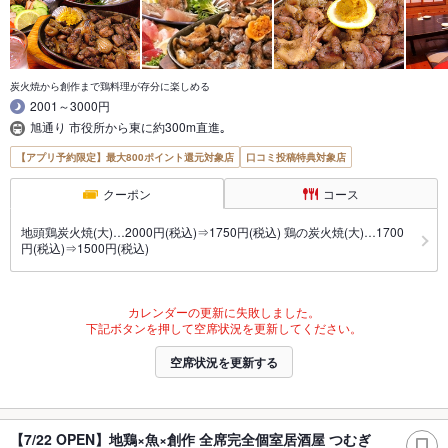
炭火焼から創作まで鶏料理が存分に楽しめる
2001～3000円
旭通り 市役所から東に約300m直進｡
【アプリ予約限定】最大800ポイント還元対象店
口コミ投稿特典対象店
クーポン
コース
地頭鶏炭火焼(大)…2000円(税込)⇒1750円(税込) 鶏の炭火焼(大)…1700
円(税込)⇒1500円(税込)
カレンダーの更新に失敗しました。
下記ボタンを押して空席状況を更新してください。
空席状況を更新する
【7/22 OPEN】地鶏×魚×創作 全席完全個室居酒屋 つむぎ