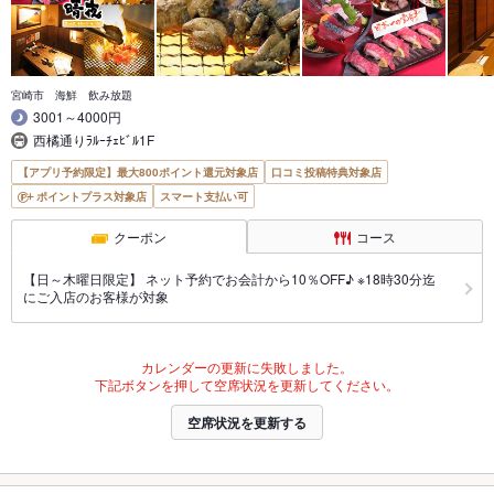
宮崎市 海鮮 飲み放題
3001～4000円
西橘通りﾗﾙｰﾁｪﾋﾞﾙ1F
【アプリ予約限定】最大800ポイント還元対象店
口コミ投稿特典対象店
ポイントプラス対象店
スマート支払い可
クーポン
コース
【日～木曜日限定】 ネット予約でお会計から10％OFF♪ ※18時30分迄
にご入店のお客様が対象
カレンダーの更新に失敗しました。
下記ボタンを押して空席状況を更新してください。
空席状況を更新する