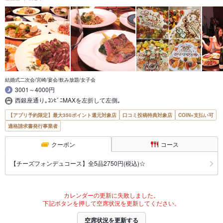
結婚式二次会/宮崎/宴会/飲み放題/女子会
3001～4000円
西銀座通り｡ｺﾝﾋﾞﾆMAXを左折して左側｡
【アプリ予約限定】最大350ポイント還元対象店
口コミ投稿特典対象店
COIN+支払い可
適格請求書発行事業者
クーポン
コース
【チーズフォンデュコース】全5品2750円(税込)☆
カレンダーの更新に失敗しました。
下記ボタンを押して空席状況を更新してください。
空席状況を更新する