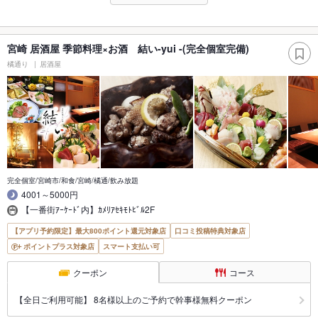
宮崎 居酒屋 季節料理×お酒 結い-yui -(完全個室完備)
橘通り
居酒屋
完全個室/宮崎市/和食/宮崎/橘通/飲み放題
4001～5000円
【一番街ｱｰｹｰﾄﾞ内】ｶﾒﾘｱｾｷﾓﾄﾋﾞﾙ2F
【アプリ予約限定】最大800ポイント還元対象店
口コミ投稿特典対象店
ポイントプラス対象店
スマート支払い可
クーポン
コース
【全日ご利用可能】 8名様以上のご予約で幹事様無料クーポン