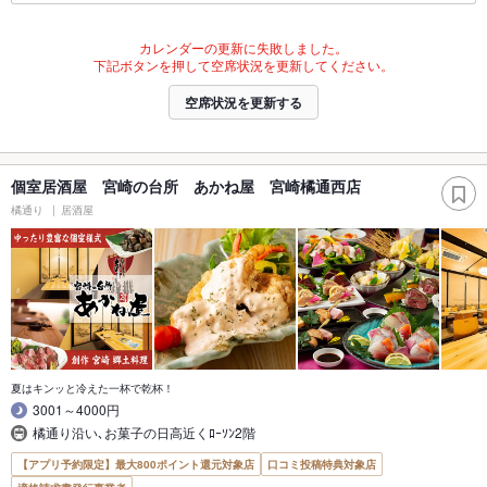
カレンダーの更新に失敗しました。
下記ボタンを押して空席状況を更新してください。
空席状況を更新する
個室居酒屋 宮崎の台所 あかね屋 宮崎橘通西店
橘通り
居酒屋
夏はキンッと冷えた一杯で乾杯！
3001～4000円
橘通り沿い､お菓子の日高近くﾛｰｿﾝ2階
【アプリ予約限定】最大800ポイント還元対象店
口コミ投稿特典対象店