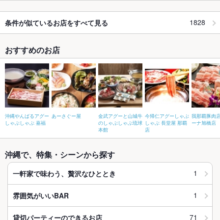
1828
条件が似ているお店をすべて見る
おすすめのお店
沖縄やんばるアグー
あーさぐー屋
金武アグーと山城牛
今帰仁アグーしゃぶ
我那覇豚肉店
しゃぶしゃぶ 嘉福
のしゃぶしゃぶ琉球
しゃぶ 長堂屋 那覇
ーナ旭橋店
本館
店
沖縄で、特集・シーンから探す
1
一軒家で味わう、贅沢なひととき
1
雰囲気がいいBAR
71
貸切パーティーのできるお店