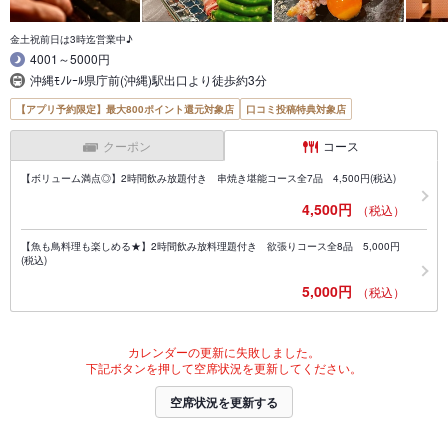
金土祝前日は3時迄営業中♪
4001～5000円
沖縄ﾓﾉﾚｰﾙ県庁前(沖縄)駅出口より徒歩約3分
【アプリ予約限定】最大800ポイント還元対象店
口コミ投稿特典対象店
クーポン
コース
【ボリューム満点◎】2時間飲み放題付き 串焼き堪能コース全7品 4,500円(税込)
4,500円
（税込）
【魚も鳥料理も楽しめる★】2時間飲み放料理題付き 欲張りコース全8品 5,000円
(税込)
5,000円
（税込）
カレンダーの更新に失敗しました。
下記ボタンを押して空席状況を更新してください。
空席状況を更新する