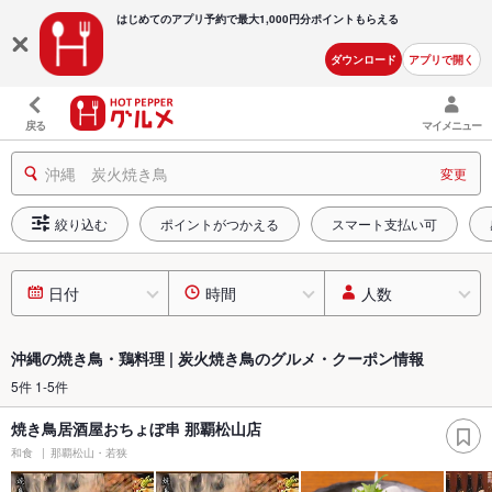
はじめてのアプリ予約で最大
1,000円分ポイントもらえる
ダウンロード
アプリで開く
戻る
マイメニュー
沖縄 炭火焼き鳥
変更
絞り込む
ポイントがつかえる
スマート支払い可
日付
時間
人数
沖縄の焼き鳥・鶏料理 | 炭火焼き鳥のグルメ・クーポン情報
5件 1-5件
焼き鳥居酒屋おちょぼ串 那覇松山店
和食
那覇松山・若狭