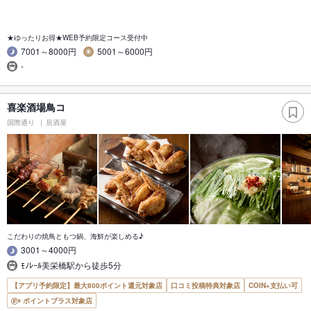
★ゆったりお得★WEB予約限定コース受付中
7001～8000円
5001～6000円
-
喜楽酒場鳥コ
国際通り
居酒屋
こだわりの焼鳥ともつ鍋、海鮮が楽しめる♪
3001～4000円
ﾓﾉﾚｰﾙ美栄橋駅から徒歩5分
【アプリ予約限定】最大800ポイント還元対象店
口コミ投稿特典対象店
COIN+支払い可
ポイントプラス対象店