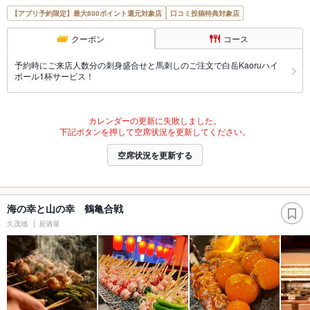
【アプリ予約限定】最大800ポイント還元対象店
口コミ投稿特典対象店
クーポン
コース
予約時にご来店人数分の刺身盛合せと馬刺しのご注文で白岳Kaoruハイ
ボール1杯サービス！
カレンダーの更新に失敗しました。
下記ボタンを押して空席状況を更新してください。
空席状況を更新する
海の幸と山の幸 鶴亀合戦
久茂地
居酒屋