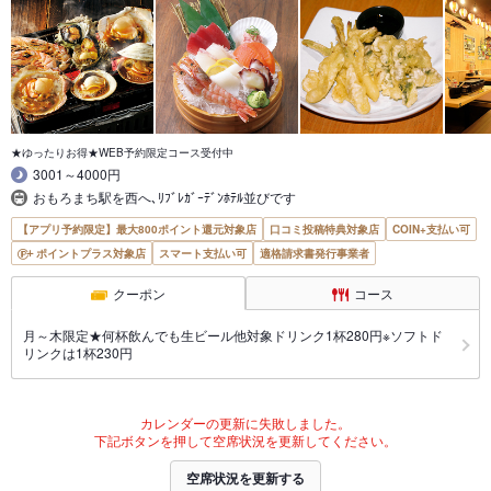
★ゆったりお得★WEB予約限定コース受付中
3001～4000円
おもろまち駅を西へ､ﾘﾌﾞﾚｶﾞｰﾃﾞﾝﾎﾃﾙ並びです
【アプリ予約限定】最大800ポイント還元対象店
口コミ投稿特典対象店
COIN+支払い可
ポイントプラス対象店
スマート支払い可
適格請求書発行事業者
クーポン
コース
月～木限定★何杯飲んでも生ビール他対象ドリンク1杯280円※ソフトド
リンクは1杯230円
カレンダーの更新に失敗しました。
下記ボタンを押して空席状況を更新してください。
空席状況を更新する