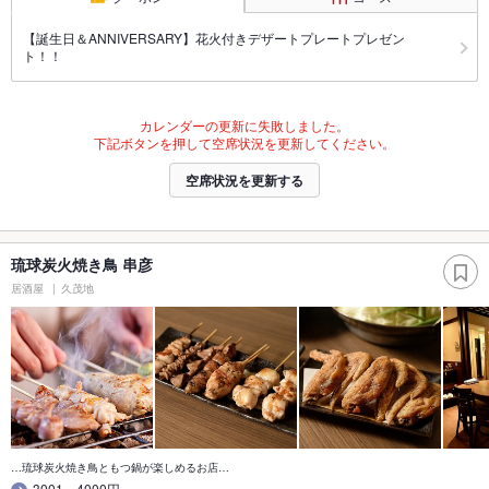
【誕生日＆ANNIVERSARY】花火付きデザートプレートプレゼン
ト！！
カレンダーの更新に失敗しました。
下記ボタンを押して空席状況を更新してください。
空席状況を更新する
琉球炭火焼き鳥 串彦
居酒屋
久茂地
…琉球炭火焼き鳥ともつ鍋が楽しめるお店…
3001～4000円