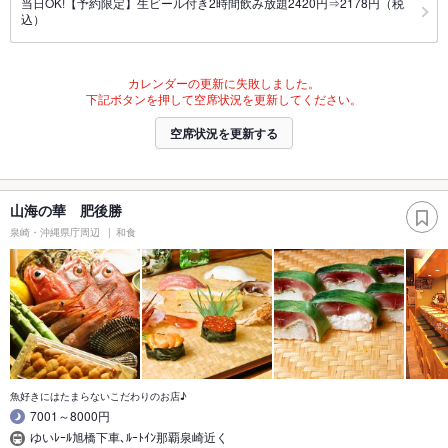
当日OK!【予約限定】生ビール付き2時間飲み放題2420円⇒2178円（税
込）
カレンダーの更新に失敗しました。
下記ボタンを押して空席状況を更新してください。
空席状況を更新する
山海の華 肥後勝
泉崎・沖縄県庁周辺
和食
魚好きにはたまらないこだわりのお店♪
7001～8000円
ゆいﾚｰﾙ旭橋下車､ﾙｰﾄｲﾝ那覇泉崎近く