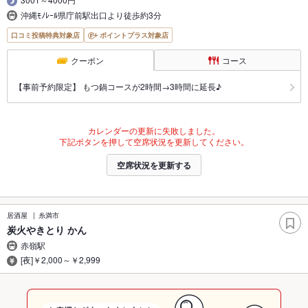
沖縄ﾓﾉﾚｰﾙ県庁前駅出口より徒歩約3分
口コミ投稿特典対象店
ポイントプラス対象店
クーポン
コース
【事前予約限定】 もつ鍋コースが2時間→3時間に延長♪
カレンダーの更新に失敗しました。
下記ボタンを押して空席状況を更新してください。
空席状況を更新する
居酒屋
糸満市
炭火やきとり かん
赤嶺駅
[夜]￥2,000～￥2,999