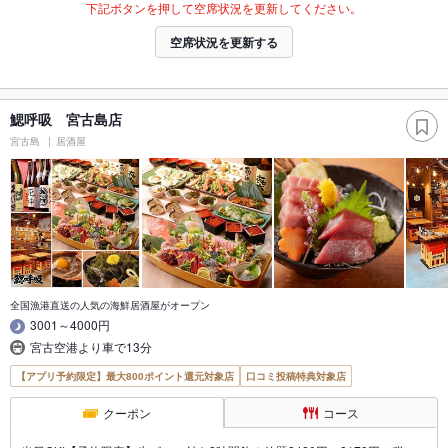
下記ボタンを押して空席状況を更新してください。
空席状況を更新する
鰓呼吸 宮古島店
宮古島
居酒屋
全国漁港直送の人気の海鮮居酒屋がオープン
3001～4000円
宮古空港より車で13分
【アプリ予約限定】最大800ポイント還元対象店
口コミ投稿特典対象店
クーポン
コース