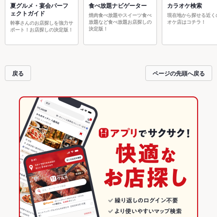
夏グルメ・宴会パーフ
食べ放題ナビゲーター
カラオケ検索
ェクトガイド
焼肉食べ放題やスイーツ食べ
現在地から探せる近く
放題など食べ放題お店探しの
オケ店はコチラ！
幹事さんのお店探しを強力サ
決定版！
ポート！お店探しの決定版！
戻る
ページの先頭へ戻る