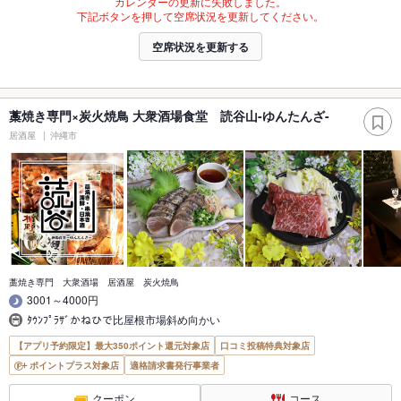
カレンダーの更新に失敗しました。
下記ボタンを押して空席状況を更新してください。
空席状況を更新する
藁焼き専門×炭火焼鳥 大衆酒場食堂 読谷山-ゆんたんざ-
居酒屋
沖縄市
藁焼き専門 大衆酒場 居酒屋 炭火焼鳥
3001～4000円
ﾀｳﾝﾌﾟﾗｻﾞかねひで比屋根市場斜め向かい
【アプリ予約限定】最大350ポイント還元対象店
口コミ投稿特典対象店
ポイントプラス対象店
適格請求書発行事業者
クーポン
コース