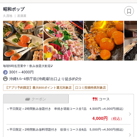
昭和ポップ
久茂地
居酒屋
毎朝5時迄営業中！飲み放題大歓迎♪
3001～4000円
沖縄ﾓﾉﾚｰﾙ県庁前(沖縄)駅出口より徒歩約2分
【アプリ予約限定】最大800ポイント還元対象店
口コミ投稿特典対象店
クーポン
コース
＜平日限定＞2時間飲み放題付き 串焼き堪能コース全7品 4,500円→4,000円(税込)
4,000円
（税込）
＜平日限定＞2時間飲み放料理題付き 欲張りコース全8品 5,000円→4,500円(税込)