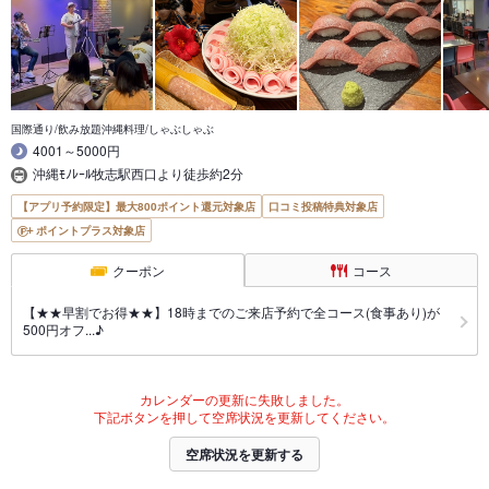
国際通り/飲み放題沖縄料理/しゃぶしゃぶ
4001～5000円
沖縄ﾓﾉﾚｰﾙ牧志駅西口より徒歩約2分
【アプリ予約限定】最大800ポイント還元対象店
口コミ投稿特典対象店
ポイントプラス対象店
クーポン
コース
【★★早割でお得★★】18時までのご来店予約で全コース(食事あり)が
500円オフ...♪
カレンダーの更新に失敗しました。
下記ボタンを押して空席状況を更新してください。
空席状況を更新する