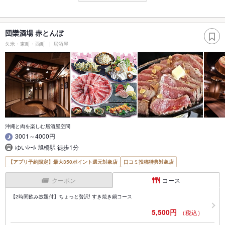
団欒酒場 赤とんぼ
久米・東町・西町
居酒屋
沖縄と肉を楽しむ居酒屋空間
3001～4000円
ゆいﾚｰﾙ 旭橋駅 徒歩1分
【アプリ予約限定】最大350ポイント還元対象店
口コミ投稿特典対象店
クーポン
コース
【2時間飲み放題付】ちょっと贅沢! すき焼き鍋コース
5,500円
（税込）