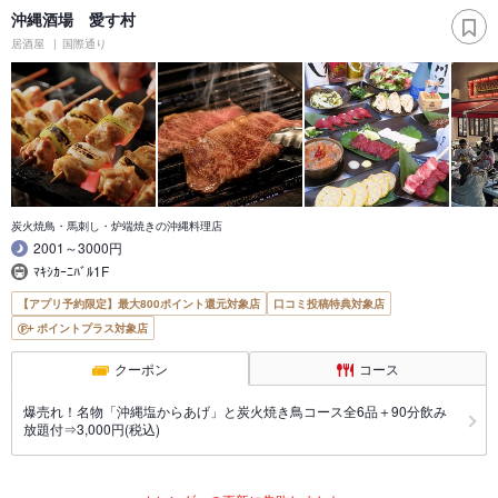
沖縄酒場 愛す村
居酒屋
国際通り
炭火焼鳥・馬刺し・炉端焼きの沖縄料理店
2001～3000円
ﾏｷｼｶｰﾆﾊﾞﾙ1F
【アプリ予約限定】最大800ポイント還元対象店
口コミ投稿特典対象店
ポイントプラス対象店
クーポン
コース
爆売れ！名物「沖縄塩からあげ」と炭火焼き鳥コース全6品＋90分飲み
放題付⇒3,000円(税込)