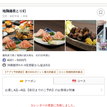
地鶏備長とり幻
安里・栄町市場
和食
備長炭で焼く地鶏の炭火焼を、幻の日本酒と
4001～5000円
沖縄都市ﾓﾉﾚｰﾙ安里駅から徒歩5分
【アプリ予約限定】最大800ポイント還元対象店
口コミ投稿特典対象店
クーポン
コース
お通し4品→8品 【前日までのご予約】のお客様が対象
カレンダーの更新に失敗しました。