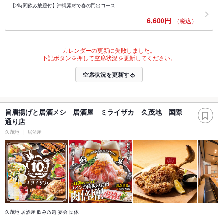
【2時間飲み放題付】沖縄素材で春の門出コース
6,600円
（税込）
カレンダーの更新に失敗しました。
下記ボタンを押して空席状況を更新してください。
空席状況を更新する
旨唐揚げと居酒メシ 居酒屋 ミライザカ 久茂地 国際
通り店
久茂地
居酒屋
久茂地 居酒屋 飲み放題 宴会 団体