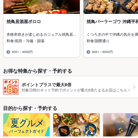
焼鳥居酒屋ポロロ
焼鳥パーラーゴウ 沖縄平
本格串焼きが楽しめるカジュアル焼鳥居…
くつろぎの中で沖縄の気分を
和食/長田・与儀・国場
和食/国際通り
3001～4000円
3001～4000円
お得な特集から探す・予約する
ポイントプラスで最大8倍
対象日時のネット予約でポイントが最大8倍たまるお店はこちら！
目的から探す・予約する