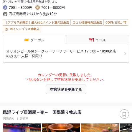
落ち着いた空間で沖縄県産食材を楽しむ。
7001～8000円
7001～8000円
石垣島離島ﾀｰﾐﾅﾙから徒歩10分
【アプリ予約限定】最大800ポイント還元対象店
口コミ投稿特典対象店
COIN+支払い可
ポイントプラス対象店
クーポン
コース
オリオンビールorシークヮーサーサワーサービス 17：00～18:00来店
のみ お一人様一杯限り
カレンダーの更新に失敗しました。
下記ボタンを押して空席状況を更新してください。
空席状況を更新する
民謡ライブ居酒屋～奏～ 国際通り牧志店
国際通り
居酒屋