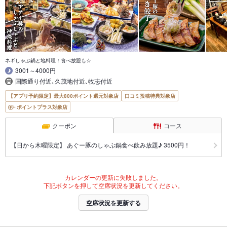
ネギしゃぶ鍋と地料理！食べ放題も☆
3001～4000円
国際通り付近､久茂地付近､牧志付近
【アプリ予約限定】最大800ポイント還元対象店
口コミ投稿特典対象店
ポイントプラス対象店
クーポン
コース
【日から木曜限定】 あぐー豚のしゃぶ鍋食べ飲み放題♪ 3500円！
カレンダーの更新に失敗しました。
下記ボタンを押して空席状況を更新してください。
空席状況を更新する