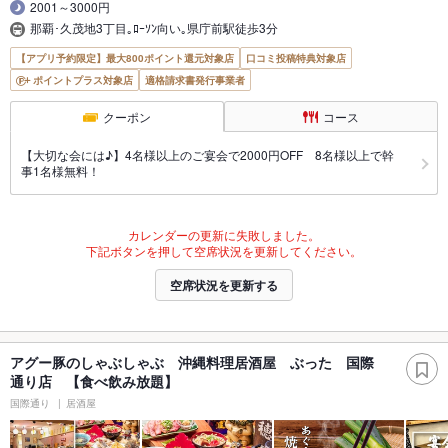
2001～3000円
那覇･久茂地3丁目｡ﾛｰｿﾝ向い｡県庁前駅徒歩3分
【アプリ予約限定】最大800ポイント還元対象店
口コミ投稿特典対象店
ポイントプラス対象店
適格請求書発行事業者
クーポン
コース
【大切な会には♪】4名様以上のご宴会で2000円OFF 8名様以上で幹
事1名様無料！
カレンダーの更新に失敗しました。
下記ボタンを押して空席状況を更新してください。
空席状況を更新する
アグー豚のしゃぶしゃぶ 沖縄料理居酒屋 ぶった 国際
通り店 【食べ飲み放題】
国際通り
居酒屋