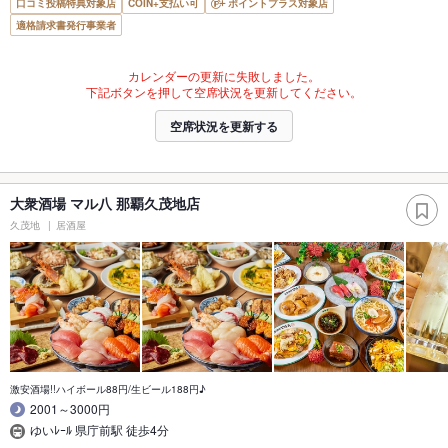
口コミ投稿特典対象店
COIN+支払い可
ポイントプラス対象店
適格請求書発行事業者
カレンダーの更新に失敗しました。
下記ボタンを押して空席状況を更新してください。
空席状況を更新する
大衆酒場 マル八 那覇久茂地店
久茂地
居酒屋
激安酒場!!ハイボール88円/生ビール188円♪
2001～3000円
ゆいﾚｰﾙ 県庁前駅 徒歩4分