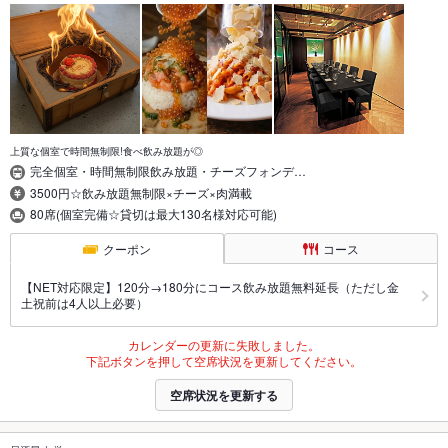
上質な個室で時間無制限!食べ飲み放題が◎
完全個室・時間無制限飲み放題・チーズフォンデ…
3500円☆飲み放題無制限×チーズ×肉満載
80席(個室完備☆貸切は最大130名様対応可能)
クーポン
コース
【NET対応限定】120分→180分にコース飲み放題無料延長（ただし金
土祝前は4人以上必要）
カレンダーの更新に失敗しました。
下記ボタンを押して空席状況を更新してください。
空席状況を更新する