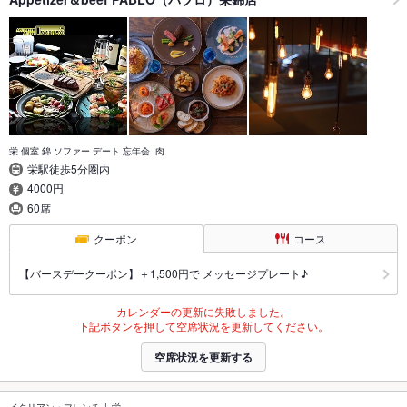
栄 個室 錦 ソファー デート 忘年会 肉
栄駅徒歩5分圏内
4000円
60席
クーポン
コース
【バースデークーポン】＋1,500円で メッセージプレート♪
カレンダーの更新に失敗しました。
下記ボタンを押して空席状況を更新してください。
空席状況を更新する
イタリアン・フレンチ
栄