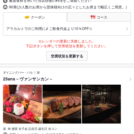
厳選食材を用いた当店自慢の料理をご堪能ください
90席(少人数のお席から団体様向けの広々としたお席まで幅広くご用意。)
クーポン
コース
アラカルトでのご利用に♪ ご飲食代金より10％OFF☆
カレンダーの更新に失敗しました。
下記ボタンを押して空席状況を更新してください。
空席状況を更新する
ダイニングバー・バル
栄
25ans－ヴァンサンカン－
栄 肉 個室 女子会 記念日 誕生日 合コン