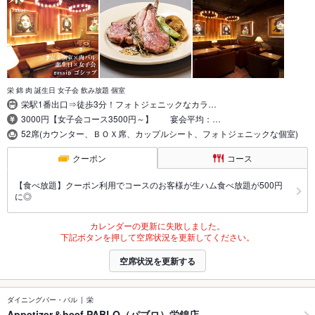
栄 錦 肉 誕生日 女子会 飲み放題 個室
栄駅1番出口⇒徒歩3分！フォトジェニックなカラ…
3000円【女子会コース3500円～】 宴会平均：…
52席(カウンター、ＢＯＸ席、カップルシート、フォトジェニックな個室)
クーポン
コース
【食べ放題】クーポン利用でコースのお客様が生ハム食べ放題が500円
に◎
カレンダーの更新に失敗しました。
下記ボタンを押して空席状況を更新してください。
空席状況を更新する
ダイニングバー・バル
栄
Appetizer＆beef PABLO（パブロ）栄錦店