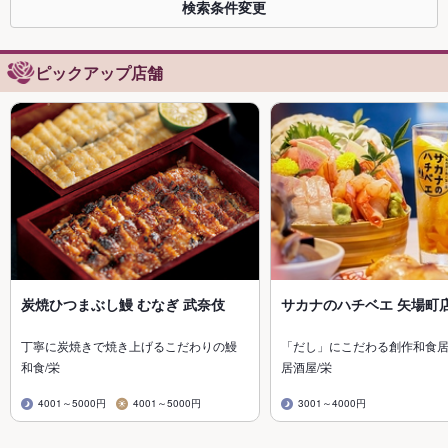
検索条件変更
ピックアップ店舗
炭焼ひつまぶし鰻 むなぎ 武奈伎
サカナのハチベエ 矢場町
丁寧に炭焼きで焼き上げるこだわりの鰻
「だし」にこだわる創作和食
和食/栄
居酒屋/栄
4001～5000円
4001～5000円
3001～4000円