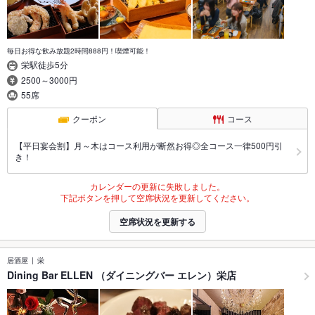
毎日お得な飲み放題2時間888円！喫煙可能！
栄駅徒歩5分
2500～3000円
55席
クーポン
コース
【平日宴会割】月～木はコース利用が断然お得◎全コース一律500円引
き！
カレンダーの更新に失敗しました。
下記ボタンを押して空席状況を更新してください。
空席状況を更新する
居酒屋
栄
Dining Bar ELLEN （ダイニングバー エレン）栄店