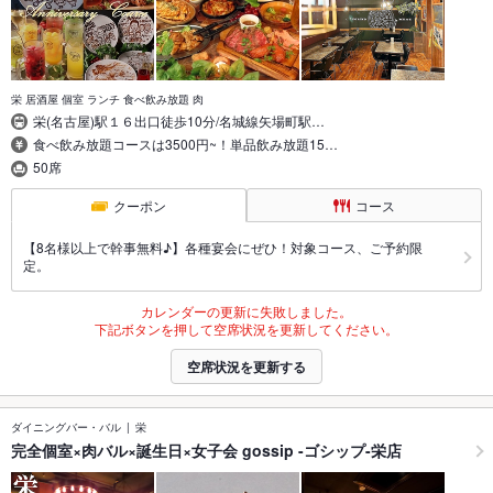
栄 居酒屋 個室 ランチ 食べ飲み放題 肉
栄(名古屋)駅１６出口徒歩10分/名城線矢場町駅…
食べ飲み放題コースは3500円~！単品飲み放題15…
50席
クーポン
コース
【8名様以上で幹事無料♪】各種宴会にぜひ！対象コース、ご予約限
定。
カレンダーの更新に失敗しました。
下記ボタンを押して空席状況を更新してください。
空席状況を更新する
ダイニングバー・バル
栄
完全個室×肉バル×誕生日×女子会 gossip -ゴシップ-栄店