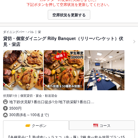
下記ボタンを押して空席状況を更新してください。
空席状況を更新する
ダイニングバー・バル
栄
貸切・個室ダイニング Rilly Banquet（リリーバンケット）伏
見・栄店
伏見駅1分｜個室貸切・宴会・歓送迎会
地下鉄伏見駅1番出口徒歩1分/地下鉄栄駅1番出口…
3500円
300席(8名～100名まで)
クーポン
コース
【各種宴会に】熟成肉シュラスコ（牛・豚）2種 食べ飲み放題プラン15