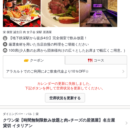
栄 個室 誕生日 肉 女子会 栄駅 居酒屋
【地下鉄栄駅から徒歩4分】完全個室で飲み放題！
厳選食材を用いた当店自慢の料理をご堪能ください
100席(少人数のお席から団体様向けの広々としたお席まで幅広くご用意。)
クーポン
コース
アラカルトでのご利用に♪ご飲食代金より10％OFF☆
カレンダーの更新に失敗しました。
下記ボタンを押して空席状況を更新してください。
空席状況を更新する
ダイニングバー・バル
栄
クワン栄【時間無制限飲み放題と肉×チーズの居酒屋】名古屋
貸切 イタリアン