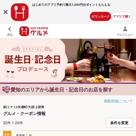
はじめてのアプリ予約で最大
1,000円分ポイントもらえる
ダウンロード
アプリで開く
戻る
マイメニュー
愛知のエリアから誕生日・記念日のお店を探す
掲載情報について
栄(ミナミ)/矢場町/大須/上前津
グルメ・クーポン情報
32件 1-20件
条件を変更
PR
居酒屋
栄