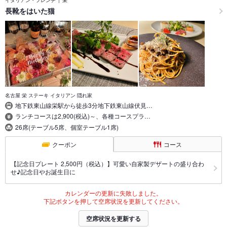
長靴をはいた猫
名古屋 栄 ステーキ イタリアン 隠れ家
地下鉄東山線栄駅から徒歩3分地下鉄東山線伏見…
ランチコースは2,900(税込)～、各種コースプラ…
26席(テーブル5席、個室テーブル1席)
クーポン
コース
【記念日プレート 2,500円（税込）】可愛い自家製デザートの盛り合わ
せ♪記念日やお誕生日に
カレンダーの更新に失敗しました。
下記ボタンを押して空席状況を更新してください。
空席状況を更新する