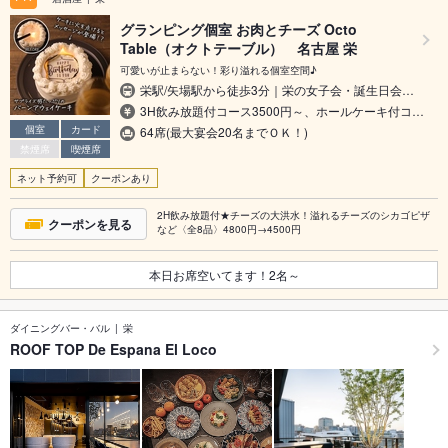
グランピング個室 お肉とチーズ Octo
Table（オクトテーブル） 名古屋 栄
可愛いが止まらない！彩り溢れる個室空間♪
栄駅/矢場駅から徒歩3分｜栄の女子会・誕生日会…
3H飲み放題付コース3500円～、ホールケーキ付コ…
個室
カード
64席(最大宴会20名までＯＫ！)
禁煙席
喫煙席
ネット予約可
クーポンあり
2H飲み放題付★チーズの大洪水！溢れるチーズのシカゴピザ
クーポンを見る
など〈全8品〉4800円→4500円
本日お席空いてます！
2
名～
ダイニングバー・バル
栄
ROOF TOP De Espana El Loco