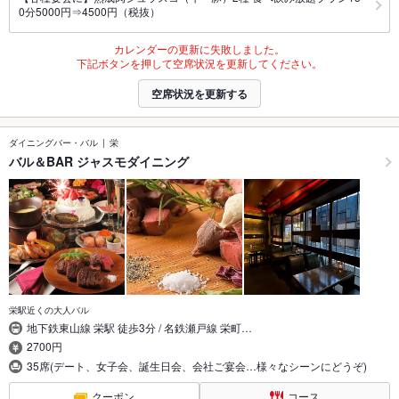
0分5000円⇒4500円（税抜）
カレンダーの更新に失敗しました。
下記ボタンを押して空席状況を更新してください。
空席状況を更新する
ダイニングバー・バル
栄
バル＆BAR ジャスモダイニング
栄駅近くの大人バル
地下鉄東山線 栄駅 徒歩3分 / 名鉄瀬戸線 栄町…
2700円
35席(デート、女子会、誕生日会、会社ご宴会…様々なシーンにどうぞ)
クーポン
コース