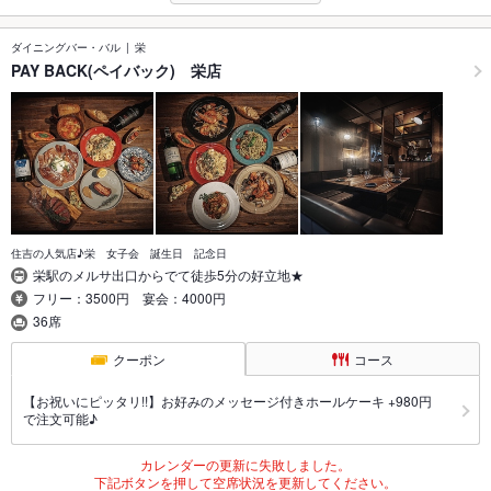
ダイニングバー・バル
栄
PAY BACK(ペイバック) 栄店
住吉の人気店♪栄 女子会 誕生日 記念日
栄駅のメルサ出口からでて徒歩5分の好立地★
フリー：3500円 宴会：4000円
36席
クーポン
コース
【お祝いにピッタリ!!】お好みのメッセージ付きホールケーキ +980円
で注文可能♪
カレンダーの更新に失敗しました。
下記ボタンを押して空席状況を更新してください。