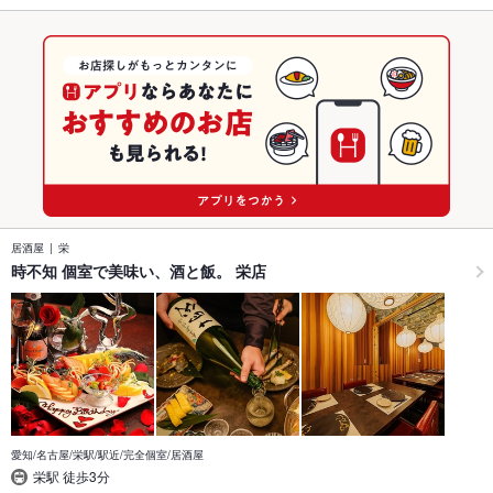
居酒屋
栄
時不知 個室で美味い、酒と飯。 栄店
愛知/名古屋/栄駅/駅近/完全個室/居酒屋
栄駅 徒歩3分