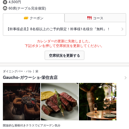
4,500円
60席(テーブル完全個室)
クーポン
コース
【幹事様必見】8名様以上のご予約限定！幹事様1名様分『無料』！
カレンダーの更新に失敗しました。
下記ボタンを押して空席状況を更新してください。
空席状況を更新する
ダイニングバー・バル
栄
Gaucho-ガウーショ-栄住吉店
開放的な屋根付きテラスでビアガーデン気分