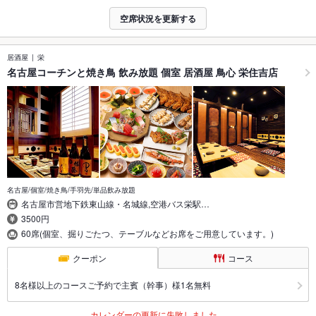
空席状況を更新する
居酒屋
栄
名古屋コーチンと焼き鳥 飲み放題 個室 居酒屋 鳥心 栄住吉店
名古屋/個室/焼き鳥/手羽先/単品飲み放題
名古屋市営地下鉄東山線・名城線,空港バス栄駅…
3500円
60席(個室、掘りごたつ、テーブルなどお席をご用意しています。)
クーポン
コース
8名様以上のコースご予約で主賓（幹事）様1名無料
カレンダーの更新に失敗しました。