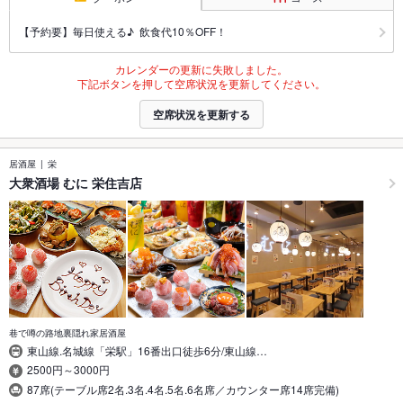
【予約要】毎日使える♪ 飲食代10％OFF！
カレンダーの更新に失敗しました。
下記ボタンを押して空席状況を更新してください。
空席状況を更新する
居酒屋
栄
大衆酒場 むに 栄住吉店
巷で噂の路地裏隠れ家居酒屋
東山線.名城線「栄駅」16番出口徒歩6分/東山線…
2500円～3000円
87席(テーブル席2名.3名.4名.5名.6名席／カウンター席14席完備)