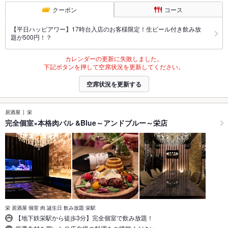
クーポン
コース
【平日ハッピアワー】17時台入店のお客様限定！生ビール付き飲み放
題が500円！？
カレンダーの更新に失敗しました。
下記ボタンを押して空席状況を更新してください。
空席状況を更新する
居酒屋
栄
完全個室×本格肉バル &Blue～アンドブルー～栄店
栄 居酒屋 個室 肉 誕生日 飲み放題 栄駅
【地下鉄栄駅から徒歩3分】完全個室で飲み放題！