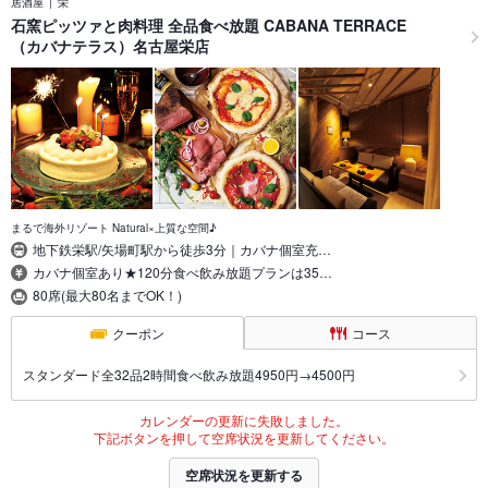
居酒屋
栄
石窯ピッツァと肉料理 全品食べ放題 CABANA TERRACE
（カバナテラス）名古屋栄店
まるで海外リゾート Natural×上質な空間♪
地下鉄栄駅/矢場町駅から徒歩3分｜カバナ個室充…
カバナ個室あり★120分食べ飲み放題プランは35…
80席(最大80名までOK！)
クーポン
コース
スタンダード全32品2時間食べ飲み放題4950円→4500円
カレンダーの更新に失敗しました。
下記ボタンを押して空席状況を更新してください。
空席状況を更新する