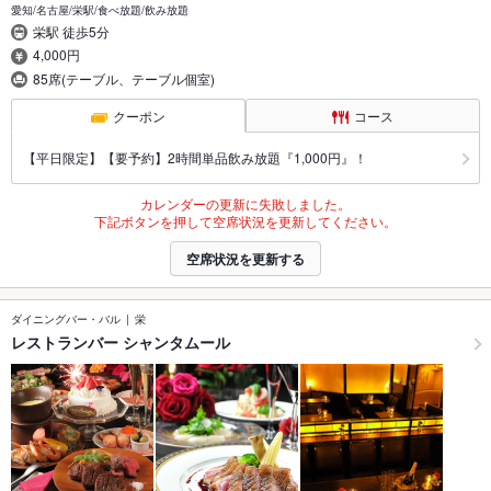
愛知/名古屋/栄駅/食べ放題/飲み放題
栄駅 徒歩5分
4,000円
85席(テーブル、テーブル個室)
クーポン
コース
【平日限定】【要予約】2時間単品飲み放題『1,000円』！
カレンダーの更新に失敗しました。
下記ボタンを押して空席状況を更新してください。
空席状況を更新する
ダイニングバー・バル
栄
レストランバー シャンタムール