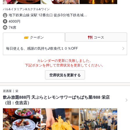
バル&イタリアン&カクテル&ワイン
地下鉄東山線 栄駅 12番出口 徒歩3分地下鉄名城…
4000円
74席
クーポン
コース
毎日使える、感謝の気持ち♪飲食代１０％OFF
カレンダーの更新に失敗しました。
下記ボタンを押して空席状況を更新してください。
空席状況を更新する
居酒屋
栄
飲み放題888円 天ぷらとレモンサワーぱちぱち屋/888 栄店
（旧：住吉店）