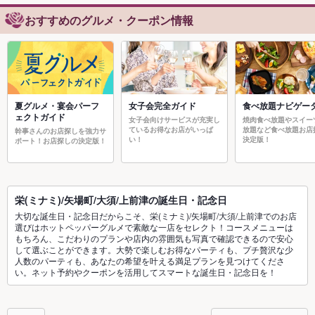
おすすめのグルメ・クーポン情報
夏グルメ・宴会パーフ
女子会完全ガイド
食べ放題ナビゲー
ェクトガイド
女子会向けサービスが充実し
焼肉食べ放題やスイー
ているお得なお店がいっぱ
放題など食べ放題お店
幹事さんのお店探しを強力サ
い！
決定版！
ポート！お店探しの決定版！
栄(ミナミ)/矢場町/大須/上前津の誕生日・記念日
大切な誕生日・記念日だからこそ、栄(ミナミ)/矢場町/大須/上前津でのお店
選びはホットペッパーグルメで素敵な一店をセレクト！コースメニューは
もちろん、こだわりのプランや店内の雰囲気も写真で確認できるので安心
して選ぶことができます。大勢で楽しむお得なパーティも、プチ贅沢な少
人数のパーティも、あなたの希望を叶える満足プランを見つけてくださ
い。ネット予約やクーポンを活用してスマートな誕生日・記念日を！