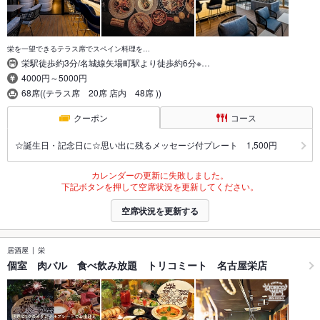
栄を一望できるテラス席でスペイン料理を…
栄駅徒歩約3分/名城線矢場町駅より徒歩約6分※…
4000円～5000円
68席((テラス席 20席 店内 48席 ))
クーポン
コース
☆誕生日・記念日に☆思い出に残るメッセージ付プレート 1,500円
カレンダーの更新に失敗しました。
下記ボタンを押して空席状況を更新してください。
空席状況を更新する
居酒屋
栄
個室 肉バル 食べ飲み放題 トリコミート 名古屋栄店