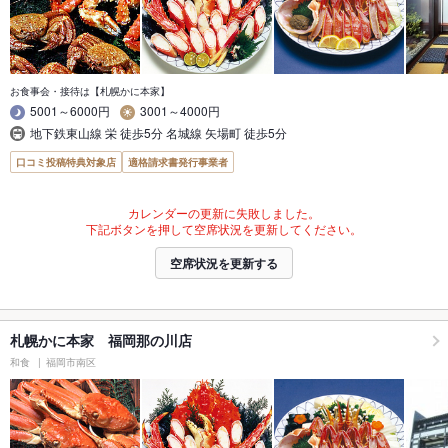
お食事会・接待は【札幌かに本家】
5001～6000円
3001～4000円
地下鉄東山線 栄 徒歩5分 名城線 矢場町 徒歩5分
口コミ投稿特典対象店
適格請求書発行事業者
カレンダーの更新に失敗しました。
下記ボタンを押して空席状況を更新してください。
空席状況を更新する
札幌かに本家 福岡那の川店
和食
福岡市南区