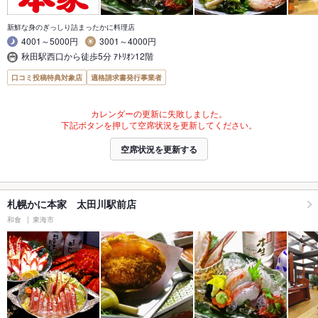
新鮮な身のぎっしり詰まったかに料理店
4001～5000円
3001～4000円
秋田駅西口から徒歩5分 ｱﾄﾘｵﾝ12階
口コミ投稿特典対象店
適格請求書発行事業者
カレンダーの更新に失敗しました。
下記ボタンを押して空席状況を更新してください。
空席状況を更新する
札幌かに本家 太田川駅前店
和食
東海市