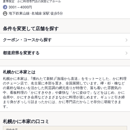
夏季限定 かに料理専門店の洞窟ビアホール
3001～4000円
地下鉄東山線･名城線 栄駅 徒歩5分
条件を変更して店舗を探す
クーポン・コースから探す
都道府県を変更する
札幌かに本家とは
札幌かに本家は、｢獲れたて新鮮｣｢漁場から直送」をモットーとした、かに料理
のチェーン店で、名古屋に本部を置き、全国展開しています。欅・杉・檜など
の素朴な味わいを活かした民芸調の網元造りが特徴で、落ち着いた雰囲気の
中、看板料理の「かにすきやき」や豪快な「かに姿ゆで」などをはじめ、かに
会席や、かにすき会席などさまざまなかに料理が楽しめます。ギュッと引き締
まり身がぎっしり詰まったかには、かに専門店だからこそ存分に堪能できま
す。
札幌かに本家の口コミ
栄中央店