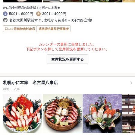
かに和食料理店の決定版！札幌かに本家★
5001～6000円
3001～4000円
名鉄太田川駅前すぐ｡改札から徒歩2～3分の好立地!
口コミ投稿特典対象店
適格請求書発行事業者
カレンダーの更新に失敗しました。
下記ボタンを押して空席状況を更新してください。
空席状況を更新する
札幌かに本家 名古屋八事店
和食
八事