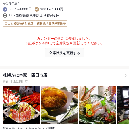
かに専門店♪
5001～6000円
3001～4000円
地下鉄鶴舞線八事駅より徒歩2分
口コミ投稿特典対象店
適格請求書発行事業者
カレンダーの更新に失敗しました。
下記ボタンを押して空席状況を更新してください。
空席状況を更新する
札幌かに本家 四日市店
和食
近鉄四日市
新鮮な身のぎっしり詰まったかに料理店