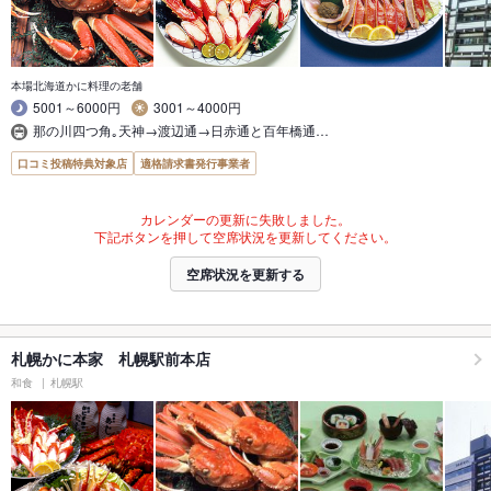
本場北海道かに料理の老舗
5001～6000円
3001～4000円
那の川四つ角｡天神→渡辺通→日赤通と百年橋通…
口コミ投稿特典対象店
適格請求書発行事業者
カレンダーの更新に失敗しました。
下記ボタンを押して空席状況を更新してください。
空席状況を更新する
札幌かに本家 札幌駅前本店
和食
札幌駅