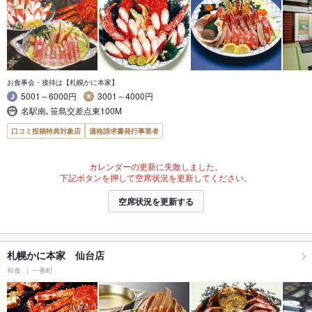
お食事会・接待は【札幌かに本家】
5001～6000円
3001～4000円
名駅南､笹島交差点東100M
口コミ投稿特典対象店
適格請求書発行事業者
カレンダーの更新に失敗しました。
下記ボタンを押して空席状況を更新してください。
空席状況を更新する
札幌かに本家 仙台店
和食
一番町