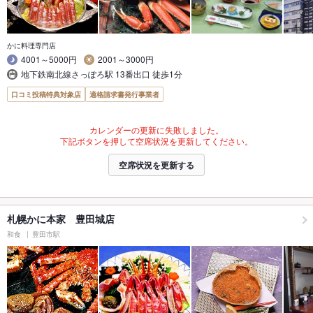
かに料理専門店
4001～5000円
2001～3000円
地下鉄南北線さっぽろ駅 13番出口 徒歩1分
口コミ投稿特典対象店
適格請求書発行事業者
カレンダーの更新に失敗しました。
下記ボタンを押して空席状況を更新してください。
空席状況を更新する
札幌かに本家 豊田城店
和食
豊田市駅