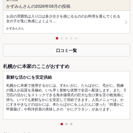
かずみんさんの2026年08月の投稿
お店の雰囲気は入り口は多少古さを感じるもののお料理を運んでくれる
女の子が兎に角感じよくより…
かずみんさん
口コミ一覧
札幌かに本家のここがおすすめ
新鮮な活かにを安定供給
札幌かに本家で使用するかには、ずわいがに、たらばがに、毛がに。熟練
の職人が品質を見極め、いち早く新鮮な状態で全店へ配送します。また、3
万匹の活かにをストックできる海水循環式の巨大な生け簀を苫小牧漁港に
持ち、いつでも新鮮なかにを安定して供給できます。人気メニューは、か
にすきやきなどのほかには、本たらばがにをふんだんに使った「特選かに
甲羅揚げ」や和洋折衷の美味しさの「かにグラタン」があります。