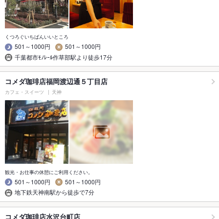
くつろぐいちばんいいところ
501～1000円
501～1000円
千葉都市ﾓﾉﾚｰﾙ作草部駅より徒歩17分
コメダ珈琲店福岡渡辺通５丁目店
カフェ・スイーツ
天神
観光・お仕事の休憩にご利用ください。
501～1000円
501～1000円
地下鉄天神南駅から徒歩で7分
コメダ珈琲店水沢台町店