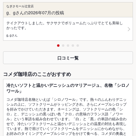
なぎさモール辻堂店
g、gさんの2026年07月の投稿
テイクアウトしました。サクサクでボリュームたっぷりでとても美味し
かったです。
g､gさん
口コミ一覧
コメダ珈琲店のここがおすすめ
冷たいソフトと温かいデニッシュのマリアージュ、名物「シロノ
ワール」
コメダ珈琲店名物といえば「シロノワール」です。熱々のふんわりデニッ
シュの上に、ソフトクリームがトッピングされ、さらにメープルシロップ
を好みでかけていただきます。ネーミングは、ソフトクリームの色「シ
ロ」と、デニッシュの黒っぽい色「クロ」の意味のフランス語「ノワー
ル」という単語を組み合わせています。「白」と「黒」の単語の組み合わ
せで、冷たいソフトクリームと温かいデニッシュとの温度の対比も表現し
ています。熱で溶けていくソフトクリームをデニッシュにからめながら、
お好みのタイミングでメープルシロップをかけて食べる、コメダの奥義と