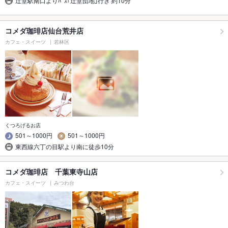
辻堂駅南口よりﾊﾞｽ｢辻堂団地｣行き 約10分
コメダ珈琲店仙台荒井店
カフェ・スイーツ
若林区
くつろげるお店
501～1000円
501～1000円
東西線六丁の目駅より南に徒歩10分
コメダ珈琲店 千葉東寺山店
カフェ・スイーツ
みつわ台