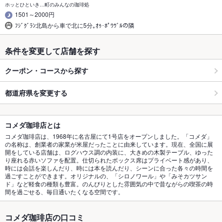
ホッとひといき…町のみんなの珈琲処
1501～2000円
ﾌｼﾞｸﾞﾗﾝ北島から車で北に5分｡ｵｩ･ﾎﾟﾜｳﾞﾙの隣
条件を変更して店舗を探す
クーポン・コースから探す
都道府県を変更する
コメダ珈琲店とは
コメダ珈琲店は、1968年に名古屋にて1号店をオープンしました。「コメダ」
の名称は、創業者の家業が米屋だったことに由来しています。現在、全国に展
開をしている店舗は、ログハウス調の内装に、大きめの木製テーブル、ゆった
り座れる赤いソファを配置。仕切られたボックス席はプライベート感があり、
時には会話を楽しんだり、時には本を読んだり、シーンに合った各々の時間を
過ごすことができます。オリジナルの、「シロノワール」や「みそカツサン
ド」など軽食の種類も豊富。のんびりとした雰囲気の中で昔ながらの喫茶の時
間を過ごせる、毎日通いたくなる空間です。
コメダ珈琲店の口コミ