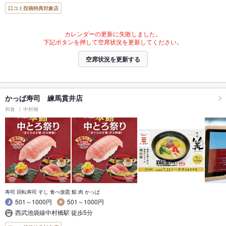
口コミ投稿特典対象店
カレンダーの更新に失敗しました。
下記ボタンを押して空席状況を更新してください。
空席状況を更新する
かっぱ寿司 練馬貫井店
和食
中村橋
寿司 回転寿司 すし 食べ放題 鮨 肉 かっぱ
501～1000円
501～1000円
西武池袋線中村橋駅 徒歩5分