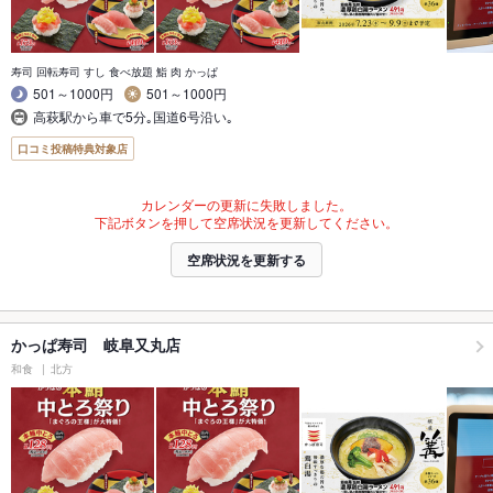
寿司 回転寿司 すし 食べ放題 鮨 肉 かっぱ
501～1000円
501～1000円
高萩駅から車で5分｡国道6号沿い｡
口コミ投稿特典対象店
カレンダーの更新に失敗しました。
下記ボタンを押して空席状況を更新してください。
空席状況を更新する
かっぱ寿司 岐阜又丸店
和食
北方