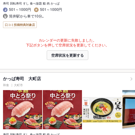
寿司 回転寿司 すし 食べ放題 鮨 肉 かっぱ
501～1000円
501～1000円
筒井駅から車で10分｡
口コミ投稿特典対象店
カレンダーの更新に失敗しました。
下記ボタンを押して空席状況を更新してください。
空席状況を更新する
かっぱ寿司 大町店
和食
大町市
寿司 回転寿司 すし 食べ放題 鮨 肉 かっぱ