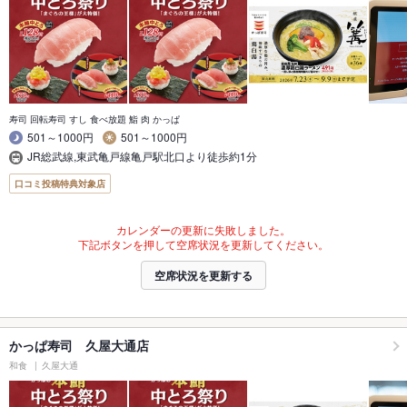
寿司 回転寿司 すし 食べ放題 鮨 肉 かっぱ
501～1000円
501～1000円
JR総武線,東武亀戸線亀戸駅北口より徒歩約1分
口コミ投稿特典対象店
カレンダーの更新に失敗しました。
下記ボタンを押して空席状況を更新してください。
空席状況を更新する
かっぱ寿司 久屋大通店
和食
久屋大通