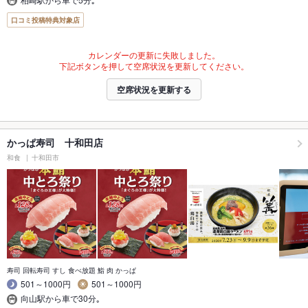
口コミ投稿特典対象店
カレンダーの更新に失敗しました。
下記ボタンを押して空席状況を更新してください。
空席状況を更新する
かっぱ寿司 十和田店
和食
十和田市
寿司 回転寿司 すし 食べ放題 鮨 肉 かっぱ
501～1000円
501～1000円
向山駅から車で30分｡