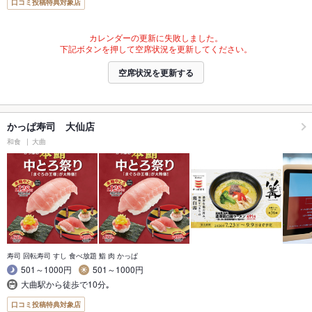
口コミ投稿特典対象店
カレンダーの更新に失敗しました。
下記ボタンを押して空席状況を更新してください。
空席状況を更新する
かっぱ寿司 大仙店
和食
大曲
寿司 回転寿司 すし 食べ放題 鮨 肉 かっぱ
501～1000円
501～1000円
大曲駅から徒歩で10分｡
口コミ投稿特典対象店