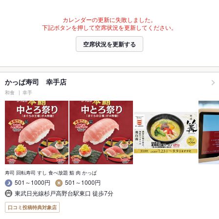
カレンダーの更新に失敗しました。
下記ボタンを押して空席状況を更新してください。
空席状況を更新する
かっぱ寿司 幸手店
和食
幸手
寿司 回転寿司 すし 食べ放題 鮨 肉 かっぱ
501～1000円
501～1000円
東武日光線杉戸高野台駅東口 徒歩7分
口コミ投稿特典対象店