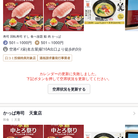
寿司 回転寿司 すし 食べ放題 鮨 肉 かっぱ
501～1000円
501～1000円
空港ﾊﾞｽ栄(名古屋)駅10A出口より徒歩約3分
口コミ投稿特典対象店
適格請求書発行事業者
カレンダーの更新に失敗しました。
下記ボタンを押して空席状況を更新してください。
空席状況を更新する
かっぱ寿司 天童店
和食
天童