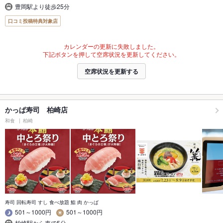
豊岡駅より徒歩25分
口コミ投稿特典対象店
カレンダーの更新に失敗しました。
下記ボタンを押して空席状況を更新してください。
空席状況を更新する
かっぱ寿司 柏崎店
和食
柏崎
寿司 回転寿司 すし 食べ放題 鮨 肉 かっぱ
501～1000円
501～1000円
柏崎駅から車で5分｡