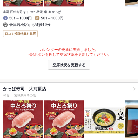
寿司 回転寿司 すし 食べ放題 鮨 肉 かっぱ
501～1000円
501～1000円
会津若松駅から徒歩19分
口コミ投稿特典対象店
カレンダーの更新に失敗しました。
下記ボタンを押して空席状況を更新してください。
空席状況を更新する
かっぱ寿司 大河原店
和食
宮城県内その他