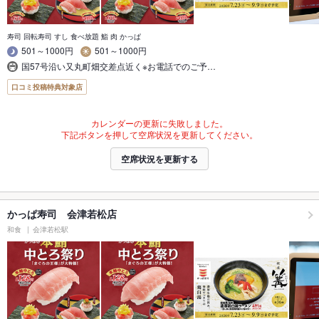
寿司 回転寿司 すし 食べ放題 鮨 肉 かっぱ
501～1000円
501～1000円
国57号沿い又丸町畑交差点近く※お電話でのご予…
口コミ投稿特典対象店
カレンダーの更新に失敗しました。
下記ボタンを押して空席状況を更新してください。
空席状況を更新する
かっぱ寿司 会津若松店
和食
会津若松駅