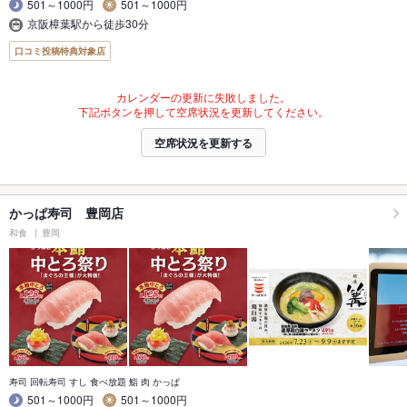
501～1000円
501～1000円
京阪樟葉駅から徒歩30分
口コミ投稿特典対象店
カレンダーの更新に失敗しました。
下記ボタンを押して空席状況を更新してください。
空席状況を更新する
かっぱ寿司 豊岡店
和食
豊岡
寿司 回転寿司 すし 食べ放題 鮨 肉 かっぱ
501～1000円
501～1000円