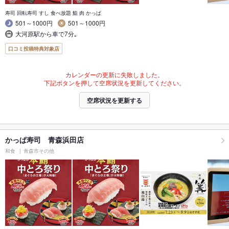
寿司 回転寿司 すし 食べ放題 鮨 肉 かっぱ
501～1000円
501～1000円
大河原駅から車で7分｡
口コミ投稿特典対象店
カレンダーの更新に失敗しました。
下記ボタンを押して空席状況を更新してください。
空席状況を更新する
かっぱ寿司 青森浜田店
和食
青森市その他