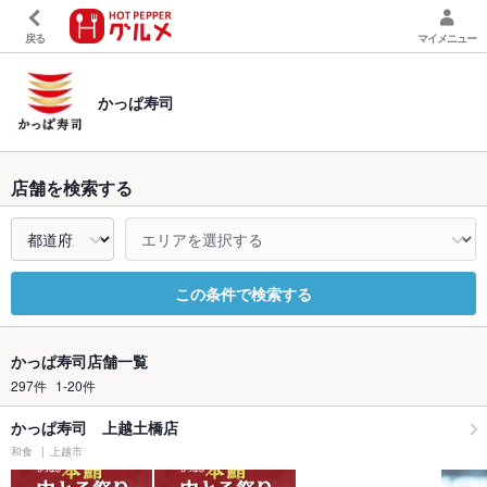
戻る
マイメニュー
かっぱ寿司
店舗を検索する
この条件で検索する
かっぱ寿司店舗一覧
297件
1-20件
かっぱ寿司 上越土橋店
和食
上越市