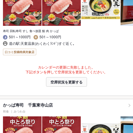
寿司 回転寿司 すし 食べ放題 鮨 肉 かっぱ
501～1000円
501～1000円
道の駅:天童温泉(わくわくﾗﾝﾄﾞ)すぐ近く｡
口コミ投稿特典対象店
カレンダーの更新に失敗しました。
下記ボタンを押して空席状況を更新してください。
空席状況を更新する
かっぱ寿司 千葉東寺山店
和食
みつわ台