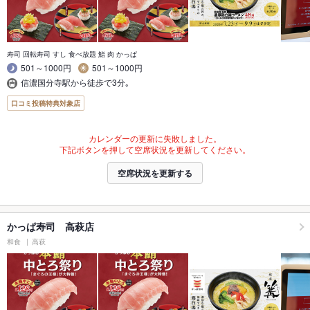
寿司 回転寿司 すし 食べ放題 鮨 肉 かっぱ
501～1000円
501～1000円
信濃国分寺駅から徒歩で3分｡
口コミ投稿特典対象店
カレンダーの更新に失敗しました。
下記ボタンを押して空席状況を更新してください。
空席状況を更新する
かっぱ寿司 高萩店
和食
高萩