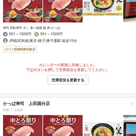
寿司 回転寿司 すし 食べ放題 鮨 肉 かっぱ
501～1000円
501～1000円
JR総武本線(東京-銚子)東千葉駅 徒歩15分
口コミ投稿特典対象店
カレンダーの更新に失敗しました。
下記ボタンを押して空席状況を更新してください。
空席状況を更新する
かっぱ寿司 上田国分店
和食
上田市