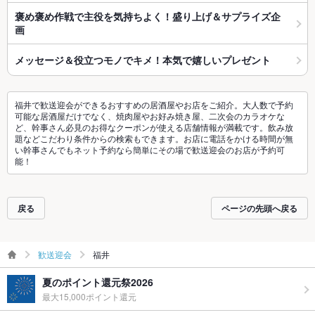
褒め褒め作戦で主役を気持ちよく！盛り上げ＆サプライズ企
画
メッセージ＆役立つモノでキメ！本気で嬉しいプレゼント
福井で歓送迎会ができるおすすめの居酒屋やお店をご紹介。大人数で予約
可能な居酒屋だけでなく、焼肉屋やお好み焼き屋、二次会のカラオケな
ど、幹事さん必見のお得なクーポンが使える店舗情報が満載です。飲み放
題などこだわり条件からの検索もできます。お店に電話をかける時間が無
い幹事さんでもネット予約なら簡単にその場で歓送迎会のお店が予約可
能！
戻る
ページの先頭へ戻る
歓送迎会
福井
夏のポイント還元祭2026
最大15,000ポイント還元