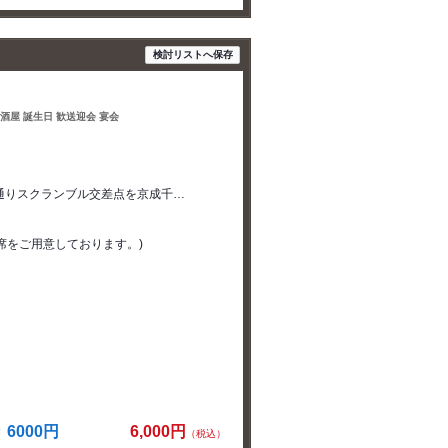
検討リストへ保存
居酒屋 誕生日 歓送迎会 宴会
パ通りスクランブル交差点を京成千…
敷席をご用意しております。)
6000円
6,000円
（税込）