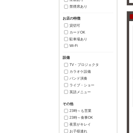
禁煙席あり
お店の特徴
貸切可
カードOK
駐車場あり
Wi-Fi
設備
TV・プロジェクタ
カラオケ設備
バンド演奏
ライブ・ショー
英語メニュー
その他
23時～も営業
23時～食事OK
夜景がキレイ
お子様連れ