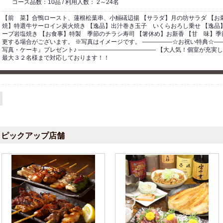
コース品数：10品 / 利用人数： 2～24名
【前 菜】合鴨ロースト、蓮根松葉串、小鰯礒辺揚 【サラダ】月の坊サラダ 【お
焼】特選牛サーロイン炭火焼き 【逸品】出汁巻き玉子 いくらおろし乗せ 【逸品
ーブ岩塩焼き 【お食事】特製 季節のチラシ寿司 【箸休め】お新香 【甘 味】季
更する場合がございます。 ※写真はイメージです。 ―――――☆お祝い特典☆―
写真・ケーキ』プレゼント♪ ――――――――――――― 【大人気！個室が充実
最大３２名様まで対応しております！！
ピックアップ店舗