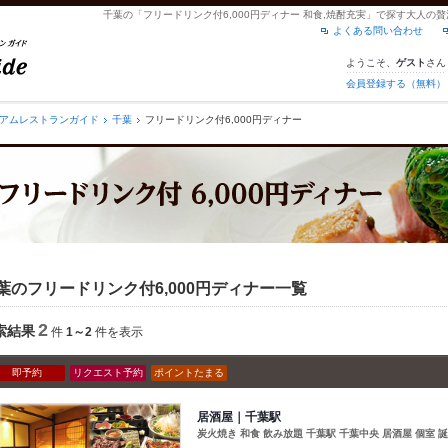
千葉の「フリードリンク付6,000円ディナー 和食,焼酎充実」で探す大人の
よくある問い合わせ
ようこそ、
さん
ゲスト
会員登録する（無料）
アムレストランガイド
千葉
フリードリンク付6,000円ディナー
葉のフリードリンク付6,000円ディナー一覧
2
索結果
件
1～2
件を表示
即予約
リクエスト予約
ポイントたまる
居酒屋｜千葉駅
炭火焼き 和食 飲み放題 千葉駅 千葉中央 居酒屋 個室 