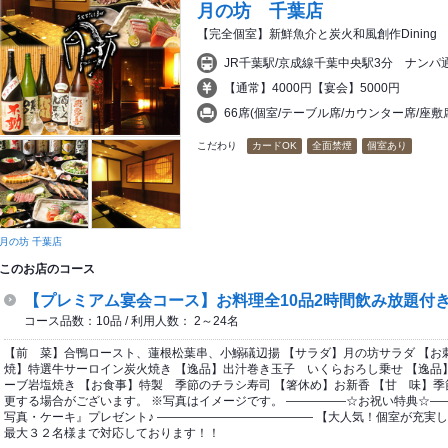
月の坊 千葉店
【完全個室】新鮮魚介と炭火和風創作Dining
JR千葉駅/京成線千葉中央駅3分 ナン
【通常】4000円【宴会】5000円
66席(個室/テーブル席/カウンター席/座
こだわり
カードOK
全面禁煙
個室あり
月の坊 千葉店
このお店のコース
【プレミアム宴会コース】お料理全10品2時間飲み放題付き 
コース品数：10品 / 利用人数： 2～24名
【前 菜】合鴨ロースト、蓮根松葉串、小鰯礒辺揚 【サラダ】月の坊サラダ 【お
焼】特選牛サーロイン炭火焼き 【逸品】出汁巻き玉子 いくらおろし乗せ 【逸品
ーブ岩塩焼き 【お食事】特製 季節のチラシ寿司 【箸休め】お新香 【甘 味】季
更する場合がございます。 ※写真はイメージです。 ―――――☆お祝い特典☆―
写真・ケーキ』プレゼント♪ ――――――――――――― 【大人気！個室が充実
最大３２名様まで対応しております！！