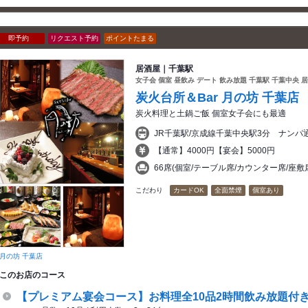
即予約
リクエスト予約
ポイントたまる
居酒屋｜千葉駅
女子会 個室 昼飲み デート 飲み放題 千葉駅 千葉中央 
炭火台所＆Bar 月の坊 千葉店
炭火料理と土鍋ご飯 個室女子会にも最適
JR千葉駅/京成線千葉中央駅3分 ナン
【通常】4000円【宴会】5000円
66席(個室/テーブル席/カウンター席/座
こだわり
カードOK
全面禁煙
個室あり
月の坊 千葉店
このお店のコース
【プレミアム宴会コース】お料理全10品2時間飲み放題付き 