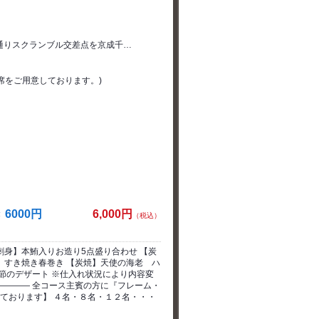
パ通りスクランブル交差点を京成千…
敷席をご用意しております。)
6000円
6,000円
（税込）
刺身】本鮪入りお造り5点盛り合わせ 【炭
】すき焼き春巻き 【炭焼】天使の海老 ハ
節のデザート ※仕入れ状況により内容変
―――― 全コース主賓の方に『フレーム・
しております】 ４名・８名・１２名・・・