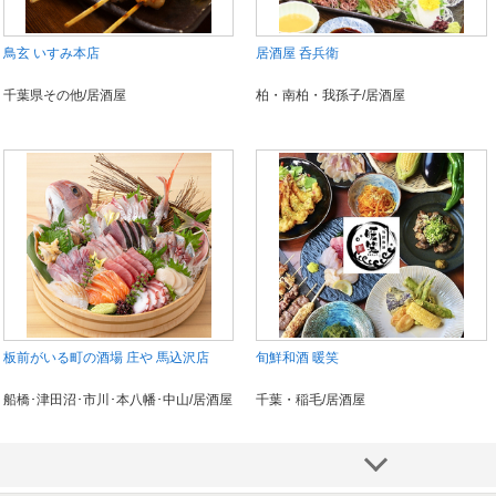
鳥玄 いすみ本店
居酒屋 呑兵衛
千葉県その他/居酒屋
柏・南柏・我孫子/居酒屋
板前がいる町の酒場 庄や 馬込沢店
旬鮮和酒 暖笑
船橋･津田沼･市川･本八幡･中山/居酒屋
千葉・稲毛/居酒屋