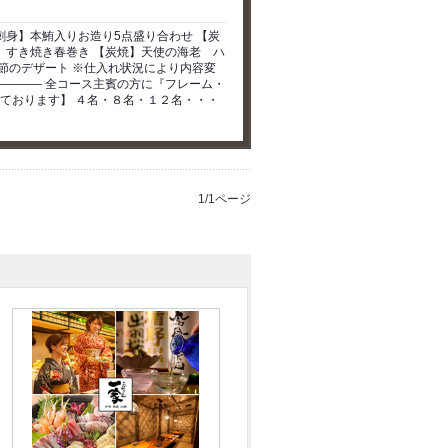
刺身】本鮪入りお造り5点盛り合わせ 【炭
】すき焼き春巻き 【炭焼】天使の海老 ハ
節のデザート ※仕入れ状況により内容変
―――― 全コース主賓の方に『フレーム・
しております】 ４名・８名・１２名・・・
1/1ページ