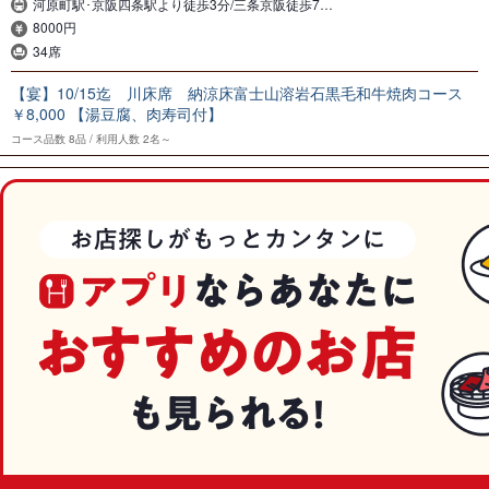
河原町駅･京阪四条駅より徒歩3分/三条京阪徒歩7…
8000円
34席
【宴】10/15迄 川床席 納涼床富士山溶岩石黒毛和牛焼肉コース
￥8,000 【湯豆腐、肉寿司付】
コース品数
8品
利用人数
2名～