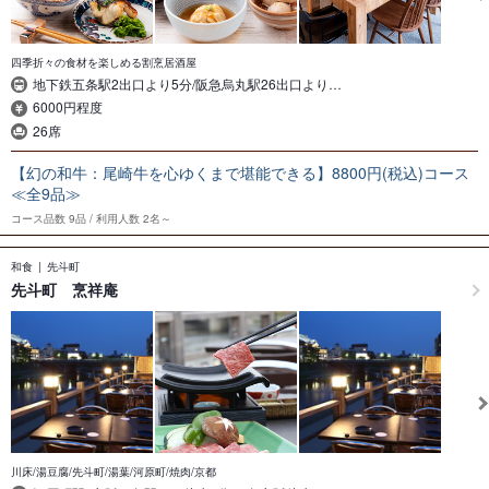
四季折々の食材を楽しめる割烹居酒屋
地下鉄五条駅2出口より5分/阪急烏丸駅26出口より…
6000円程度
26席
【幻の和牛：尾崎牛を心ゆくまで堪能できる】8800円(税込)コース
≪全9品≫
コース品数
9品
利用人数
2名～
和食
先斗町
先斗町 烹祥庵
川床/湯豆腐/先斗町/湯葉/河原町/焼肉/京都