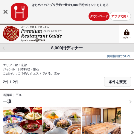
はじめてのアプリ予約で最大
1,000円分ポイントもらえる
ダウンロード
アプリで開く
8,000円ディナー
掲載情報について
エリア・駅：京都
ジャンル：日本料理・懐石
こだわり：ご予約リクエストできる、ほか
2件 1-2件
条件を変更
居酒屋
五条
一凜