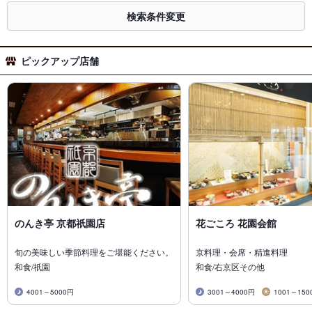
検索条件変更
ピックアップ店舗
のんき亭 京都祇園店
花ごころ 花園会館
旬の美味しい季節料理をご堪能ください。
京料理・会席・精進料理
和食/祇園
和食/右京区その他
4001～5000円
3001～4000円
1001～150