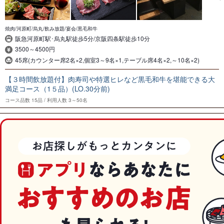
焼肉/河原町/烏丸/飲み放題/宴会/黒毛和牛
阪急河原町駅･烏丸駅徒歩5分/京阪四条駅徒歩10分
3500～4500円
45席(カウンター席2名×2,個室3～9名×1,テーブル席4名×2,～10名×2)
【３時間飲放題付】肉寿司や特選ヒレなど黒毛和牛を堪能できる大
満足コース（1５品）(LO.30分前)
コース品数
15品
利用人数
3～50名