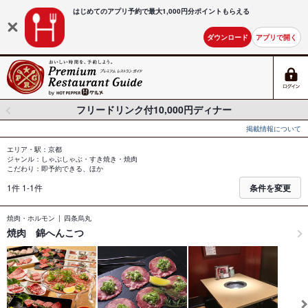
はじめてのアプリ予約で最大
1,000円分ポイントもらえる
ダウンロード
アプリで開く
フリードリンク付10,000円ディナー
掲載情報について
エリア・駅：京都
ジャンル：しゃぶしゃぶ・すき焼き・焼肉
こだわり：即予約できる、ほか
1件 1-1件
条件を変更
焼肉・ホルモン
四条烏丸
焼肉 錦へんこつ