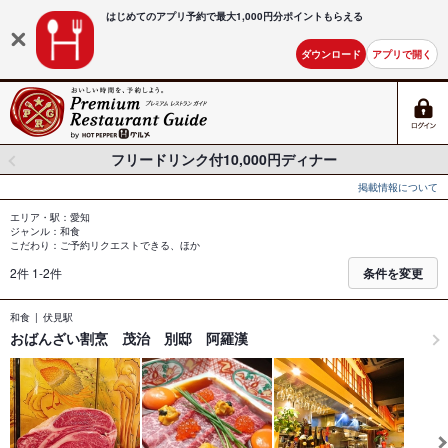
はじめてのアプリ予約で最大
1,000円分ポイントもらえる
ダウンロード
アプリで開く
フリードリンク付10,000円ディナー
掲載情報について
エリア・駅：愛知
ジャンル：和食
こだわり：ご予約リクエストできる、ほか
2件 1-2件
条件を変更
和食
伏見駅
おばんざい割烹 茂治 別邸 阿羅漢