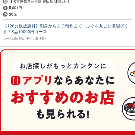
【名古屋鉄道三河線 豊田駅 徒歩5分】
5,001円～
30席
【120分飲放題付】刺身から白子雑炊まで！ふぐを丸ごと堪能尽く
す！8品10000円コース
コース品数
8品
利用人数
4名～