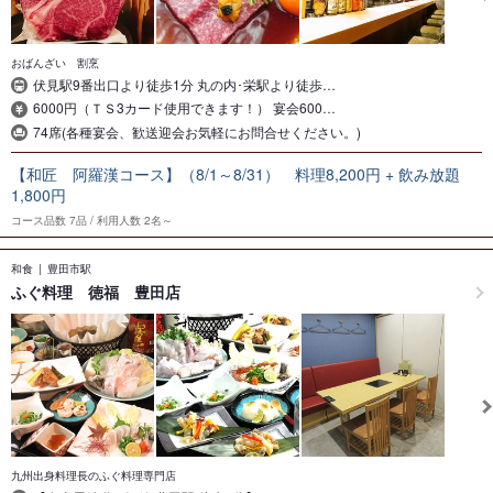
おばんざい 割烹
伏見駅9番出口より徒歩1分 丸の内･栄駅より徒歩…
6000円（ＴＳ3カード使用できます！） 宴会600…
74席(各種宴会、歓送迎会お気軽にお問合せください。)
【和匠 阿羅漢コース】（8/1～8/31） 料理8,200円 + 飲み放題
1,800円
コース品数
7品
利用人数
2名～
和食
豊田市駅
ふぐ料理 徳福 豊田店
九州出身料理長のふぐ料理専門店