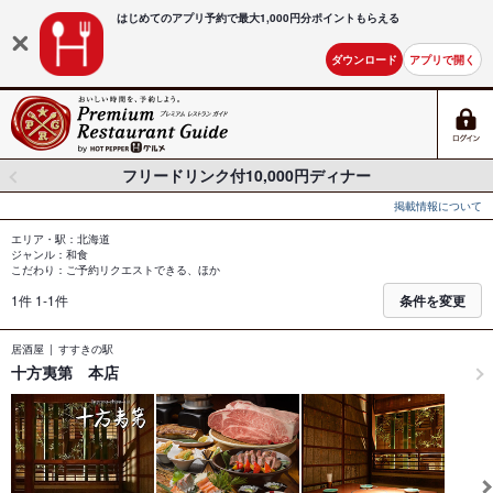
はじめてのアプリ予約で最大
1,000円分ポイントもらえる
ダウンロード
アプリで開く
フリードリンク付10,000円ディナー
掲載情報について
エリア・駅：北海道
ジャンル：和食
こだわり：ご予約リクエストできる、ほか
1件 1-1件
条件を変更
居酒屋
すすきの駅
十方夷第 本店