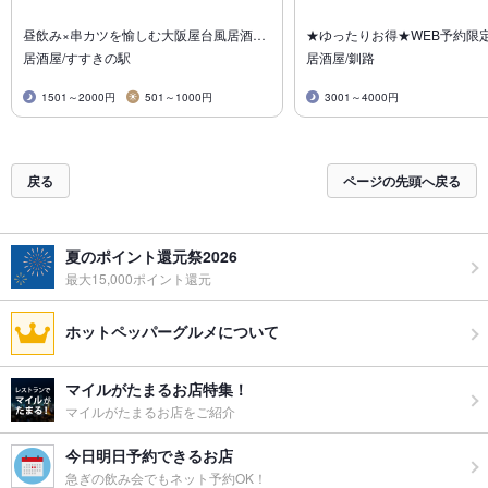
昼飲み×串カツを愉しむ大阪屋台風居酒…
★ゆったりお得★WEB予約限
居酒屋/すすきの駅
居酒屋/釧路
1501～2000円
501～1000円
3001～4000円
戻る
ページの先頭へ戻る
夏のポイント還元祭2026
最大15,000ポイント還元
ホットペッパーグルメについて
マイルがたまるお店特集！
マイルがたまるお店をご紹介
今日明日予約できるお店
急ぎの飲み会でもネット予約OK！