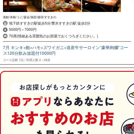
海鮮/本鮪/うに/宴会/個室/接待/すすきの
地下鉄すすきの駅徒歩5分/豊水すすきの駅 徒歩2分
5000円～7000円
70席(情緒ある雰囲気のお部屋でおくつろぎください。)
7月 キンキ×鮑×ハモ×ズワイガニ×道産牛サーロイン”豪華絢爛”コー
ス120分飲み放題付10000円
コース品数
7品
利用人数
2～28名