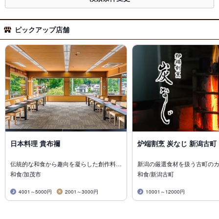
ピックアップ店舗
日本料理 貴布禰
炉端割烹 炭なじ 新潟古町
伝統的な和食から趣向を凝らした創作料…
新潟の厳選食材を扱う古町の
和食/加茂市
和食/新潟古町
4001～5000円
2001～3000円
10001～12000円