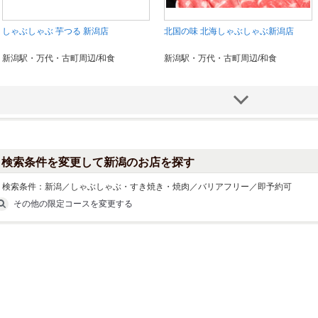
しゃぶしゃぶ 芋つる 新潟店
北国の味 北海しゃぶしゃぶ新潟店
新潟駅・万代・古町周辺/和食
新潟駅・万代・古町周辺/和食
検索条件を変更して新潟のお店を探す
検索条件：
新潟／しゃぶしゃぶ・すき焼き・焼肉／バリアフリー／即予約可
その他の限定コースを変更する
五頭の山茂登 新潟店
日本料理 貴布禰
出来島･女池･桜木･鳥屋野潟周辺/和食
佐渡・新潟県その他/和食