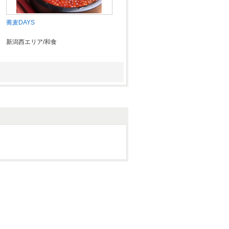
蕎麦DAYS
新潟西エリア/和食
えびす鯛 新潟駅前店
新潟駅・万代・古町周辺/和食