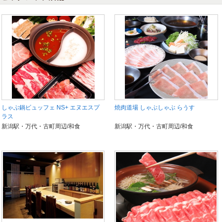
しゃぶ鍋ビュッフェ NS+ エヌエスプ
焼肉道場 しゃぶしゃぶ らうす
ラス
新潟駅・万代・古町周辺/和食
新潟駅・万代・古町周辺/和食