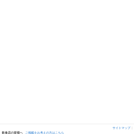
遊とり ゆとり
わっぱ飯 田舎家 いなかや
新潟駅・万代・古町周辺/和食
新潟駅・万代・古町周辺/和食
サイトマップ
飲食店の皆様へ
ご掲載をお考えの方はこちら