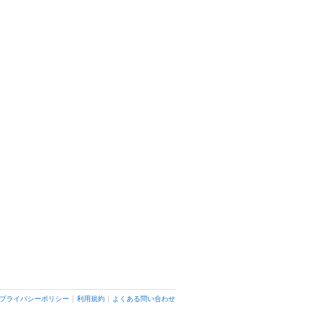
長岡小嶋屋 新潟伊勢丹7階店
新潟駅・万代・古町周辺/和食
プライバシーポリシー
利用規約
よくある問い合わせ