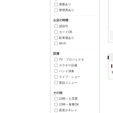
座敷あり
禁煙席あり
お店の特徴
貸切可
カードOK
駐車場あり
Wi-Fi
設備
TV・プロジェクタ
カラオケ設備
バンド演奏
ライブ・ショー
英語メニュー
その他
23時～も営業
23時～食事OK
夜景がキレイ