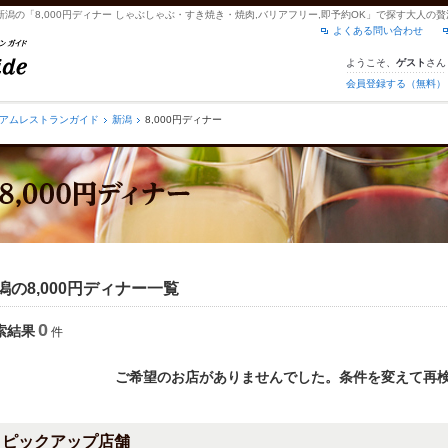
新潟の「8,000円ディナー しゃぶしゃぶ・すき焼き・焼肉,バリアフリー,即予約OK」で探す大人
よくある問い合わせ
ようこそ、
さん
ゲスト
会員登録する（無料）
アムレストランガイド
新潟
8,000円ディナー
潟の8,000円ディナー一覧
0
索結果
件
ご希望のお店がありませんでした。条件を変えて再
ピックアップ店舗