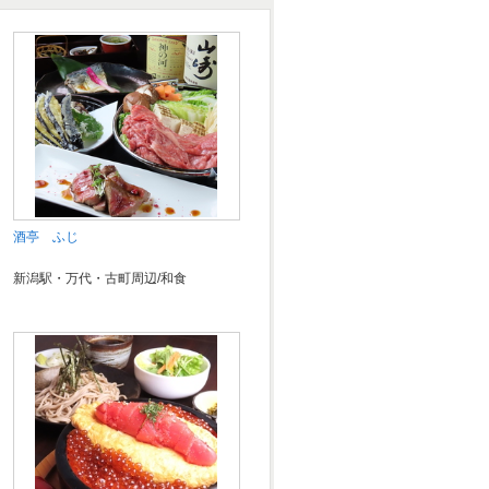
酒亭 ふじ
新潟駅・万代・古町周辺/和食