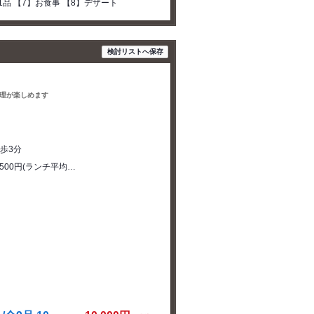
1品 【7】お食事 【8】デザート
検討リストへ保存
理が楽しめます
徒歩3分
2500円(ランチ平均…