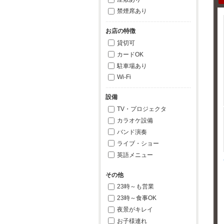
禁煙席あり
お店の特徴
貸切可
カードOK
駐車場あり
Wi-Fi
設備
TV・プロジェクタ
カラオケ設備
バンド演奏
ライブ・ショー
英語メニュー
その他
23時～も営業
23時～食事OK
夜景がキレイ
お子様連れ