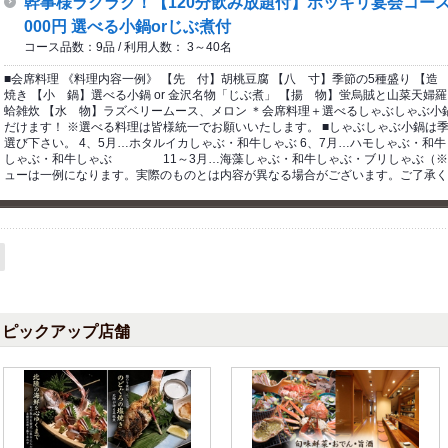
幹事様ラクラク！【120分飲み放題付】ポッキリ宴会コース/全
000円 選べる小鍋orじぶ煮付
コース品数：9品 / 利用人数： 3～40名
■会席料理 《料理内容一例》 【先 付】胡桃豆腐 【八 寸】季節の5種盛り 【造
焼き 【小 鍋】選べる小鍋 or 金沢名物「じぶ煮」 【揚 物】蛍烏賊と山菜天婦羅
蛤雑炊 【水 物】ラズベリームース、メロン ＊会席料理＋選べるしゃぶしゃぶ小鍋
だけます！ ※選べる料理は皆様統一でお願いいたします。 ■しゃぶしゃぶ小鍋は
選び下さい。 4、5月…ホタルイカしゃぶ・和牛しゃぶ 6、7月…ハモしゃぶ
しゃぶ・和牛しゃぶ 11～3月…海藻しゃぶ・和牛しゃぶ・ブリしゃぶ（※ブリ
ューは一例になります。実際のものとは内容が異なる場合がございます。ご了承く
ピックアップ店舗