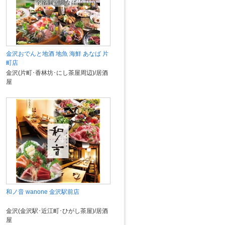
金沢おでんと地酒 地魚 海鮮 あなば 片
町店
金沢(片町･香林坊･にし茶屋周辺)/居酒
屋
和ノ音 wanone 金沢駅前店
金沢(金沢駅･近江町･ひがし茶屋)/居酒
屋