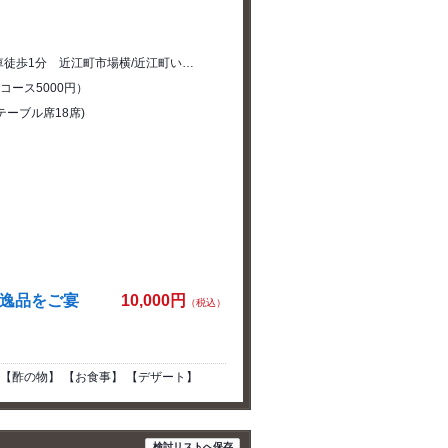
徒歩1分 近江町市場横/近江町い…
コース5000円）
テーブル席18席)
の逸品をご宴
10,000円
（税込）
 【酢の物】 【お食事】 【デザート】
検討リストへ保存