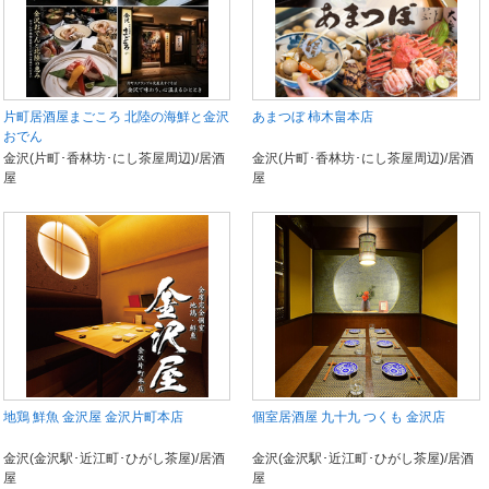
片町居酒屋まごころ 北陸の海鮮と金沢
あまつぼ 柿木畠本店
おでん
金沢(片町･香林坊･にし茶屋周辺)/居酒
金沢(片町･香林坊･にし茶屋周辺)/居酒
屋
屋
地鶏 鮮魚 金沢屋 金沢片町本店
個室居酒屋 九十九 つくも 金沢店
金沢(金沢駅･近江町･ひがし茶屋)/居酒
金沢(金沢駅･近江町･ひがし茶屋)/居酒
屋
屋