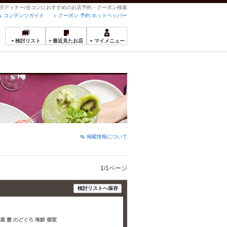
の贅沢ディナー/合コンにおすすめのお店予約・クーポン検索
コンテンツガイド
クーポン 予約 ホットペッパー
検討リスト
最近見たお店
マイメニュー
掲載情報について
1/1ページ
検討リストへ保存
屋 蟹 のどぐろ 海鮮 個室