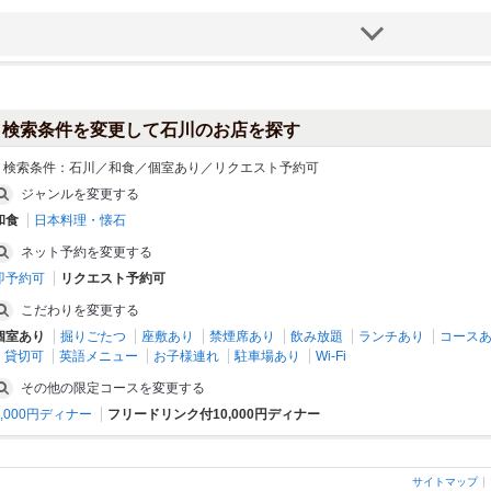
検索条件を変更して石川のお店を探す
検索条件：
石川／和食／個室あり／リクエスト予約可
ジャンルを変更する
和食
日本料理・懐石
四季彩 SHIKISAI 金沢駅前店
PaPaROKU ぱぱろく 木倉町 片町
ネット予約を変更する
金沢(金沢駅･近江町･ひがし茶屋)/居酒
金沢(片町･香林坊･にし茶屋周辺)/居酒
即予約可
リクエスト予約可
屋
屋
こだわりを変更する
個室あり
掘りごたつ
座敷あり
禁煙席あり
飲み放題
ランチあり
コース
貸切可
英語メニュー
お子様連れ
駐車場あり
Wi-Fi
その他の限定コースを変更する
8,000円ディナー
フリードリンク付10,000円ディナー
サイトマップ