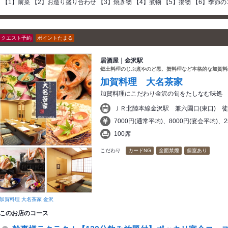
【1】前菜 【2】お造り盛り合わせ 【3】焼き物 【4】煮物 【5】揚物 【6】季節の
リクエスト予約
ポイントたまる
居酒屋｜金沢駅
郷土料理のじぶ煮やのど黒、蟹料理など本格的な加賀料
加賀料理 大名茶家
加賀料理にこだわり金沢の旬をたしなむ味処
ＪＲ北陸本線金沢駅 兼六園口(東口) 
7000円(通常平均)、8000円(宴会平均)、
100席
こだわり
カードNG
全面禁煙
個室あり
加賀料理 大名茶家 金沢
このお店のコース