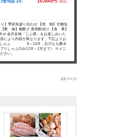
9品 10,
10,000円
（税込）
 り】季節魚盛り合わせ 【焼 物】甘鯛塩
 【酢 物】鯛酢〆 黄身酢掛け 【食 事】
 or 金沢名物「じぶ煮」をお楽しみいた
季節により内容が異なります。下記よりお
・和牛しゃぶ 8～10月…石川もち豚冷
しゃぶのみ12月～2月まで） ※メニ
ださい。
1/1ページ