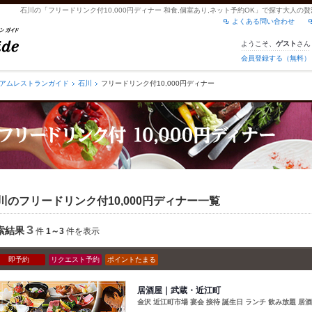
石川の「フリードリンク付10,000円ディナー 和食,個室あり,ネット予約OK」で探す大人
よくある問い合わせ
ようこそ、
さん
ゲスト
会員登録する（無料）
アムレストランガイド
石川
フリードリンク付10,000円ディナー
川のフリードリンク付10,000円ディナー一覧
3
索結果
件
1～3
件を表示
即予約
リクエスト予約
ポイントたまる
居酒屋｜武蔵・近江町
金沢 近江町市場 宴会 接待 誕生日 ランチ 飲み放題 居酒