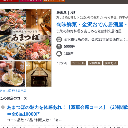
居酒屋｜片町
芳しき酒と味わうこだわりの金沢じわもん料理。四季が
旬味鮮菜・金沢おでん居酒屋・
伝統の加賀料理を楽しめる老舗割烹居酒屋
金沢市役所の裏。金沢21世紀美術館近く
5000円
180席
こだわり
カードOK
全面禁煙
個室あり
あまつぼ 柿木畠本店
このお店のコース
あまつぼの魅力を体感あれ！【豪華会席コース】（2時間
⇒全8品10000円
コース品数：8品 / 利用人数： 2名～