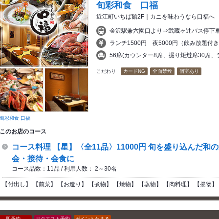
旬彩和食 口福
近江町いちば館2F｜カニを味わうなら口福へ
金沢駅兼六園口より⇒武蔵ヶ辻バス停下車
ランチ1500円 夜5000円（飲み放題付き
56席(カウンター8席、掘り炬燵席30席、
こだわり
カードNG
全面禁煙
個室あり
旬彩和食 口福
このお店のコース
コース料理 【星】〈全11品〉11000円 旬を盛り込んだ和
会・接待・会食に
コース品数：11品 / 利用人数： 2～30名
【付出し】 【前菜】 【お造り】 【煮物】 【焼物】 【蒸物】 【肉料理】 【揚物】
即予約
リクエスト予約
ポイントたまる