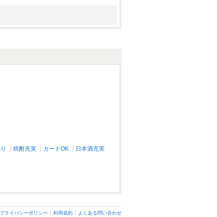
Bistro 紙屋市べゑ 片町店
金沢(片町･香林坊･にし茶屋周辺)/居酒
屋
あり
焼酎充実
カードOK
日本酒充実
プライバシーポリシー
利用規約
よくある問い合わせ