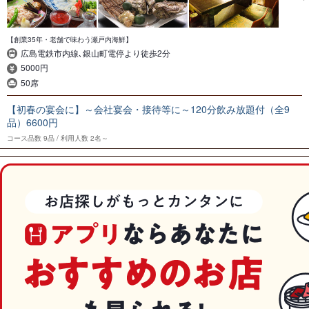
【創業35年・老舗で味わう瀬戸内海鮮】
広島電鉄市内線､銀山町電停より徒歩2分
5000円
50席
【初春の宴会に】～会社宴会・接待等に～120分飲み放題付（全9
品）6600円
コース品数
9品
利用人数
2名～