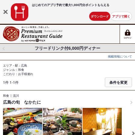
はじめてのアプリ予約で最大
1,000円分ポイントもらえる
ダウンロード
アプリで開く
フリードリンク付6,000円ディナー
掲載情報について
エリア・駅：広島
ジャンル：和食
こだわり：お子様連れ
1件 1-1件
条件を変更
和食
流川
広島の旬 なかたに