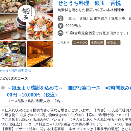
せとうち料理 銀玉 舌悦
旬素材を活かした幅広い銀玉の本格料理◆
〈銀玉 舌悦〉広電本線八丁堀駅下車、徒
6000円/人
68席(全席完全個室でお寛ぎ頂けます。)
こだわり
カードOK
全面禁煙
個室あり
せとうち料理 銀玉 舌悦
このお店のコース
～銀玉より感謝を込めて～ 雅びな宴コース ■2時間飲み放
00円→10,000円（税込）
コース品数：8品 / 利用人数： 2名～
※仕入れ状況により提供内容が異なる場合がございます。 【内容】 ◇安芸門徒お八
◇焼き物◇ ◇揚げ物◇ ◇蒸し物or炊き物◇ ◇〆物◇ 【席のご利用時間について
でご退席をお願いする場合がございます。 【その日にあなたの為に作る手作りデザー
500円(税込)】 ・コース料金に＋400円(税込)で大将の手作りデザート、＋500円
【重要】デザート追加に関する注意事項 ・本オプションは【事前予約限定】となり