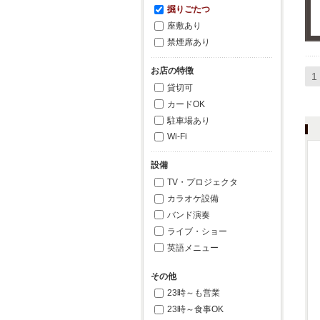
掘りごたつ
座敷あり
禁煙席あり
お店の特徴
1
貸切可
カードOK
駐車場あり
Wi-Fi
設備
TV・プロジェクタ
カラオケ設備
バンド演奏
ライブ・ショー
英語メニュー
その他
23時～も営業
23時～食事OK