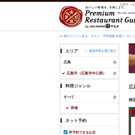
広島市（広
前のページへ戻る
グルメ・予約情報 全国
プレミ
エリア
都道府県を選び直す
広島
広島市（広島市中心部）
料理ジャンル
広
すべて
検
和食
ネット予約
即予約できるお店