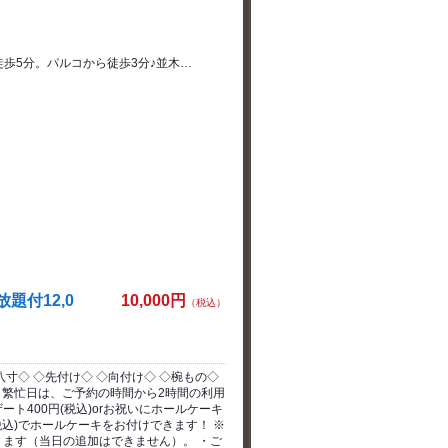
歩5分。パルコから徒歩3分♪並木…
題付12,0
10,000円
（税込）
寸◇ ◇先付け◇ ◇向付け◇ ◇椀もの◇
】 繁忙日は、ご予約の時間から2時間の利用
ト400円(税込)orお祝いにホールケーキ
(税込)でホールケーキをお付けできます！ ※
ます（当日の追加はできません）。 ・ご