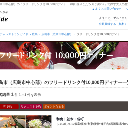
島市中心部）の「フリードリンク付10,000円ディナー 和食,掘りごたつ,即予約OK」で探す大人
よくある問い合わせ
ようこそ、
さん
ゲスト
会員登録する（無料）
アムレストランガイド
広島
広島市（広島市中心部）
フリードリンク付10,000円ディナー
島市（広島市中心部）のフリードリンク付10,000円ディナー一
1
索結果
件
1～1
件を表示
即予約
リクエスト予約
ポイントたまる
和食｜並木・袋町
しゃぶしゃぶ/個室/宴会/割烹/接待/瀬戸内/居酒屋/和食/