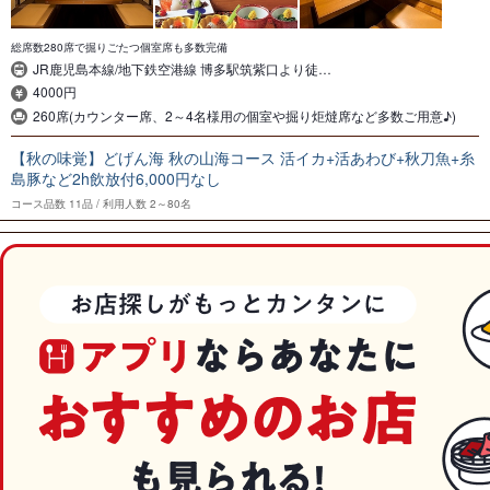
総席数280席で掘りごたつ個室席も多数完備
JR鹿児島本線/地下鉄空港線 博多駅筑紫口より徒…
4000円
260席(カウンター席、2～4名様用の個室や掘り炬燵席など多数ご用意♪)
【秋の味覚】どげん海 秋の山海コース 活イカ+活あわび+秋刀魚+糸
島豚など2h飲放付6,000円なし
コース品数
11品
利用人数
2～80名