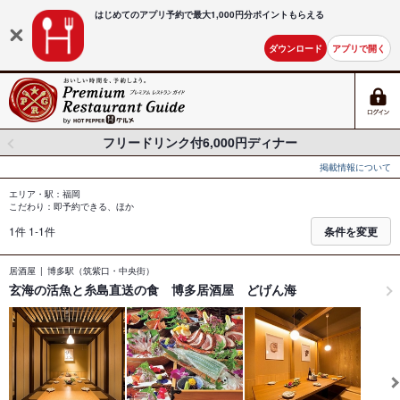
はじめてのアプリ予約で最大
1,000円分ポイントもらえる
ダウンロード
アプリで開く
フリードリンク付6,000円ディナー
掲載情報について
エリア・駅：福岡
こだわり：即予約できる、ほか
1件 1-1件
条件を変更
居酒屋
博多駅（筑紫口・中央街）
玄海の活魚と糸島直送の食 博多居酒屋 どげん海