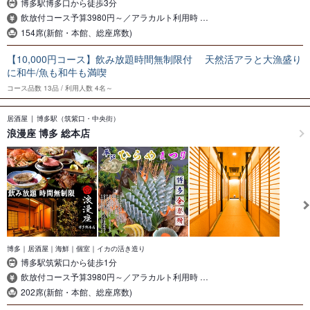
博多駅博多口から徒歩3分
飲放付コース予算3980円～／アラカルト利用時 …
154席(新館・本館、総座席数)
【10,000円コース】飲み放題時間無制限付 天然活アラと大漁盛り
に和牛/魚も和牛も満喫
コース品数
13品
利用人数
4名～
居酒屋
博多駅（筑紫口・中央街）
浪漫座 博多 総本店
博多｜居酒屋｜海鮮｜個室｜イカの活き造り
博多駅筑紫口から徒歩1分
飲放付コース予算3980円～／アラカルト利用時 …
202席(新館・本館、総座席数)