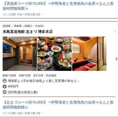
【浪漫座コース特10,000】⇒伊勢海老と玄海地魚の会席≪なんと飲
放時間無制限≫
コース品数
13品
利用人数
2名～
居酒屋
博多駅（筑紫口・中央街）
糸島直送海鮮 志まづ 博多本店
新館/136席 本館/76席 全212席・完全個室
博多駅より2分/毎日糸島より届く玄界灘の幸をど…
4000円
220席(最大収容人数)
【志まづコース特10,000】⇒伊勢海老と玄海地魚の会席≪なんと飲
放時間無制限≫
コース品数
13品
利用人数
2名～