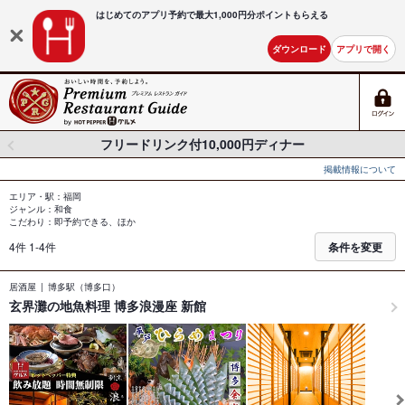
はじめてのアプリ予約で最大
1,000円分ポイントもらえる
ダウンロード
アプリで開く
フリードリンク付10,000円ディナー
掲載情報について
エリア・駅：福岡
ジャンル：和食
こだわり：即予約できる、ほか
4件 1-4件
条件を変更
居酒屋
博多駅（博多口）
玄界灘の地魚料理 博多浪漫座 新館