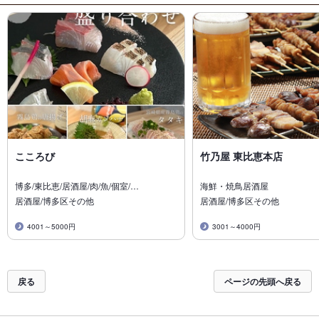
こころび
竹乃屋 東比恵本店
博多/東比恵/居酒屋/肉/魚/個室/…
海鮮・焼鳥居酒屋
居酒屋/博多区その他
居酒屋/博多区その他
4001～5000円
3001～4000円
戻る
ページの先頭へ戻る