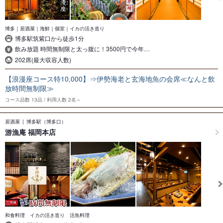
博多｜居酒屋｜海鮮｜個室｜イカの活き造り
博多駅筑紫口から徒歩1分
飲み放題 時間無制限と太っ腹に！3500円で今年…
202席(最大収容人数)
【浪漫座コース特10,000】⇒伊勢海老と玄海地魚の会席≪なんと飲
放時間無制限≫
コース品数
13品
利用人数
2名～
居酒屋
博多駅（博多口）
游漁庵 福岡本店
和食料理 イカの活き造り 活魚料理