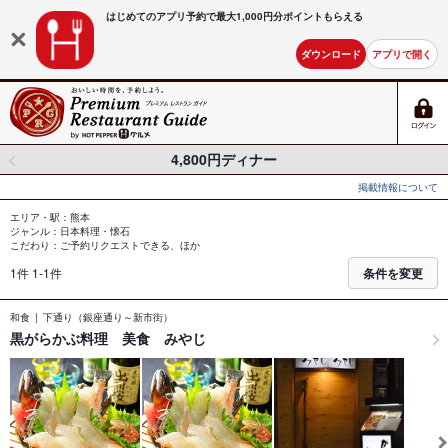
はじめてのアプリ予約で最大
1,000円分ポイントもらえる
ダウンロード
アプリで開く
4,800円ディナー
掲載情報について
エリア・駅：熊本
ジャンル：日本料理・懐石
こだわり：ご予約リクエストできる、ほか
1件 1-1件
条件を変更
和食
下通り（銀座通り～新市街）
黒がらかぶ料理 美食 みやじ