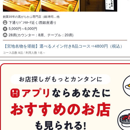
創業35年の黒がらかぶ専門店（鍋/寿司…他
下通りﾄﾞﾝｷﾎｰﾃ近く/西銀座通り
5,000円～6,000円
28席(カウンター：8席、テーブル：20席)
【宮地名物を堪能】選べるメイン付き8品コース⇒4800円（税込）
コース品数
8品
利用人数
1名～