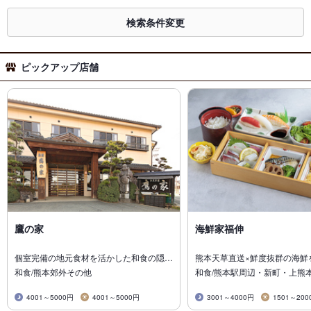
検索条件変更
ピックアップ店舗
鷹の家
海鮮家福伸
個室完備の地元食材を活かした和食の隠…
熊本天草直送×鮮度抜群の海鮮
和食/熊本郊外その他
和食/熊本駅周辺・新町・上熊
4001～5000円
4001～5000円
3001～4000円
1501～200