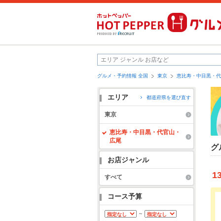
グルメ・予約情報 全国
東京
恵比寿・中目黒・代
エリア
都道府県を選び直す
東京
恵比寿・中目黒・代官山・
広尾
グ
お店ジャンル
1
すべて
コース予算
～