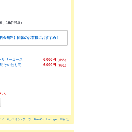
屋、16名部屋)
室料金無料】団体のお客様におすすめ！
ーサリーコース
6,000円
（税込）
照明その他も完
6,000円
（税込）
さい。
ィー×カラオケ×ダーツ PonPon Lounge 中目黒