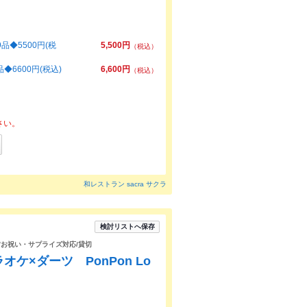
品◆5500円(税
5,500円
（税込）
6600円(税込)
6,600円
（税込）
さい。
和レストラン sacra サクラ
検討リストへ保存
題/お祝い・サプライズ対応/貸切
ケ×ダーツ PonPon Lo