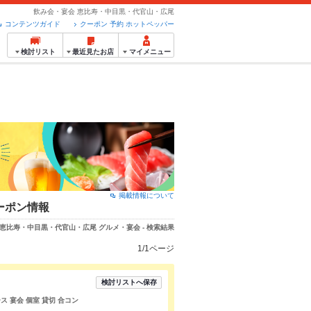
飲み会・宴会 恵比寿・中目黒・代官山・広尾
コンテンツガイド
クーポン 予約 ホットペッパー
検討リスト
最近見たお店
マイメニュー
掲載情報について
ーポン情報
恵比寿・中目黒・代官山・広尾 グルメ・宴会 - 検索結果
1/1ページ
検討リストへ保存
ス 宴会 個室 貸切 合コン