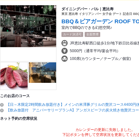
ダイニングバー・バル｜恵比寿
東京 恵比寿 イタリアン バー 女子会 デート 記念日 BB
BBQ＆ビアガーデン ROOF TOP
室内でBBQのできる幻想空間♪
カード決済可
全面禁煙
5000円（通常平均/宴会平均）
100席(カウンター／テーブル／個室)
このお店のコース
【日～木限定2時間飲み放題付き】メインの米澤豚グリルの贅沢コース4400円(
【飲み放題付 アニバーサリープランA】アンガスビーフの炭火焼き他贅沢コース5
ネット予約の空席状況
カレンダーの更新に失敗しました。
下記ボタンを押して空席状況を更新してくだ