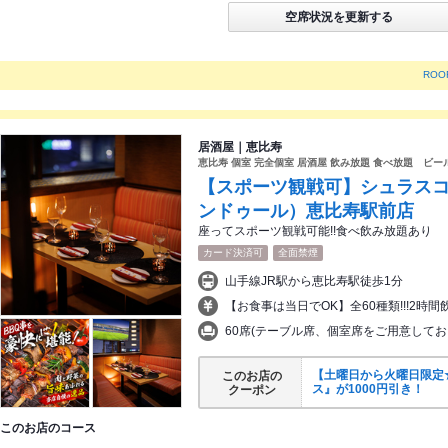
空席状況を更新する
ROO
居酒屋｜恵比寿
恵比寿 個室 完全個室 居酒屋 飲み放題 食べ放題 ビール
【スポーツ観戦可】シュラスコ
ンドゥール）恵比寿駅前店
座ってスポーツ観戦可能!!食べ飲み放題あり
カード決済可
全面禁煙
山手線JR駅から恵比寿駅徒歩1分
【お食事は当日でOK】全60種類!!!2時間
60席(テーブル席、個室席をご用意してお
【土曜日から火曜日限定
このお店の
ス』が1000円引き！
クーポン
このお店のコース