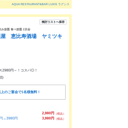
AQUA RESTAURANT&BAR LUXIS ラグシス
検討リストへ保存
飲み放題 食べ放題 2次会
酒屋 恵比寿酒場 ヤミツキ
ース2980円～！コスパ◎！
切)
以上のご宴会で1名様無料！
！
2,980円
（税込）
→3980円
3,980円
（税込）