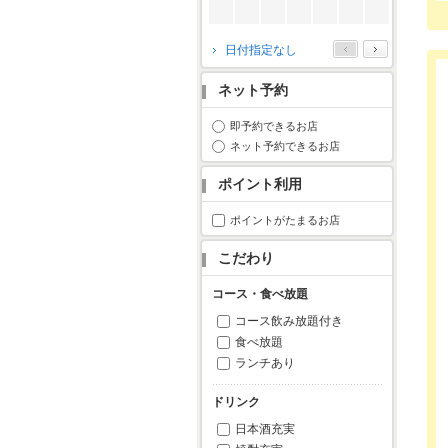
2026年10月
日付指定なし
月
火
水
木
金
土
日
ネット予約
1
2
3
4
5
6
7
8
9
10
11
即予約できるお店
ネット予約できるお店
12
13
14
15
16
17
18
19
20
21
22
23
24
25
ポイント利用
26
27
28
29
30
31
ポイントがたまるお店
こだわり
コース・食べ放題
コース飲み放題付き
食べ放題
ランチあり
ドリンク
日本酒充実