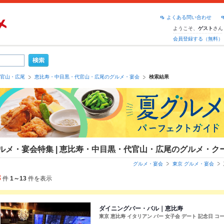
よくある問い合わせ
ようこそ、
さん
ゲスト
会員登録する（無料）
官山・広尾
恵比寿・中目黒・代官山・広尾のグルメ・宴会
検索結果
ルメ・宴会特集 | 恵比寿・中目黒・代官山・広尾のグルメ・ク
グルメ・宴会
東京 グルメ・宴会
3
件
1～13
件を表示
ダイニングバー・バル｜恵比寿
東京 恵比寿 イタリアン バー 女子会 デート 記念日 コー