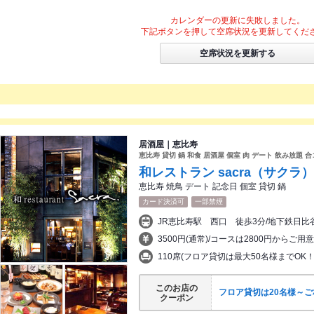
カレンダーの更新に失敗しました。
下記ボタンを押して空席状況を更新してくだ
空席状況を更新する
居酒屋｜恵比寿
恵比寿 貸切 鍋 和食 居酒屋 個室 肉 デート 飲み放題 
和レストラン sacra（サクラ）
恵比寿 焼鳥 デート 記念日 個室 貸切 鍋
カード決済可
一部禁煙
3500円(通常)/コースは2800円からご
110席(フロア貸切は最大50名様までOK
このお店の
フロア貸切は20名様～
クーポン