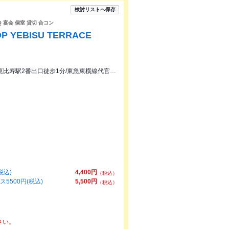
検討リストへ保存
Q 宴会 個室 貸切 合コン
 YEBISU TERRACE
JR恵比寿駅西口徒歩1分/地下鉄日比谷線恵比寿駅2番出口徒歩1分/東急東横線代官山駅徒歩9分
税込)
4,400円
（税込）
500円(税込)
5,500円
（税込）
さい。