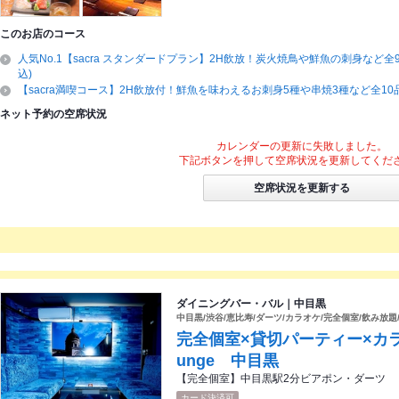
このお店のコース
人気No.1【sacra スタンダードプラン】2H飲放！炭火焼鳥や鮮魚の刺身など全9
込)
【sacra満喫コース】2H飲放付！鮮魚を味わえるお刺身5種や串焼3種など全10品◆
ネット予約の空席状況
カレンダーの更新に失敗しました。
下記ボタンを押して空席状況を更新してくだ
空席状況を更新する
ダイニングバー・バル｜中目黒
中目黒/渋谷/恵比寿/ダーツ/カラオケ/完全個室/飲み放
完全個室×貸切パーティー×カラオ
unge 中目黒
【完全個室】中目黒駅2分ビアポン・ダーツ
カード決済可