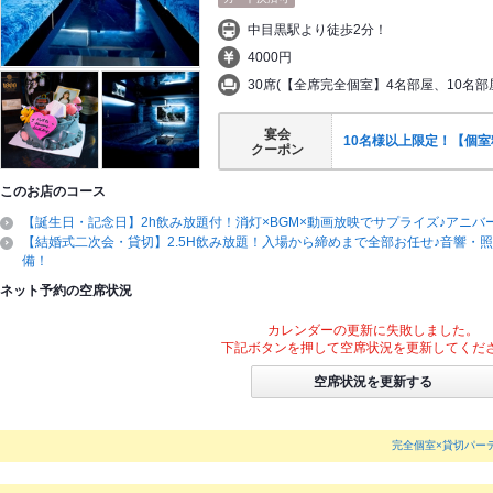
中目黒駅より徒歩2分！
4000円
30席(【全席完全個室】4名部屋、10名部
宴会
10名様以上限定！【個
クーポン
このお店のコース
【誕生日・記念日】2h飲み放題付！消灯×BGM×動画放映でサプライズ♪アニバ
【結婚式二次会・貸切】2.5H飲み放題！入場から締めまで全部お任せ♪音響・
備！
ネット予約の空席状況
カレンダーの更新に失敗しました。
下記ボタンを押して空席状況を更新してくだ
空席状況を更新する
完全個室×貸切パーテ