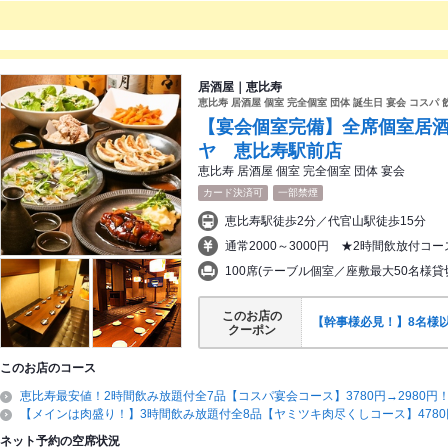
居酒屋｜恵比寿
恵比寿 居酒屋 個室 完全個室 団体 誕生日 宴会 コスパ 
【宴会個室完備】全席個室居
ヤ 恵比寿駅前店
恵比寿 居酒屋 個室 完全個室 団体 宴会
カード決済可
一部禁煙
恵比寿駅徒歩2分／代官山駅徒歩15分
通常2000～3000円 ★2時間飲放付コ
100席(テーブル個室／座敷最大50名様貸
このお店の
【幹事様必見！】8名様
クーポン
このお店のコース
恵比寿最安値！2時間飲み放題付全7品【コスパ宴会コース】3780円→2980円
【メインは肉盛り！】3時間飲み放題付全8品【ヤミツキ肉尽くしコース】4780円
ネット予約の空席状況