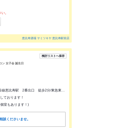
さい。
恵比寿酒場 ヤミツキヤ 恵比寿駅前店
検討リストへ保存
合コン 女子会 誕生日
JR恵比寿駅 西口 徒歩3分/地下鉄日比谷線恵比寿駅 2番出口 徒歩2分/東急東横線代官山駅 徒歩7分
用意しております！
！個室もあります！)
ご相談くださいませ。