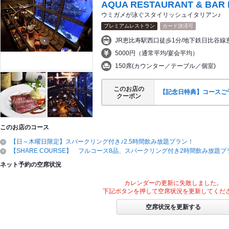
AQUA RESTAURANT & BA
ウミガメが泳ぐスタイリッシュイタリアン♪
プレミアムレストラン
カード決済可
5000円（通常平均/宴会平均）
150席(カウンター／テーブル／個室)
このお店の
【記念日特典】コースご
クーポン
このお店のコース
【日～木曜日限定】スパークリング付き♪2.5時間飲み放題プラン！
【SHARE COURSE】 フルコース8品、スパークリング付き2時間飲み放題プ
ネット予約の空席状況
カレンダーの更新に失敗しました。
下記ボタンを押して空席状況を更新してくだ
空席状況を更新する