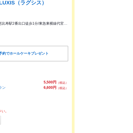
R LUXIS（ラグシス）
JR恵比寿駅西口徒歩1分/地下鉄日比谷線恵比寿駅2番出口徒歩1分/東急東横線代官山駅徒歩9分
予約でホールケーキプレゼント
5,500円
（税込）
ラン
6,600円
（税込）
さい。