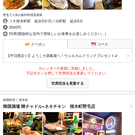
野毛で人気の創作料理居酒屋
ＪＲ桜木町駅 徒歩3分/日ノ出町駅 徒歩5分
3500円
50席(開放的な店内で美味しいお食事をお楽しみください。)
クーポン
コース
【平日限定☆】ようこそ蒸氣屋へ！ウェルカムドリンクプレゼント♪
カレンダーの更新に失敗しました。
下記ボタンを押して空席状況を更新してください。
空席状況を更新する
韓国料理
桜木町
韓国酒場 韓チャドル×ネネチキン 桜木町野毛店