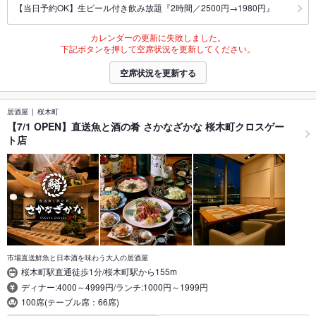
【当日予約OK】生ビール付き飲み放題『2時間／2500円→1980円』
カレンダーの更新に失敗しました。
下記ボタンを押して空席状況を更新してください。
空席状況を更新する
居酒屋
桜木町
【7/1 OPEN】直送魚と酒の肴 さかなざかな 桜木町クロスゲー
ト店
市場直送鮮魚と日本酒を味わう大人の居酒屋
桜木町駅直通徒歩1分/桜木町駅から155m
ディナー:4000～4999円/ランチ:1000円～1999円
100席(テーブル席：66席)