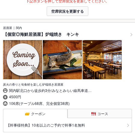
下記ボタンを押して空席状況を更新してください。
空席状況を更新する
居酒屋
関内
【個室◎海鮮居酒屋】炉端焼き キンキ
炭火の香りと旬食材を楽しむ炉端焼き居酒屋
関内駅北口から徒歩約3分/みなとみらい線馬車道…
4500円
106席(テーブル68席、完全個室38席)
クーポン
コース
【幹事様特典】10名以上のご予約で幹事1名無料