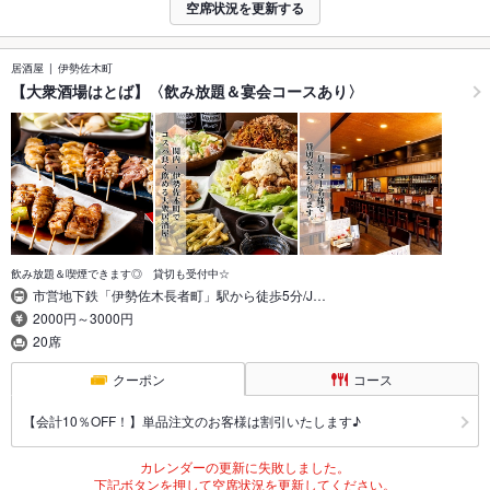
空席状況を更新する
居酒屋
伊勢佐木町
【大衆酒場はとば】〈飲み放題＆宴会コースあり〉
飲み放題＆喫煙できます◎ 貸切も受付中☆
市営地下鉄「伊勢佐木長者町」駅から徒歩5分/J…
2000円～3000円
20席
クーポン
コース
【会計10％OFF！】単品注文のお客様は割引いたします♪
カレンダーの更新に失敗しました。
下記ボタンを押して空席状況を更新してください。