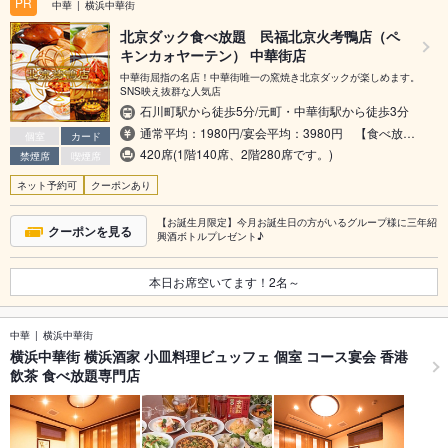
PR
中華
横浜中華街
北京ダック食べ放題 民福北京火考鴨店（ペ
キンカォヤーテン） 中華街店
中華街屈指の名店！中華街唯一の窯焼き北京ダックが楽しめます。
SNS映え抜群な人気店
石川町駅から徒歩5分/元町・中華街駅から徒歩3分
通常平均：1980円/宴会平均：3980円 【食べ放…
個室
カード
420席(1階140席、2階280席です。)
禁煙席
喫煙席
ネット予約可
クーポンあり
【お誕生月限定】今月お誕生日の方がいるグループ様に三年紹
クーポンを見る
興酒ボトルプレゼント♪
本日お席空いてます！
2
名～
中華
横浜中華街
横浜中華街 横浜酒家 小皿料理ビュッフェ 個室 コース宴会 香港
飲茶 食べ放題専門店