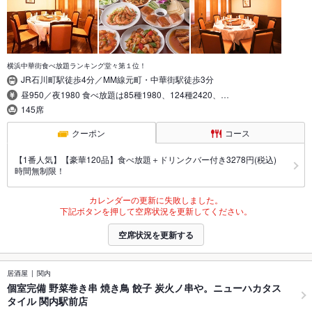
横浜中華街食べ放題ランキング堂々第１位！
JR石川町駅徒歩4分／MM線元町・中華街駅徒歩3分
昼950／夜1980 食べ放題は85種1980、124種2420、…
145席
クーポン
コース
【1番人気】【豪華120品】食べ放題＋ドリンクバー付き3278円(税込)
時間無制限！
カレンダーの更新に失敗しました。
下記ボタンを押して空席状況を更新してください。
空席状況を更新する
居酒屋
関内
個室完備 野菜巻き串 焼き鳥 餃子 炭火ノ串や。ニューハカタス
タイル 関内駅前店