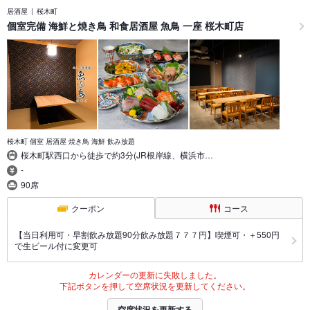
居酒屋
桜木町
個室完備 海鮮と焼き鳥 和食居酒屋 魚鳥 一座 桜木町店
桜木町 個室 居酒屋 焼き鳥 海鮮 飲み放題
桜木町駅西口から徒歩で約3分(JR根岸線、横浜市…
-
90席
クーポン
コース
【当日利用可・早割飲み放題90分飲み放題７７７円】喫煙可・＋550円
で生ビール付に変更可
カレンダーの更新に失敗しました。
下記ボタンを押して空席状況を更新してください。
空席状況を更新する