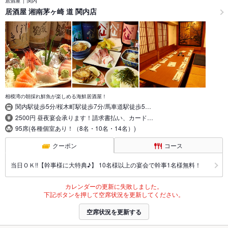
居酒屋
関内
居酒屋 湘南茅ヶ崎 道 関内店
相模湾の朝採れ鮮魚が楽しめる海鮮居酒屋！
関内駅徒歩5分/桜木町駅徒歩7分/馬車道駅徒歩5…
2500円 昼夜宴会承ります！請求書払い、カード…
95席(各種個室あり！（8名・10名・14名）)
クーポン
コース
当日ＯＫ!!【幹事様に大特典♪】 10名様以上の宴会で幹事1名様無料！
カレンダーの更新に失敗しました。
下記ボタンを押して空席状況を更新してください。
空席状況を更新する