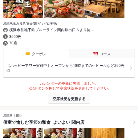
居酒屋/飲み放題/宴会/関内/マグロ/鮮魚
横浜市営地下鉄ブルーライン関内駅出口６より徒…
3500円
70席
クーポン
コース
【ハッピーアワー実施中】オープンから18時までの生ビールなど290円
◎
カレンダーの更新に失敗しました。
下記ボタンを押して空席状況を更新してください。
空席状況を更新する
居酒屋
関内
個室で愉しむ季節の和食 よいよい 関内店