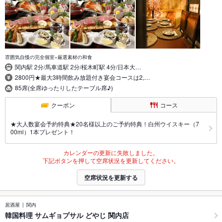
雰囲気自慢の完全個室×厳選素材の和食
関内駅 2分/馬車道駅 2分/桜木町駅 4分/日本大…
2800円★最大3時間飲み放題付き宴会コースは2,…
85席(全席ゆったりしたテーブル席♪)
クーポン
コース
★大人数宴会予約特典★20名様以上のご予約特典！白州ウイスキー（7
00ml）1本プレゼント！
カレンダーの更新に失敗しました。
下記ボタンを押して空席状況を更新してください。
空席状況を更新する
居酒屋
関内
韓国料理 サムギョプサル どやじ 関内店