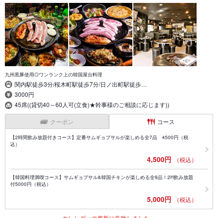
九州黒豚使用◎ワンランク上の韓国屋台料理
関内駅徒歩3分/桜木町駅徒歩7分/日ノ出町駅徒歩…
3000円
45席((貸切40～60人可(立食)★幹事様のご相談に応じます))
クーポン
コース
【2時間飲み放題付きコース】定番サムギョプサルが楽しめる全7品 4500円（税
込）
4,500円
（税込）
【韓国料理満喫コース】サムギョプサル&韓国チキンが楽しめる全9品！2H飲み放題
付5000円（税込）
5,000円
（税込）
カレンダーの更新に失敗しました。