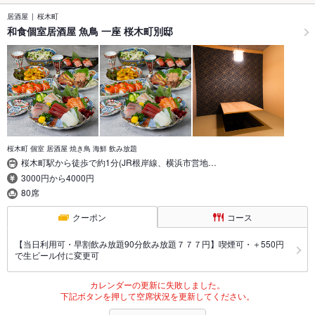
居酒屋
桜木町
和食個室居酒屋 魚鳥 一座 桜木町別邸
桜木町 個室 居酒屋 焼き鳥 海鮮 飲み放題
桜木町駅から徒歩で約1分(JR根岸線、横浜市営地…
3000円から4000円
80席
クーポン
コース
【当日利用可・早割飲み放題90分飲み放題７７７円】喫煙可・＋550円
で生ビール付に変更可
カレンダーの更新に失敗しました。
下記ボタンを押して空席状況を更新してください。