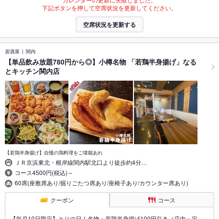
下記ボタンを押して空席状況を更新してください。
空席状況を更新する
居酒屋
関内
【単品飲み放題780円から◎】小樽名物 「若鶏半身揚げ」なる
とキッチン関内店
【若鶏半身揚げ】自慢の鶏料理をご堪能あれ
ＪＲ京浜東北・根岸線関内駅北口より徒歩約4分…
コース4500円(税込)～
60席(座敷席あり/掘りごたつ席あり/座椅子あり/カウンター席あり)
クーポン
コース
【毎月10日限定】とりの日！名物・若鶏半身揚げ100円引き（店内・定