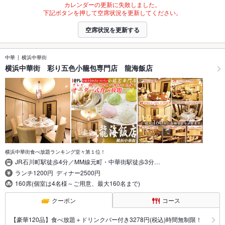
カレンダーの更新に失敗しました。
下記ボタンを押して空席状況を更新してください。
空席状況を更新する
中華
横浜中華街
横浜中華街 彩り五色小籠包専門店 龍海飯店
横浜中華街食べ放題ランキング堂々第１位！
JR石川町駅徒歩4分／MM線元町・中華街駅徒歩3分…
ランチ1200円 ディナー2500円
160席(個室は4名様～ご用意、最大160名まで)
クーポン
コース
【豪華120品】食べ放題＋ドリンクバー付き3278円(税込)時間無制限！