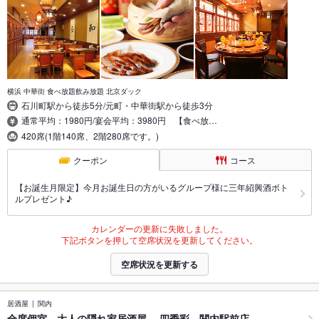
横浜 中華街 食べ放題飲み放題 北京ダック
石川町駅から徒歩5分/元町・中華街駅から徒歩3分
通常平均：1980円/宴会平均：3980円 【食べ放…
420席(1階140席、2階280席です。)
クーポン
コース
【お誕生月限定】今月お誕生日の方がいるグループ様に三年紹興酒ボト
ルプレゼント♪
カレンダーの更新に失敗しました。
下記ボタンを押して空席状況を更新してください。
空席状況を更新する
居酒屋
関内
全席個室 大人の隠れ家居酒屋 四季彩 関内駅前店