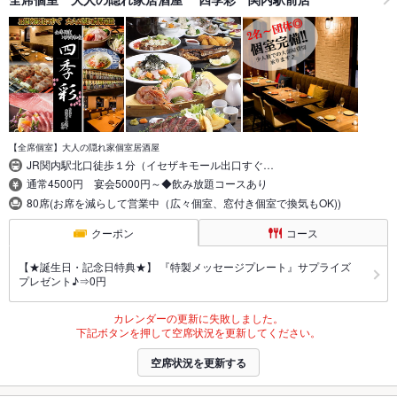
【全席個室】大人の隠れ家個室居酒屋
JR関内駅北口徒歩１分（イセザキモール出口すぐ…
通常4500円 宴会5000円～◆飲み放題コースあり
80席(お席を減らして営業中（広々個室、窓付き個室で換気もOK))
クーポン
コース
【★誕生日・記念日特典★】 『特製メッセージプレート』サプライズ
プレゼント♪⇒0円
カレンダーの更新に失敗しました。
下記ボタンを押して空席状況を更新してください。
空席状況を更新する