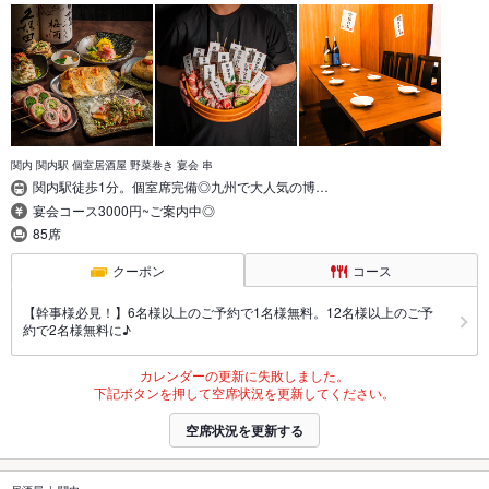
関内 関内駅 個室居酒屋 野菜巻き 宴会 串
関内駅徒歩1分。個室席完備◎九州で大人気の博…
宴会コース3000円~ご案内中◎
85席
クーポン
コース
【幹事様必見！】6名様以上のご予約で1名様無料。12名様以上のご予
約で2名様無料に♪
カレンダーの更新に失敗しました。
下記ボタンを押して空席状況を更新してください。
空席状況を更新する