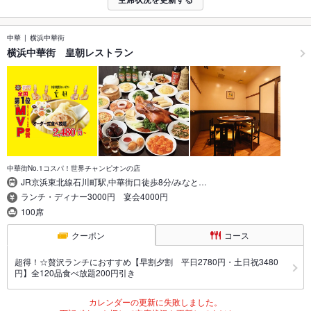
中華
横浜中華街
横浜中華街 皇朝レストラン
中華街No.1コスパ！世界チャンピオンの店
JR京浜東北線石川町駅,中華街口徒歩8分/みなと…
ランチ・ディナー3000円 宴会4000円
100席
クーポン
コース
超得！☆贅沢ランチにおすすめ【早割夕割 平日2780円・土日祝3480
円】全120品食べ放題200円引き
カレンダーの更新に失敗しました。