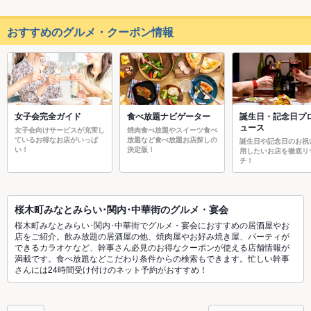
おすすめのグルメ・クーポン情報
女子会完全ガイド
食べ放題ナビゲーター
誕生日・記念日プ
ュース
女子会向けサービスが充実し
焼肉食べ放題やスイーツ食べ
ているお得なお店がいっぱ
放題など食べ放題お店探しの
誕生日や記念日のお祝
い！
決定版！
用したいお店を徹底リ
チ！
桜木町みなとみらい･関内･中華街のグルメ・宴会
桜木町みなとみらい･関内･中華街でグルメ・宴会におすすめの居酒屋やお
店をご紹介。飲み放題の居酒屋の他、焼肉屋やお好み焼き屋、パーティが
できるカラオケなど、幹事さん必見のお得なクーポンが使える店舗情報が
満載です。食べ放題などこだわり条件からの検索もできます。忙しい幹事
さんには24時間受け付けのネット予約がおすすめ！