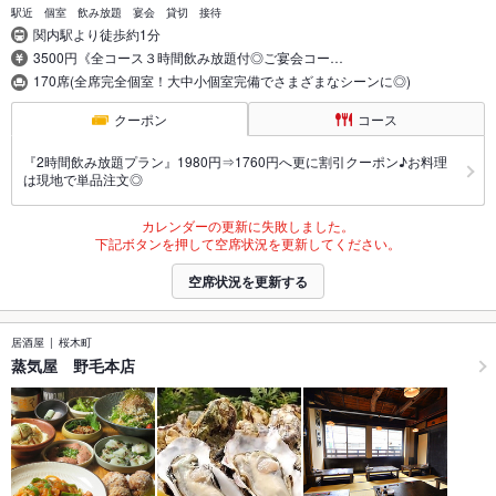
駅近 個室 飲み放題 宴会 貸切 接待
関内駅より徒歩約1分
3500円《全コース３時間飲み放題付◎ご宴会コー…
170席(全席完全個室！大中小個室完備でさまざまなシーンに◎)
クーポン
コース
『2時間飲み放題プラン』1980円⇒1760円へ更に割引クーポン♪お料理
は現地で単品注文◎
カレンダーの更新に失敗しました。
下記ボタンを押して空席状況を更新してください。
空席状況を更新する
居酒屋
桜木町
蒸気屋 野毛本店