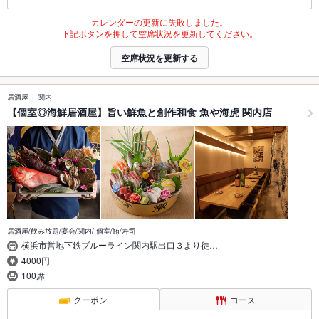
カレンダーの更新に失敗しました。
下記ボタンを押して空席状況を更新してください。
空席状況を更新する
居酒屋
関内
【個室◎海鮮居酒屋】旨い鮮魚と創作和食 魚や海虎 関内店
居酒屋/飲み放題/宴会/関内/ 個室/鮪/寿司
横浜市営地下鉄ブルーライン関内駅出口３より徒…
4000円
100席
クーポン
コース