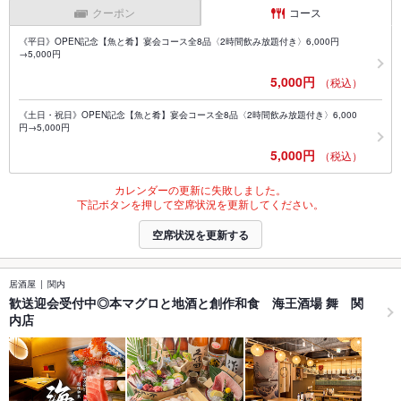
クーポン
コース
《平日》OPEN記念【魚と肴】宴会コース全8品〈2時間飲み放題付き〉6,000円
→5,000円
5,000円
（税込）
《土日・祝日》OPEN記念【魚と肴】宴会コース全8品〈2時間飲み放題付き〉6,000
円→5,000円
5,000円
（税込）
カレンダーの更新に失敗しました。
下記ボタンを押して空席状況を更新してください。
空席状況を更新する
居酒屋
関内
歓送迎会受付中◎本マグロと地酒と創作和食 海王酒場 舞 関
内店