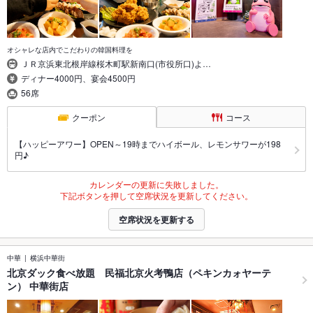
オシャレな店内でこだわりの韓国料理を
ＪＲ京浜東北根岸線桜木町駅新南口(市役所口)よ…
ディナー4000円、宴会4500円
56席
クーポン
コース
【ハッピーアワー】OPEN～19時までハイボール、レモンサワーが198
円♪
カレンダーの更新に失敗しました。
下記ボタンを押して空席状況を更新してください。
空席状況を更新する
中華
横浜中華街
北京ダック食べ放題 民福北京火考鴨店（ペキンカォヤーテ
ン） 中華街店