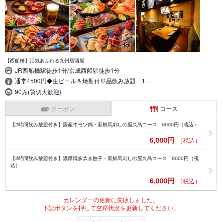
【西船橋】活気あふれる九州居酒屋
JR西船橋駅徒歩1分/京成西船駅徒歩1分
通常4500円◆生ビール＆焼酎付単品飲み放題 1…
90席(貸切大歓迎)
クーポン
コース
【2時間飲み放題付き】国産牛モツ鍋・新鮮馬刺しの屋久島コース 6000円（税込）
6,000円
（税込）
【2時間飲み放題付き】濃厚博多炊き餃子・新鮮馬刺しの屋久島コース 6000円（税
込）
6,000円
（税込）
カレンダーの更新に失敗しました。
下記ボタンを押して空席状況を更新してください。