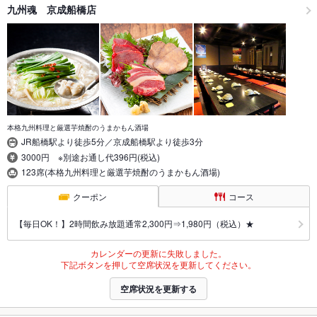
九州魂 京成船橋店
本格九州料理と厳選芋焼酎のうまかもん酒場
JR船橋駅より徒歩5分／京成船橋駅より徒歩3分
3000円 ※別途お通し代396円(税込)
123席(本格九州料理と厳選芋焼酎のうまかもん酒場)
クーポン
コース
【毎日OK！】2時間飲み放題通常2,300円⇒1,980円（税込）★
カレンダーの更新に失敗しました。
下記ボタンを押して空席状況を更新してください。
空席状況を更新する