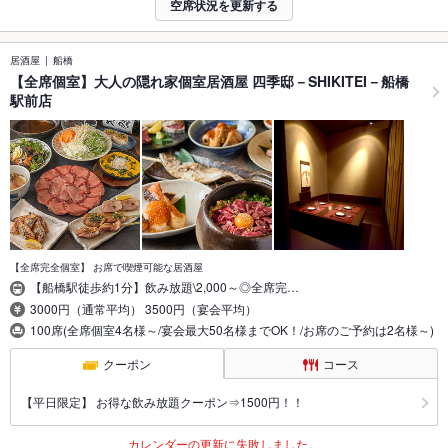
空席状況を更新する
居酒屋
船橋
【全席個室】大人の隠れ家個室居酒屋 四季邸－SHIKITEI－船橋
駅前店
【全席完全個室】 お席で喫煙可能な居酒屋
【船橋駅徒歩約1分】飲み放題\2,000～◎全席完…
3000円（通常平均） 3500円（宴会平均）
100席(全席個室4名様～/宴会最大50名様までOK！/お席のご予約は2名様～)
クーポン
コース
【平日限定】 お得な飲み放題クーポン⇒1500円！！
カレンダーの更新に失敗しました。