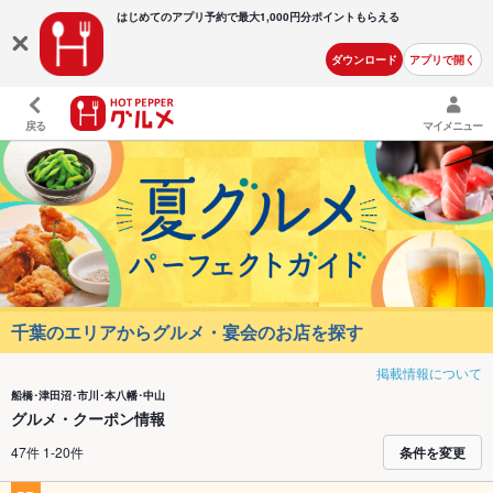
はじめてのアプリ予約で最大
1,000円分ポイントもらえる
ダウンロード
アプリで開く
戻る
マイメニュー
千葉のエリアからグルメ・宴会のお店を探す
掲載情報について
船橋･津田沼･市川･本八幡･中山
グルメ・クーポン情報
47件 1-20件
条件を変更