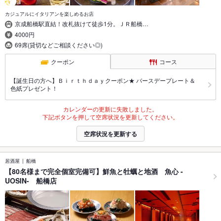
カジュアルにイタリアンを楽しめるお店
京成船橋駅直結！改札抜けて徒歩1分。ＪＲ船橋…
4000円
69席(貸切などご相談ください◎)
クーポン
コース
【誕生日の方へ】Ｂｉｒｔｈｄａｙクーポン★ バースデープレート＆
色紙プレゼント！
カレンダーの更新に失敗しました。
下記ボタンを押して空席状況を更新してください。
空席状況を更新する
居酒屋
船橋
【80名様まで完全個室完備可】鮮魚と牡蠣と地酒 魚心 -
UOSIN- 船橋店