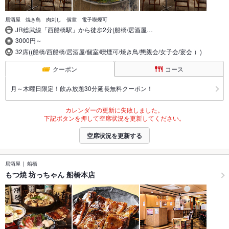
居酒屋 焼き鳥 肉刺し 個室 電子喫煙可
JR総武線「西船橋駅」から徒歩2分(船橋/居酒屋…
3000円～
32席((船橋/西船橋/居酒屋/個室/喫煙可/焼き鳥/懇親会/女子会/宴会 ）)
クーポン
コース
月～木曜日限定！飲み放題30分延長無料クーポン！
カレンダーの更新に失敗しました。
下記ボタンを押して空席状況を更新してください。
空席状況を更新する
居酒屋
船橋
もつ焼 坊っちゃん 船橋本店