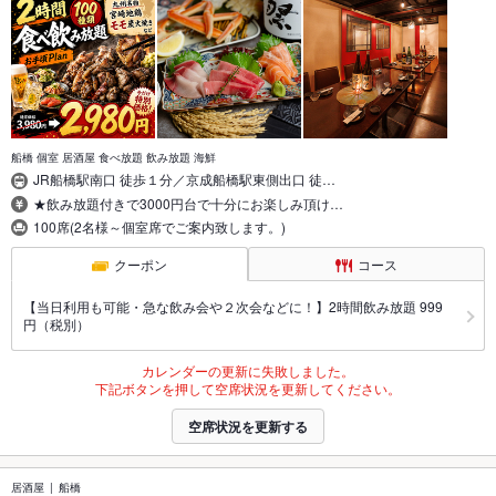
船橋 個室 居酒屋 食べ放題 飲み放題 海鮮
JR船橋駅南口 徒歩１分／京成船橋駅東側出口 徒…
★飲み放題付きで3000円台で十分にお楽しみ頂け…
100席(2名様～個室席でご案内致します。)
クーポン
コース
【当日利用も可能・急な飲み会や２次会などに！】2時間飲み放題 999
円（税別）
カレンダーの更新に失敗しました。
下記ボタンを押して空席状況を更新してください。
空席状況を更新する
居酒屋
船橋