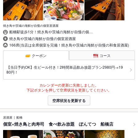
焼き鳥や茨城の海鮮が自慢の個室居酒屋
船橋駅徒歩1分！焼き鳥や茨城の海鮮が自慢の個…
焼き鳥や茨城の海鮮が自慢の個室居酒屋
166席(当店は全席個室を完備！焼き鳥や茨城の海鮮が自慢の和食居酒屋)
クーポン
コース
【当日予約OK】生ビール付き！2時間単品飲み放題プラン2980円→19
80円！
カレンダーの更新に失敗しました。
下記ボタンを押して空席状況を更新してください。
空席状況を更新する
居酒屋
船橋
個室×焼き鳥と肉寿司 食べ飲み放題 ぽんてつ 船橋店