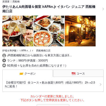
居酒屋
西船橋
伊たりあん&肉酒場＆個室 itAPAn.jr イタパン ジュニア 西船橋
南口店
炉端＆和伊飯ｉｔAPAｎ.Ｊｒ 西船橋南口店
JR西船橋駅南口から線路沿いを東京方面に徒歩3…
ランチ：980円/伊酒屋：3000円
92席(様々なお席を含めた総席数になります！)
クーポン
コース
【全曜日可能!!!】 全コース＋飲み放題1,800円（税込1980円） 2h→2.5
hに延長！
カレンダーの更新に失敗しました。
下記ボタンを押して空席状況を更新してください。