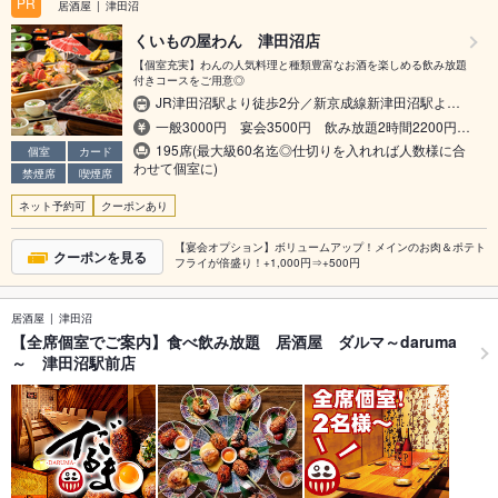
PR
居酒屋
津田沼
くいもの屋わん 津田沼店
【個室充実】わんの人気料理と種類豊富なお酒を楽しめる飲み放題
付きコースをご用意◎
JR津田沼駅より徒歩2分／新京成線新津田沼駅よ…
一般3000円 宴会3500円 飲み放題2時間2200円…
195席(最大級60名迄◎仕切りを入れれば人数様に合
個室
カード
わせて個室に)
禁煙席
喫煙席
ネット予約可
クーポンあり
【宴会オプション】ボリュームアップ！メインのお肉＆ポテト
クーポンを見る
フライが倍盛り！+1,000円⇒+500円
居酒屋
津田沼
【全席個室でご案内】食べ飲み放題 居酒屋 ダルマ～daruma
～ 津田沼駅前店