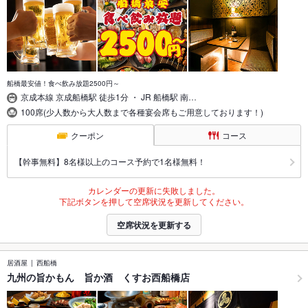
船橋最安値！食べ飲み放題2500円～
京成本線 京成船橋駅 徒歩1分 ・ JR 船橋駅 南…
100席(少人数から大人数まで各種宴会席もご用意しております！)
クーポン
コース
【幹事無料】8名様以上のコース予約で1名様無料！
カレンダーの更新に失敗しました。
下記ボタンを押して空席状況を更新してください。
空席状況を更新する
居酒屋
西船橋
九州の旨かもん 旨か酒 くすお西船橋店