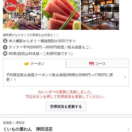
個性豊かなスタッフが皆様をお出迎え！！
本八幡駅からすぐ！螺旋階段が目印です☆
ディナー平均2000円～3000円程度／飲み放題もご…
80席(貸切は40名様～ご利用可能です！)
クーポン
コース
予約限定飲み放題クーポン☆飲み放題2時間が2080円→1780円に変
更！！
カレンダーの更新に失敗しました。
下記ボタンを押して空席状況を更新してください。
空席状況を更新する
居酒屋
津田沼
くいもの屋わん 津田沼店