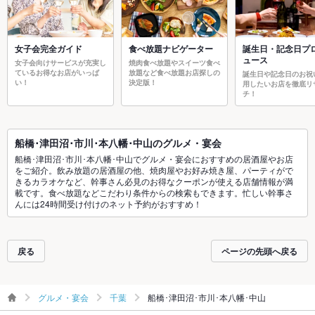
女子会完全ガイド
食べ放題ナビゲーター
誕生日・記念日プ
ュース
女子会向けサービスが充実し
焼肉食べ放題やスイーツ食べ
ているお得なお店がいっぱ
放題など食べ放題お店探しの
誕生日や記念日のお祝
い！
決定版！
用したいお店を徹底リ
チ！
船橋･津田沼･市川･本八幡･中山のグルメ・宴会
船橋･津田沼･市川･本八幡･中山でグルメ・宴会におすすめの居酒屋やお店
をご紹介。飲み放題の居酒屋の他、焼肉屋やお好み焼き屋、パーティがで
きるカラオケなど、幹事さん必見のお得なクーポンが使える店舗情報が満
載です。食べ放題などこだわり条件からの検索もできます。忙しい幹事さ
んには24時間受け付けのネット予約がおすすめ！
戻る
ページの先頭へ戻る
グルメ・宴会
千葉
船橋･津田沼･市川･本八幡･中山