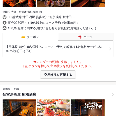
津田沼 大衆 居酒屋 海鮮 鮮魚 肉
JR 総武線 津田沼駅 徒歩3分 / 新京成線 新津田…
宴会2980円～<10名以上のコース予約で幹事無料>
130席(お席に関するお問い合わせもお気軽にお電話ください。)
クーポン
コース
【団体様向け】8名様以上のコースご予約で幹事様1名無料サービス!※
金/土/祝前日は不可
カレンダーの更新に失敗しました。
下記ボタンを押して空席状況を更新してください。
空席状況を更新する
居酒屋
船橋
個室居酒屋 船橋酒房