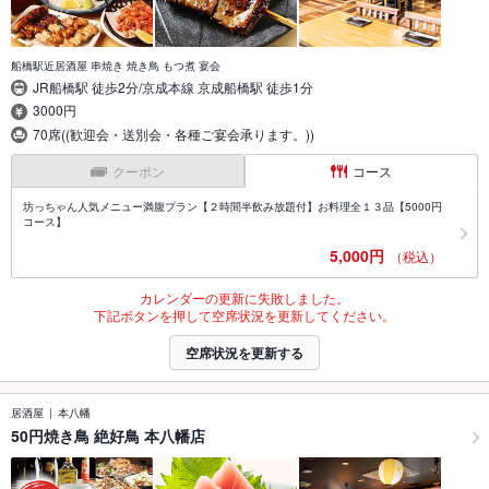
船橋駅近居酒屋 串焼き 焼き鳥 もつ煮 宴会
JR船橋駅 徒歩2分/京成本線 京成船橋駅 徒歩1分
3000円
70席((歓迎会・送別会・各種ご宴会承ります。))
クーポン
コース
坊っちゃん人気メニュー満腹プラン【２時間半飲み放題付】お料理全１３品【5000円
コース】
5,000円
（税込）
カレンダーの更新に失敗しました。
下記ボタンを押して空席状況を更新してください。
空席状況を更新する
居酒屋
本八幡
50円焼き鳥 絶好鳥 本八幡店