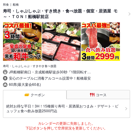
和食
船橋
寿司・しゃぶしゃぶ・すき焼き・食べ放題・個室・居酒屋 モ
～・ＴＯＮ！船橋駅前店
寿司・しゃぶしゃぶ・すきやき食べ放題
JR船橋駅南口・京成船橋駅徒歩30秒『1階回転す…
安心のテーブルに消毒アルコール設置中！船橋最安
60席(最大宴会60名)
クーポン
コース
絶対お得な平日！3H！15種握り寿司・居酒屋おつまみ・デザート・ビ
ュッフェ食べ飲み放題2500円込
カレンダーの更新に失敗しました。
下記ボタンを押して空席状況を更新してください。