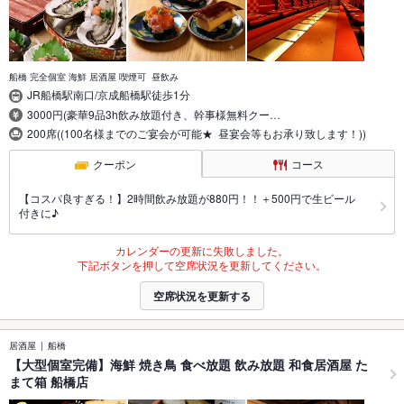
船橋 完全個室 海鮮 居酒屋 喫煙可 昼飲み
JR船橋駅南口/京成船橋駅徒歩1分
3000円(豪華9品3h飲み放題付き、幹事様無料クー…
200席((100名様までのご宴会が可能★ 昼宴会等もお承り致します！))
クーポン
コース
【コスパ良すぎる！】2時間飲み放題が880円！！＋500円で生ビール
付きに♪
カレンダーの更新に失敗しました。
下記ボタンを押して空席状況を更新してください。
空席状況を更新する
居酒屋
船橋
【大型個室完備】海鮮 焼き鳥 食べ放題 飲み放題 和食居酒屋 た
まて箱 船橋店