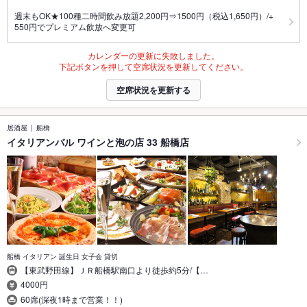
週末もOK★100種二時間飲み放題2,200円⇒1500円（税込1,650円）/+
550円でプレミアム飲放へ変更可
カレンダーの更新に失敗しました。
下記ボタンを押して空席状況を更新してください。
空席状況を更新する
居酒屋
船橋
イタリアンバル ワインと泡の店 33 船橋店
船橋 イタリアン 誕生日 女子会 貸切
【東武野田線】ＪＲ船橋駅南口より徒歩約5分/【…
4000円
60席(深夜1時まで営業！！)