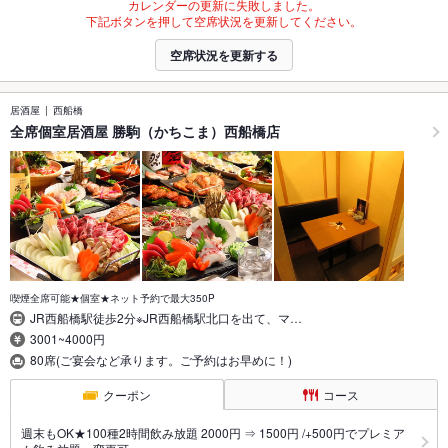
カレンダーの更新に失敗しました。
下記ボタンを押して空席状況を更新してください。
空席状況を更新する
居酒屋
西船橋
全席個室居酒屋 勝駒（かちこま）西船橋店
喫煙全席可能★個室★ネット予約で最大350P
JR西船橋駅徒歩2分※JR西船橋駅北口を出て、マ…
3001~4000円
80席(ご宴会など承ります。ご予約はお早めに！)
クーポン
コース
週末もOK★100種2時間飲み放題 2000円 ⇒ 1500円 /+500円でプレミア