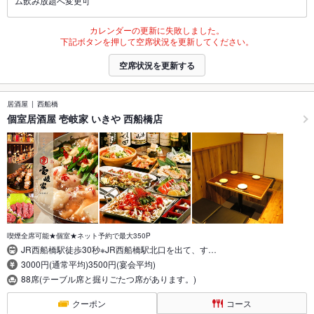
ム飲み放題へ変更可
カレンダーの更新に失敗しました。
下記ボタンを押して空席状況を更新してください。
空席状況を更新する
居酒屋
西船橋
個室居酒屋 壱岐家 いきや 西船橋店
喫煙全席可能★個室★ネット予約で最大350P
JR西船橋駅徒歩30秒※JR西船橋駅北口を出て、す…
3000円(通常平均)3500円(宴会平均)
88席(テーブル席と掘りごたつ席があります。)
クーポン
コース