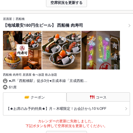
空席状況を更新する
居酒屋
西船橋
【地域最安180円生ビール】 西船橋 肉寿司
西船橋 肉寿司 居酒屋 食べ放題 飲み放題
●JR「西船橋駅」徒歩3分●京成本線「京成西船…
61席
クーポン
コース
【★お席のみ予約特典★】月～木曜限定！お会計から10％OFF
カレンダーの更新に失敗しました。
下記ボタンを押して空席状況を更新してください。