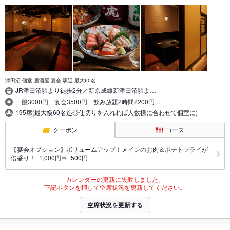
津田沼 個室 居酒屋 宴会 駅近 最大60名
JR津田沼駅より徒歩2分／新京成線新津田沼駅よ…
一般3000円 宴会3500円 飲み放題2時間2200円…
195席(最大級60名迄◎仕切りを入れれば人数様に合わせて個室に)
クーポン
コース
【宴会オプション】ボリュームアップ！メインのお肉＆ポテトフライが
倍盛り！+1,000円⇒+500円
カレンダーの更新に失敗しました。
下記ボタンを押して空席状況を更新してください。
空席状況を更新する