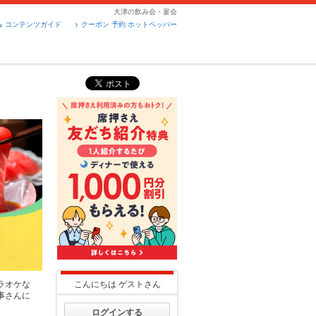
大津の飲み会・宴会
コンテンツガイド
クーポン 予約 ホットペッパー
ラオケな
こんにちは
ゲスト
さん
事さんに
ログインする