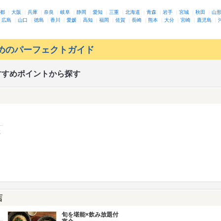
都
｜
大阪
｜
兵庫
｜
奈良
｜
岐阜
｜
静岡
｜
愛知
｜
三重
｜
北海道
｜
青森
｜
岩手
｜
宮城
｜
秋田
｜
山
｜
広島
｜
山口
｜
徳島
｜
香川
｜
愛媛
｜
高知
｜
福岡
｜
佐賀
｜
長崎
｜
熊本
｜
大分
｜
宮崎
｜
鹿児島
｜
めのパーフェクトガイド
すすめポイントから探す
に
店
旬を堪能×飲み放題付