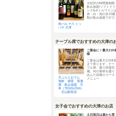
大好評の時間無制限
飲み放題!ソフトドリ
ンク&ボトルワイン
赤・白・泡の全15種
類が飲み放題です◎
肉バル 十八 トッ
パチ 大津
テーブル席でおすすめの大津の
ご宴会に！最大110
様
ご宴会は最大110名
まで承ります。テー
ブル席、掘り炬燵完
備。旬の食材を盛り
込んだ自慢のコース
天ぷらとおでん
メニュー
海鮮 個室 居酒
屋 飲み放題 天
串（TENGUSHI）
石山駅前店
女子会でおすすめの大津のお店
土日祝日は昼から営