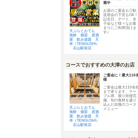
業中
お昼のご宴会も◎歓
送迎会の下見もOK！
記念日、デート、女
子会など様々なお集
まりにご利用頂けま
天ぷらとおでん
す♪
海鮮 個室 居酒
屋 飲み放題 天
串（TENGUSHI）
石山駅前店
コースでおすすめの大津のお店
ご宴会に！最大110
様
ご宴会は最大110名
まで承ります。テー
ブル席、掘り炬燵完
備。旬の食材を盛り
込んだ自慢のコース
天ぷらとおでん
メニュー
海鮮 個室 居酒
屋 飲み放題 天
串（TENGUSHI）
石山駅前店