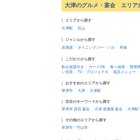
大津のグルメ・宴会 エリア
エリアから探す
大津駅
｜
石山
ジャンルから探す
居酒屋
｜
ダイニングバー・バル
｜
和食
こだわりから探す
飲み放題付き
｜
カードOK
｜
食べ放題
｜
禁煙
ン充実
｜
TV・プロジェクタ
｜
英語メニュー
おすすめのエリアから探す
草津市
｜
大津
｜
大津駅
注目のキーワードから探す
草津市 貸切 宴会
｜
大津 居酒屋 宴会
｜
大津駅
その他のエリアから探す
草津市・守山市