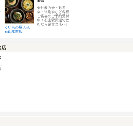
宴会
会社飲み会・歓迎
は
会・送別会など各種
ご宴会のご予約受付
中！石山駅周辺で飲
むなら是非当店へ♪
くいもの屋 わん
石山駅前店
お店
名
様