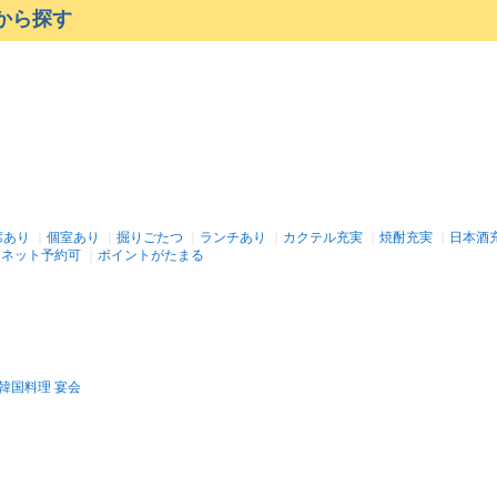
から探す
席あり
｜
個室あり
｜
掘りごたつ
｜
ランチあり
｜
カクテル充実
｜
焼酎充実
｜
日本酒
｜
ネット予約可
｜
ポイントがたまる
 韓国料理 宴会