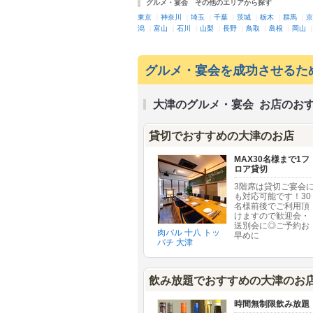
グルメ・宴会 その他のエリアから探す
東京
｜
神奈川
｜
埼玉
｜
千葉
｜
茨城
｜
栃木
｜
群馬
｜
京
潟
｜
富山
｜
石川
｜
山梨
｜
長野
｜
鳥取
｜
島根
｜
岡山
グルメ・宴会を成功させるた
大津のグルメ・宴会 お店のお
貸切でおすすめの大津のお店
MAX30名様まで1フ
ロア貸切
3階席は貸切ご宴会
も対応可能です！30
名様前後でご利用頂
けますので歓迎会・
送別会に◎ご予約お
肉バル 十八 トッ
早めに
パチ 大津
飲み放題でおすすめの大津のお
時間無制限飲み放題