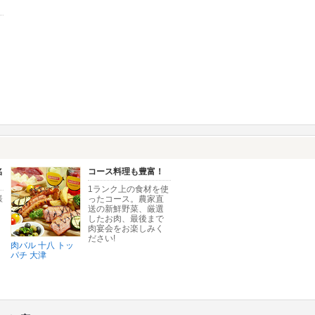
名
コース料理も豊富！
1ランク上の食材を使
様
ったコース。農家直
送の新鮮野菜、厳選
したお肉、最後まで
肉宴会をお楽しみく
ださい!
肉バル 十八 トッ
パチ 大津