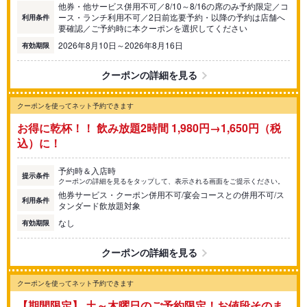
他券・他サービス併用不可／8/10～8/16の席のみ予約限定／コ
ース・ランチ利用不可／2日前迄要予約・以降の予約は店舗へ
利用条件
要確認／ご予約時に本クーポンを選択してください
2026年8月10日～2026年8月16日
有効期限
クーポンの詳細を見る
クーポンを使ってネット予約できます
お得に乾杯！！ 飲み放題2時間 1,980円→1,650円（税
込）に！
予約時＆入店時
提示条件
クーポンの詳細を見るをタップして、表示される画面をご提示ください。
他券サービス・クーポン併用不可/宴会コースとの併用不可/ス
利用条件
タンダード飲放題対象
なし
有効期限
クーポンの詳細を見る
クーポンを使ってネット予約できます
【期間限定】 土～木曜日のご予約限定！お値段そのま