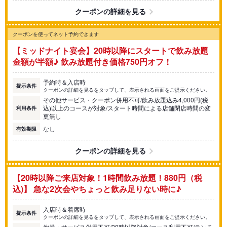
クーポンの詳細を見る
クーポンを使ってネット予約できます
【ミッドナイト宴会】20時以降にスタートで飲み放題
金額が半額♪ 飲み放題付き価格750円オフ！
予約時＆入店時
提示条件
クーポンの詳細を見るをタップして、表示される画面をご提示ください。
その他サービス・クーポン併用不可/飲み放題込み4,000円(税
込)以上のコースが対象/スタート時間による店舗閉店時間の変
利用条件
更無し
なし
有効期限
クーポンの詳細を見る
【20時以降ご来店対象！1時間飲み放題！880円（税
込)】 急な2次会やちょっと飲み足りない時に♪
入店時＆着席時
提示条件
クーポンの詳細を見るをタップして、表示される画面をご提示ください。
他券・サービス併用不可/20時以降対象/コース利用不可/ランチ