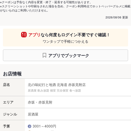
※クーポンは予告なく内容を変更・終了・延長する可能性があります。
※スクリーンショットや印刷をされた場合を含め、クーポン利用時点でホットペッパーグルメに掲載
がないものはご利用いただけません。
2026/08/06 更新
アプリ
なら何度もログイン不要ですぐ確認！
ワンタップで手軽につかえる
アプリでブックマーク
お店情報
店名
北の味紀行と地酒 北海道 赤坂見附店
居酒屋 飲み放題 個室 完全個室 食べ放題
エリア
赤坂・赤坂見附
ジャンル
居酒屋
予算
3001～4000円