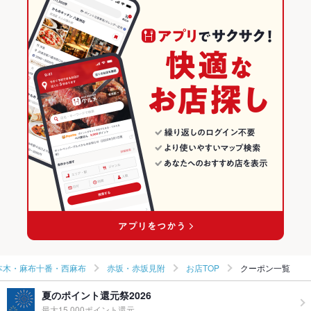
北海道 秋葉原店
赤坂見附駅 × 和風
赤坂・赤坂見附 × 焼き鳥・鶏料理
東京の居酒屋ランキング
味噌バターコーンラーメン
北海道 東京オペラシティ店
和食
東京
赤坂・六本木・麻布十番・西麻布のグルメランキング
北海道 飯田橋駅前店
焼き鳥・鶏料理
東京 × 居酒屋
赤坂・六本木・麻布十番・西麻布の居酒屋ランキング
北海道 大手町店
赤坂・六本木・麻布十番・西麻布 × 和食
東京 × 和風
赤坂・赤坂見附のグルメランキング
北海道 カレッタ汐留店
赤坂・六本木・麻布十番・西麻布 × 焼き鳥・鶏料理
東京 × 和食
赤坂・赤坂見附の居酒屋ランキング
赤坂見附駅 × 和食
東京 × 焼き鳥・鶏料理
その他の関連店舗
赤坂見附駅 × 焼き鳥・鶏料理
本木・麻布十番・西麻布
赤坂・赤坂見附
お店TOP
クーポン一覧
夏のポイント還元祭2026
最大15,000ポイント還元