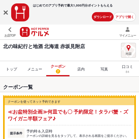
はじめてのアプリ予約で最大
1,000円分ポイントもらえる
ダウンロード
アプリで開く
お店TOP
マイメニュー
北の味紀行と地酒 北海道 赤坂見附店
クーポン
口コミ
トップ
メニュー
店内
写真
7
84
クーポン一覧
クーポンを使ってネット予約できます
≪お盆特別企画≫何皿でも〇 予約限定！タラバ蟹・ズ
ワイガニ半額フェア♪
予約時＆入店時
提示条件
クーポンの詳細を見るをタップして、表示される画面をご提示ください。