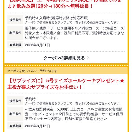
ま♪ 飲み放題120分→180分へ無料延長！
予約時＆入店時 (着席時以降は対応不可)
提示条件
クーポンの詳細を見るをタップして、表示される画面をご提示ください。
要予約／他券・サービス併用不可／満喫コース・北海道コース
対象／土～木限定／金・祝前日利用不可／混雑時は対応できな
利用条件
い場合がございます。
2026年8月31日
有効期限
クーポンの詳細を見る
クーポンを使ってネット予約できます
【サプライズに】 5号サイズホールケーキプレゼント★
主役が喜ぶサプライズをお手伝い！
予約時
提示条件
クーポンの詳細を見るをタップして、表示される画面をご提示ください。
≪飲み放題付税込：5,000円以上のコースをご注文のお客様限
定・1台プレゼント≫/2日前までの要予約/他券・サービス併用
利用条件
不可/メッセージ内容は、店舗へ直接ご連絡ください
2026年8月16日
有効期限