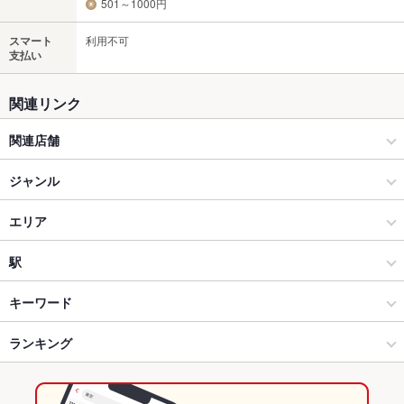
501～1000円
スマート
利用不可
支払い
関連リンク
関連店舗
居酒屋 北海道
ジャンル
北海道 目黒西口店
居酒屋
エリア
北の味紀行と地酒 北海道 大崎ゲートシティ店
和風
赤坂・赤坂見附
駅
北海道 国分寺南口駅前店
赤坂・六本木・麻布十番・西麻布 × 居酒屋
赤坂・赤坂見附 × 居酒屋
赤坂駅
キーワード
北海道 八王子駅前店
赤坂・六本木・麻布十番・西麻布 × 和風
赤坂・赤坂見附 × 和風
赤坂見附駅
ランキング
からあげ
お茶漬け
塩辛
炉ばた焼き・炙り焼き
ウニ料理
エビ料理
カニ料理
刺身
フライドポテト
ソーセージ
しゃぶしゃぶ
天ぷら
北海道 錦糸町店
赤坂見附駅 × 居酒屋
赤坂・赤坂見附 × 和食
永田町駅
東京のグルメランキング
茶碗蒸し
つくね
焼売
チャーハン
ジンギスカン
いくら丼