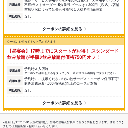
不可/ラストオーダー15分前/生ビールは＋300円（税込）/店舗
利用条件
空席状況によって延長も可能/お１人様料理1品注文
なし
有効期限
クーポンの詳細を見る
クーポンを使ってネット予約できます
【昼宴会】17時までにスタートがお得！ スタンダード
飲み放題が半額♪飲み放題付価格750円オフ！
予約時＆入店時
提示条件
クーポンの詳細を見るをタップして、表示される画面をご提示ください。
予約時にご提示ください/その他サービス・クーポン併用不可/
利用条件
飲み放題込み4,000円(税込)以上のコースが対象
なし
有効期限
クーポンの詳細を見る
※更新日が2021/3/31以前の情報は、当時の価格及び税率に基づく情報となります。価格につき
ましては直接店舗へお問い合わせください。