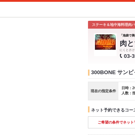
ステーキ＆地中海料理肉
「池袋で美
肉と
にくとさけ
03-
300BONE サ
日時：2
現在の指定条件
人数：
ネット予約できるコー
ご希望の条件でネット