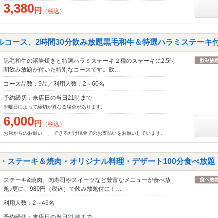
3,380
円
（税込）
シャルコース、2時間30分飲み放題黒毛和牛＆特選ハラミステーキ
黒毛和牛の溶岩焼きと特選ハラミステーキ２種のステーキに2.5時
間飲み放題が付いた特別なコースです。飲…
コース品数：9品／利用人数：2～60名
予約締切：来店日の当日21時まで
※曜日によって締切が異なる場合があります。
6,000
円
（税込）
お店からのお願い 、 できるだけ現金でのお支払いをお願いしています。
・ステーキ＆焼肉・オリジナル料理・デザート100分食べ放題
ステーキ&焼肉、肉寿司やスイーツなど豊富なメニューが食べ放
題♪更に、980円（税込）で飲み放題付に！…
利用人数：2～45名
予約締切：来店日の当日21時まで