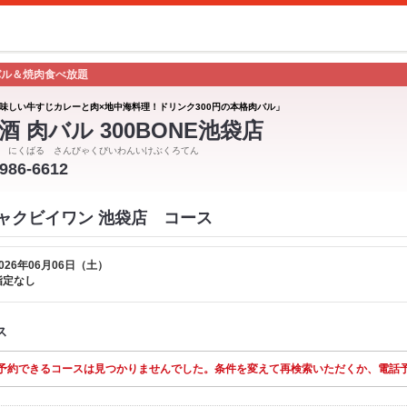
バル＆焼肉食べ放題
味しい牛すじカレーと肉×地中海料理！ドリンク300円の本格肉バル」
酒 肉バル 300BONE池袋店
 にくばる さんびゃくびいわんいけぶくろてん
3986-6612
ンビャクビイワン 池袋店 コース
026年06月06日（土）
指定なし
ス
予約できるコースは見つかりませんでした。条件を変えて再検索いただくか、電話