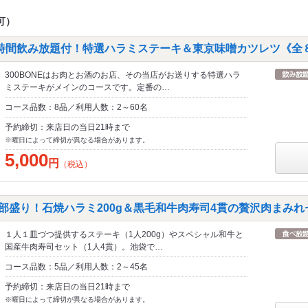
可）
時間飲み放題付！特選ハラミステーキ＆東京味噌カツレツ《全
300BONEはお肉とお酒のお店、その当店がお送りする特選ハラ
ミステーキがメインのコースです。定番の…
コース品数：8品／利用人数：2～60名
予約締切：来店日の当日21時まで
※曜日によって締切が異なる場合があります。
5,000
円
（税込）
物全部盛り！石焼ハラミ200g＆黒毛和牛肉寿司4貫の贅沢肉まみ
１人１皿づつ提供するステーキ（1人200g）やスペシャル和牛と
国産牛肉寿司セット（1人4貫）。池袋で…
コース品数：5品／利用人数：2～45名
予約締切：来店日の当日21時まで
※曜日によって締切が異なる場合があります。