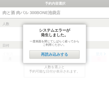
予約内容選択
肉と酒 肉バル 300BONE池袋店
人数
システムエラーが
発生しました。
一度画面を閉じてしばらく経ってから
ご利用ください。
日付
前月
翌月
再読み込みする
月
火
水
木
金
土
日
人数を選ぶと
予約可能な日付が表示されます。