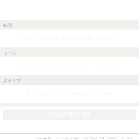
時間
人数、日付を選ぶとネット予約可能な時間が表示されます
コース
人数、日付、時間を選ぶとネット予約可能なコースが表示されます
席タイプ
コースを選ぶとネット予約可能な席が表示されます
予約入力画面に進む
このページは、ホットペッパーグルメの予約システムを利用しています。