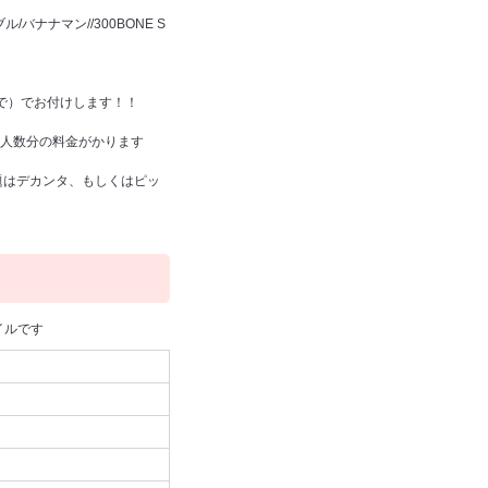
ナナマン//300BONE S
で）でお付けします！！
約人数分の料金がかります
題はデカンタ、もしくはピッ
イルです