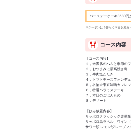
バースデーケーキ3680円が
※クーポンは予告なく内容を変更
コース内容
【コース内容】
１，米沢豚のハムと季節のフ
２，おつまみに最高焼き鳥
３，牛肉塩たたき
４，トマトチーズフォンデュ
５，名物☆東京味噌カツレツ
６，特選ハラミステーキ
７，本日のごはんもの
８，デザート
【飲み放題内容】
サッポロクラッシック赤星瓶
サッポロ黒ラベル、ワイン（
サワー類 レモン/グレープ