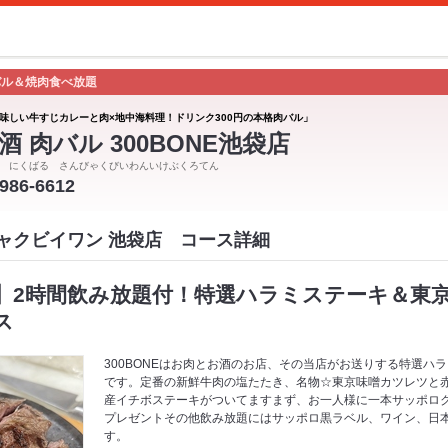
バル＆焼肉食べ放題
味しい牛すじカレーと肉×地中海料理！ドリンク300円の本格肉バル」
酒 肉バル 300BONE池袋店
 にくばる さんびゃくびいわんいけぶくろてん
3986-6612
ンビャクビイワン 池袋店 コース詳細
】2時間飲み放題付！特選ハラミステーキ＆東
ス
300BONEはお肉とお酒のお店、その当店がお送りする特選ハ
です。定番の新鮮牛肉の塩たたき、名物☆東京味噌カツレツと
産イチボステーキがついてますまず、お一人様に一本サッポロ
プレゼントその他飲み放題にはサッポロ黒ラベル、ワイン、日
す。