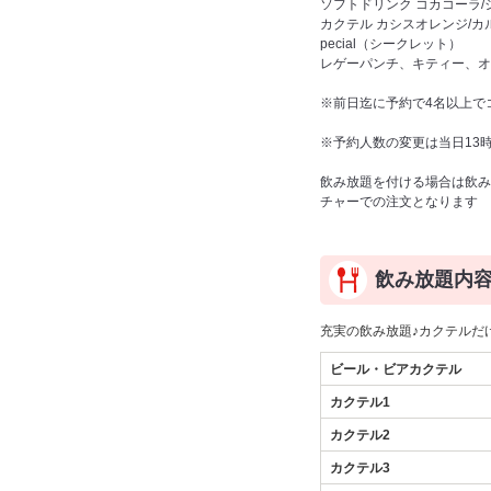
ソフトドリンク コカコーラ/
カクテル カシスオレンジ/カル
pecial（シークレット）
レゲーパンチ、キティー、オ
※前日迄に予約で4名以上で
※予約人数の変更は当日13
飲み放題を付ける場合は飲み
チャーでの注文となります
飲み放題内
充実の飲み放題♪カクテルだ
ビール・ビアカクテル
カクテル1
カクテル2
カクテル3