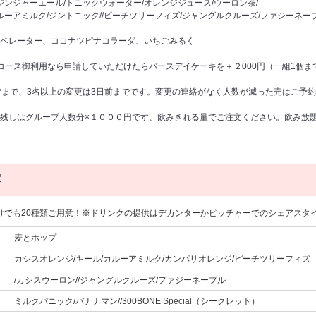
ジンジャーエール/トニックウォーター/オレンジジュース/ウーロン茶/
ーアミルク/ジントニック//ピーチツリーフィズ/ジャングルクルーズ/ファジーネーブル/バ
ペレーター、ココナツピナコラーダ、いちごみるく
コース御利用なら申請していただけたらバースデイケーキを＋２000円（一組1個ま
時まで、3名以上の変更は3日前までです。変更の連絡がなく人数が減った売はご予
残しはグループ人数分×１０００円です、飲みきれる量でご注文ください。飲み放
容
けでも20種類ご用意！※ドリンクの提供はデカンターかピッチャーでのシェアスタ
麦とホップ
カシスオレンジ/キール/カルーアミルク/カンパリオレンジ/ピーチツリーフィズ
/カシスウーロン//ジャングルクルーズ/ファジーネーブル
ミルクパニック/バナナマン//300BONE Special（シークレット）