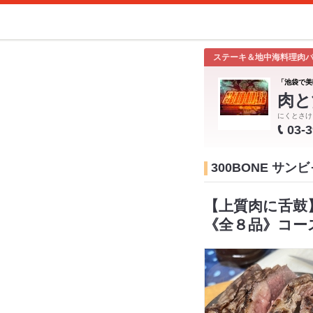
ステーキ＆地中海料理肉
「池袋で美
肉と
にくとさけ
03-
300BONE サ
【上質肉に舌鼓
《全８品》コー