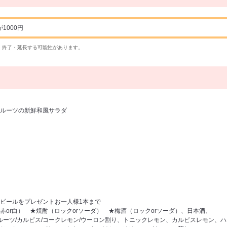
1000円
・終了・延長する可能性があります。
ルーツの新鮮和風サラダ
ビールをプレゼントお一人様1本まで
赤or白） ★焼酎（ロックorソーダ） ★梅酒（ロックorソーダ）、日本酒、
フルーツ/カルピス/コークレモン/ウーロン割り、トニックレモン、カルピスレモン、