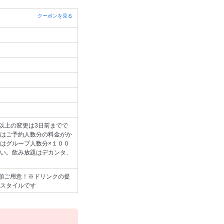
クーポンを見る
以上の変更は3日前までで
はご予約人数分の料金がか
はグループ人数分×１００
い。飲み放題はデカンタ、
種類ご用意！※ドリンクの提
スタイルです