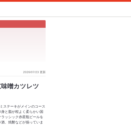
2026/07/23 更新
京味噌カツレツ
ラミステーキがメインのコース
赤身と脂が程よく柔らかい国
クラッシック赤星瓶ビールを
本酒、焼酎などが揃っていま