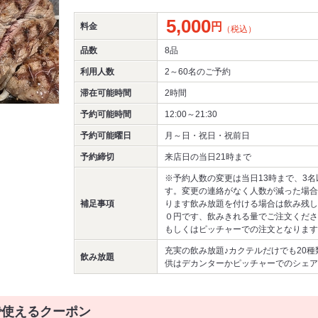
5,000
円
料金
（税込）
品数
8品
利用人数
2～60名
のご予約
滞在可能時間
2時間
予約可能時間
12:00～21:30
予約可能曜日
月～日・祝日・祝前日
予約締切
来店日の当日21時まで
※予約人数の変更は当日13時まで、3名
す。変更の連絡がなく人数が減った場合
補足事項
ります飲み放題を付ける場合は飲み残し
０円です、飲みきれる量でご注文くださ
もしくはピッチャーでの注文となります
充実の飲み放題♪カクテルだけでも20
飲み放題
供はデカンターかピッチャーでのシェア
で使えるクーポン