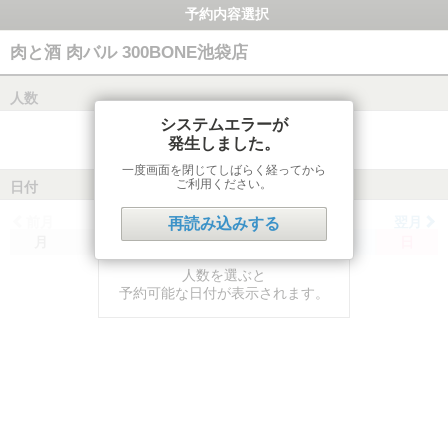
予約内容選択
肉と酒 肉バル 300BONE池袋店
人数
システムエラーが
発生しました。
一度画面を閉じてしばらく経ってから
ご利用ください。
日付
前月
翌月
再読み込みする
月
火
水
木
金
土
日
人数を選ぶと
予約可能な日付が表示されます。