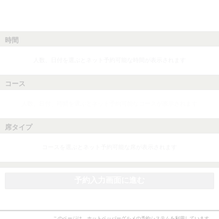
時間
人数、日付を選ぶとネット予約可能な時間が表示されます
コース
人数、日付、時間を選ぶとネット予約可能なコースが表示されます
席タイプ
コースを選ぶとネット予約可能な席が表示されます
予約入力画面に進む
このページは、ホットペッパーグルメの予約システムを利用しています。