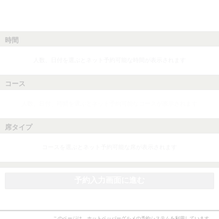
時間
人数、日付を選ぶとネット予約可能な時間が表示されます
コース
人数、日付、時間を選ぶとネット予約可能なコースが表示されます
席タイプ
コースを選ぶとネット予約可能な席が表示されます
予約入力画面に進む
このページは、ホットペッパーグルメの予約システムを利用しています。