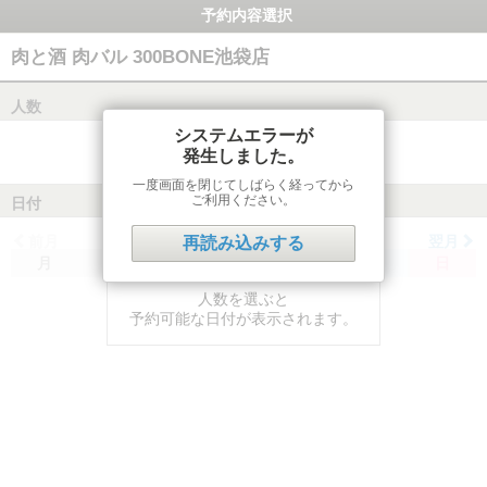
予約内容選択
肉と酒 肉バル 300BONE池袋店
人数
システムエラーが
発生しました。
一度画面を閉じてしばらく経ってから
ご利用ください。
日付
前月
翌月
再読み込みする
月
火
水
木
金
土
日
人数を選ぶと
予約可能な日付が表示されます。