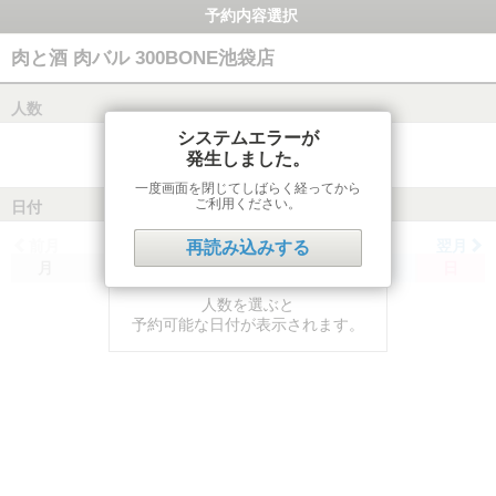
予約内容選択
肉と酒 肉バル 300BONE池袋店
人数
システムエラーが
発生しました。
一度画面を閉じてしばらく経ってから
ご利用ください。
日付
前月
翌月
再読み込みする
月
火
水
木
金
土
日
人数を選ぶと
予約可能な日付が表示されます。