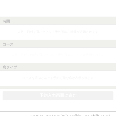
時間
人数、日付を選ぶとネット予約可能な時間が表示されます
コース
人数、日付、時間を選ぶとネット予約可能なコースが表示されます
席タイプ
コースを選ぶとネット予約可能な席が表示されます
予約入力画面に進む
このページは、ホットペッパーグルメの予約システムを利用しています。