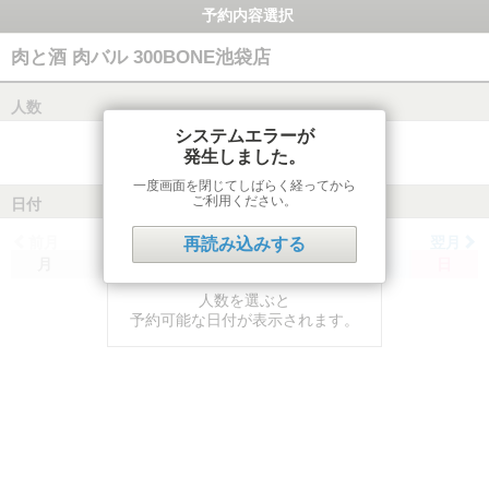
予約内容選択
肉と酒 肉バル 300BONE池袋店
人数
システムエラーが
発生しました。
一度画面を閉じてしばらく経ってから
ご利用ください。
日付
前月
翌月
再読み込みする
月
火
水
木
金
土
日
人数を選ぶと
予約可能な日付が表示されます。