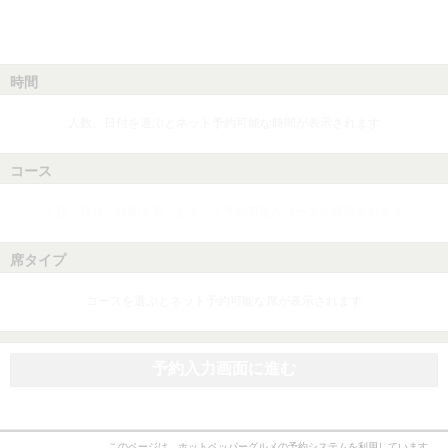
時間
人数、日付を選ぶとネット予約可能な時間が表示されます
コース
人数、日付、時間を選ぶとネット予約可能なコースが表示されます
席タイプ
コースを選ぶとネット予約可能な席が表示されます
予約入力画面に進む
このページは、ホットペッパーグルメの予約システムを利用しています。