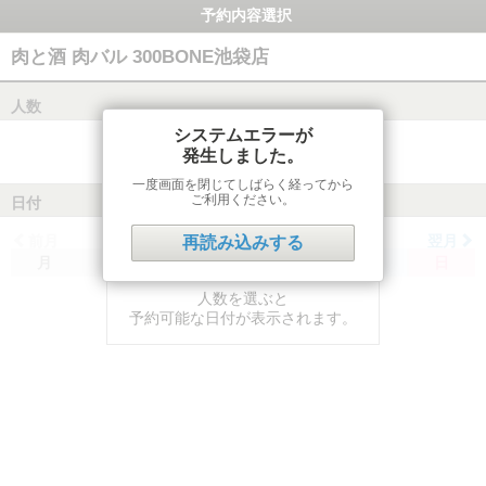
予約内容選択
肉と酒 肉バル 300BONE池袋店
人数
システムエラーが
発生しました。
一度画面を閉じてしばらく経ってから
ご利用ください。
日付
前月
翌月
再読み込みする
月
火
水
木
金
土
日
人数を選ぶと
予約可能な日付が表示されます。