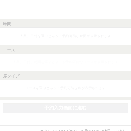
時間
人数、日付を選ぶとネット予約可能な時間が表示されます
コース
人数、日付、時間を選ぶとネット予約可能なコースが表示されます
席タイプ
コースを選ぶとネット予約可能な席が表示されます
予約入力画面に進む
このページは、ホットペッパーグルメの予約システムを利用しています。