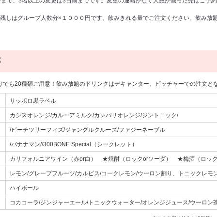
時まで、3名以上の変更は3日前までです。変更の連絡がなく人数が減った売はご予
残しはグループ人数分×１０００円です、飲みきれる量でご注文ください。飲み放
容
けでも20種類ご用意！飲み放題のドリンクはデキャンター、ピッチャーでの注文と
サッポロ黒ラベル
カシスオレンジ/カルーアミルク/カンパリオレンジ/ジントニック/
/ピーチツリーフィズ/ジャングルクルーズ/ファジーネーブル
/バナナマン//300BONE Special（シークレット）
カリフォルニアワイン（赤or白） ★焼酎（ロックorソーダ） ★梅酒（ロック
レモン/グレープフルーツ/カルピス/コークレモン/ウーロン割り、トニックレモ
ハイボール
コカコーラ/ジンジャーエール/トニックウォーター/オレンジジュース/ウーロン茶