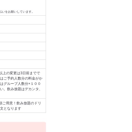
払いをお願いしています。
以上の変更は3日前までで
はご予約人数分の料金がか
はグループ人数分×１００
い。飲み放題はデカンタ、
種類ご用意！飲み放題のドリ
文となります