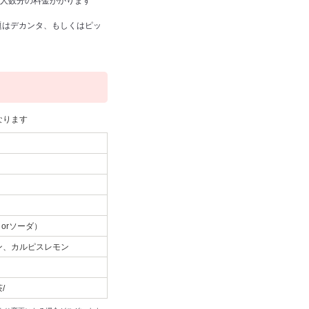
約人数分の料金がかります
題はデカンタ、もしくはピッ
なります
orソーダ）
ン、カルピスレモン
/