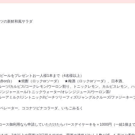
ツの新鮮和風サラダ
ビールをプレゼントお一人様1本まで（4名様以上）
赤or白） ★焼酎（ロックorソーダ） ★梅酒（ロックorソーダ）、日本酒、
フルーツ/カルピス/コークレモン/ウーロン割り、トニックレモン、カルピスレモン、
ジンジャーエール/トニックウォーター/オレンジジュース/ウーロン茶/
ーアミルク/ジントニック//ピーチツリーフィズ/ジャングルクルーズ/ファジーネーブル/バ
ペレーター、ココナツピナコラーダ、いちごみるく
コース御利用なら申請していただけたらバースデイケーキを＋1000円（一組1個ま