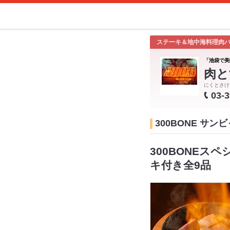
ステーキ＆地中海料理肉
「池袋で美
肉と
にくとさけ
03-
300BONE サ
300BONEス
キ付き全9品