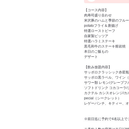
【コース内容】
肉寿司盛り合わせ
米沢豚のハムと季節のフルー
potatoフライ＆唐揚げ
特選ローストビーフ
自家製ピッツア
特選ハラミステーキ
黒毛和牛のステーキ熔岩焼
本日のご飯もの
デザート
【飲み放題内容】
サッポロクラッシック赤星瓶
サッポロ黒ラベル、ワイン（
サワー類 レモン/グレープ
ソフトドリンク コカコーラ/
カクテル カシスオレンジ/カル
pecial（シークレット）
レゲーパンチ、キティー、オ
※前日迄に予約で4名以上で