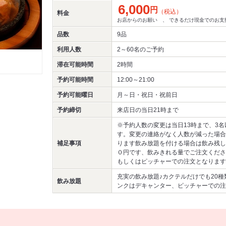
6,000
円
（税込）
料金
お店からのお願い 、 できるだけ現金でのお支
品数
9品
利用人数
2～60名
のご予約
滞在可能時間
2時間
予約可能時間
12:00～21:00
予約可能曜日
月～日・祝日・祝前日
予約締切
来店日の当日21時まで
※予約人数の変更は当日13時まで、3名
す。変更の連絡がなく人数が減った場合
補足事項
ります飲み放題を付ける場合は飲み残し
０円です、飲みきれる量でご注文くださ
もしくはピッチャーでの注文となります
充実の飲み放題♪カクテルだけでも20
飲み放題
ンクはデキャンター、ピッチャーでの注