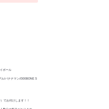
ハイボール
ナナマン//300BONE S
で）でお付けします！！