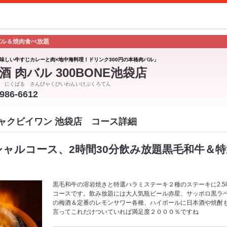
バル＆焼肉食べ放題
味しい牛すじカレーと肉×地中海料理！ドリンク300円の本格肉バル」
酒 肉バル 300BONE池袋店
 にくばる さんびゃくびいわんいけぶくろてん
3986-6612
ンビャクビイワン 池袋店 コース詳細
ペシャルコース、2時間30分飲み放題黒毛和牛＆
黒毛和牛の溶岩焼きと特選ハラミステーキ２種のステーキに2.
コースです。飲み放題には大人気瓶ビール赤星、サッポロ黒ラ
の梅酒＆定番のレモンサワー各種、ハイボールに日本酒や焼酎
言ってこれだけついていれば満足度２０００％ですね