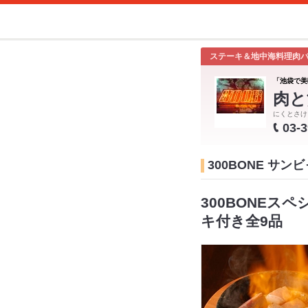
ステーキ＆地中海料理肉
「池袋で美
肉と
にくとさけ
03-
300BONE サ
300BONEス
キ付き全9品