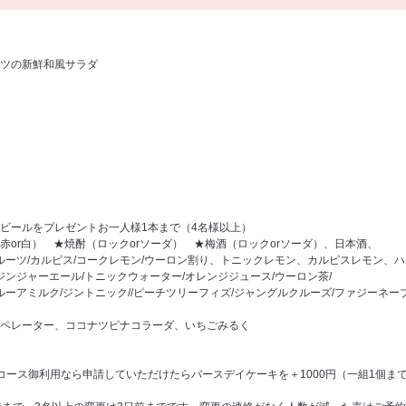
ツの新鮮和風サラダ
ビールをプレゼントお一人様1本まで（4名様以上）
赤or白） ★焼酎（ロックorソーダ） ★梅酒（ロックorソーダ）、日本酒、
フルーツ/カルピス/コークレモン/ウーロン割り、トニックレモン、カルピスレモン、
ジンジャーエール/トニックウォーター/オレンジジュース/ウーロン茶/
ーアミルク/ジントニック//ピーチツリーフィズ/ジャングルクルーズ/ファジーネーブル/バ
ペレーター、ココナツピナコラーダ、いちごみるく
コース御利用なら申請していただけたらバースデイケーキを＋1000円（一組1個ま