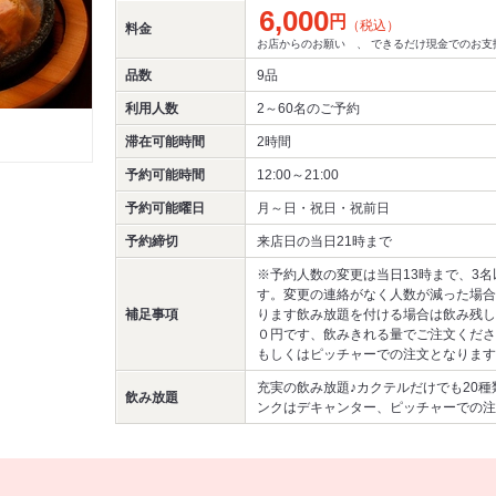
6,000
円
（税込）
料金
お店からのお願い 、 できるだけ現金でのお支
品数
9品
利用人数
2～60名
のご予約
滞在可能時間
2時間
予約可能時間
12:00～21:00
予約可能曜日
月～日・祝日・祝前日
予約締切
来店日の当日21時まで
※予約人数の変更は当日13時まで、3名
す。変更の連絡がなく人数が減った場合
補足事項
ります飲み放題を付ける場合は飲み残し
０円です、飲みきれる量でご注文くださ
もしくはピッチャーでの注文となります
充実の飲み放題♪カクテルだけでも20
飲み放題
ンクはデキャンター、ピッチャーでの注