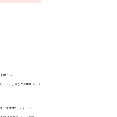
ハイボール
ナナマン//300BONE S
で）でお付けします！！