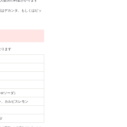
約人数分の料金がかります
題はデカンタ、もしくはピッ
なります
orソーダ）
ン、カルピスレモン
/