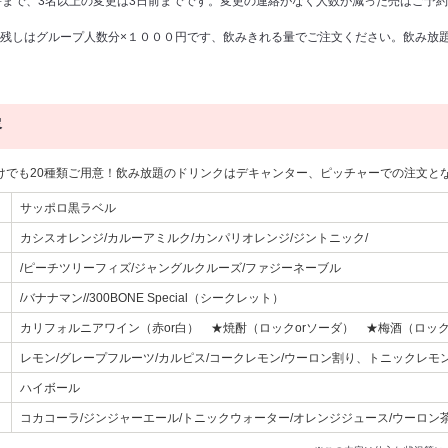
時まで、3名以上の変更は3日前までです。変更の連絡がなく人数が減った売はご予
残しはグループ人数分×１０００円です、飲みきれる量でご注文ください。飲み放
容
けでも20種類ご用意！飲み放題のドリンクはデキャンター、ピッチャーでの注文と
サッポロ黒ラベル
カシスオレンジ/カルーアミルク/カンパリオレンジ/ジントニック/
/ピーチツリーフィズ/ジャングルクルーズ/ファジーネーブル
/バナナマン//300BONE Special（シークレット）
カリフォルニアワイン（赤or白） ★焼酎（ロックorソーダ） ★梅酒（ロック
レモン/グレープフルーツ/カルピス/コークレモン/ウーロン割り、トニックレモ
ハイボール
コカコーラ/ジンジャーエール/トニックウォーター/オレンジジュース/ウーロン茶