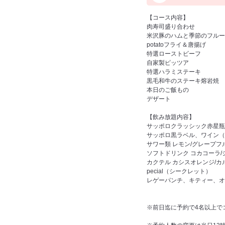
【コース内容】
肉寿司盛り合わせ
米沢豚のハムと季節のフルー
potatoフライ＆唐揚げ
特選ローストビーフ
自家製ピッツア
特選ハラミステーキ
黒毛和牛のステーキ熔岩焼
本日のご飯もの
デザート
【飲み放題内容】
サッポロクラッシック赤星瓶
サッポロ黒ラベル、ワイン（
サワー類 レモン/グレープ
ソフトドリンク コカコーラ/
カクテル カシスオレンジ/カル
pecial（シークレット）
レゲーパンチ、キティー、オ
※前日迄に予約で4名以上で