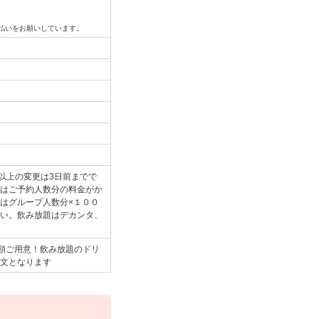
払いをお願いしています。
以上の変更は3日前までで
はご予約人数分の料金がか
はグループ人数分×１００
い。飲み放題はデカンタ、
種類ご用意！飲み放題のドリ
文となります