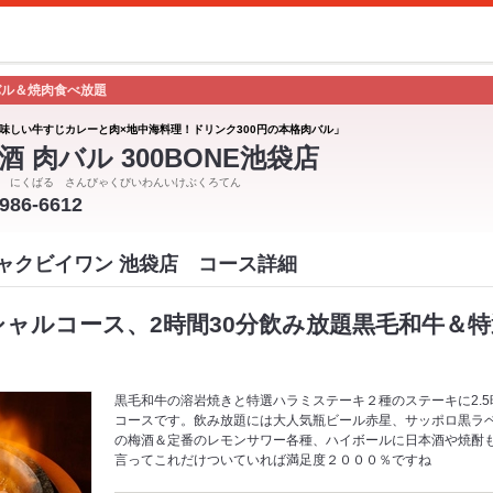
バル＆焼肉食べ放題
味しい牛すじカレーと肉×地中海料理！ドリンク300円の本格肉バル」
酒 肉バル 300BONE池袋店
 にくばる さんびゃくびいわんいけぶくろてん
3986-6612
ンビャクビイワン 池袋店 コース詳細
ペシャルコース、2時間30分飲み放題黒毛和牛＆
黒毛和牛の溶岩焼きと特選ハラミステーキ２種のステーキに2.
コースです。飲み放題には大人気瓶ビール赤星、サッポロ黒ラ
の梅酒＆定番のレモンサワー各種、ハイボールに日本酒や焼酎
言ってこれだけついていれば満足度２０００％ですね