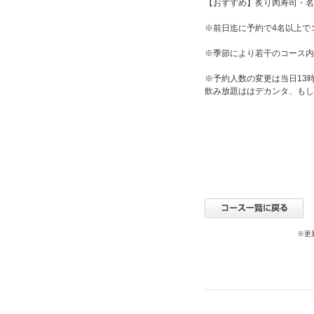
【おすすめ】炙り肉寿司・名
※前日迄に予約で4名以上で
※季節により若干のコース内
※予約人数の変更は当日13
飲み放題ははデカンタ、もし
※更