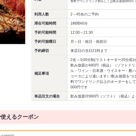
有料でワンドリンク制もしくは飲み放題880円
利用人数
2～45名
のご予約
滞在可能時間
1時間40分
予約可能時間
12:00～21:30
予約可能曜日
月～日・祝日・祝前日
予約締切
来店日の当日21時まで
2名～/100分制(ラストオーダー20分前)
飲み放題が480円（税込）（ソフトド
ル・ワイン・日本酒・ウイスキー・酎ハ
補足事項
コースにより違います）/飲み放題をつ
料でワンドリンク以上のオーダーをして
000円です
単品注文の場合
飲み放題付980円（ソフト）（税込）よ
で使えるクーポン