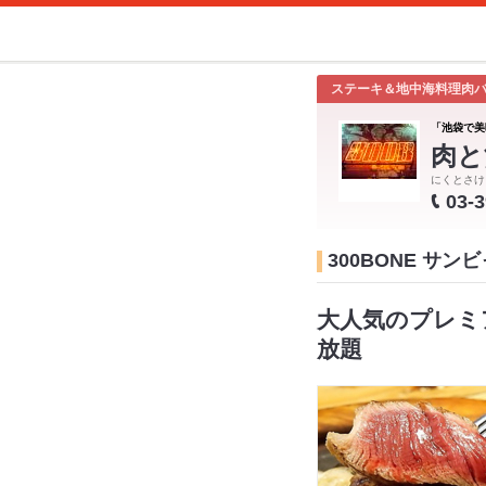
ステーキ＆地中海料理肉
「池袋で美
肉と
にくとさけ
03-
300BONE サ
大人気のプレミ
放題