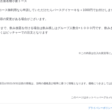
古屋名物小倉トース
コース御利用なら申請していただけたらバースデイケーキを＋1000円でお付けします
容の変更がある場合がございます。
時まで、飲み放題を付ける場合は飲み残しはグループ人数分×１０００円です、飲み
くはピッチャーでの注文となります
※この内容は仕入れ状況等に
新日が2021/3/31以前の情報は、当時の価格及び税率に基づく情報となります。価格につきまして
このページはホットペッパーグルメ
プライバシーポリシ