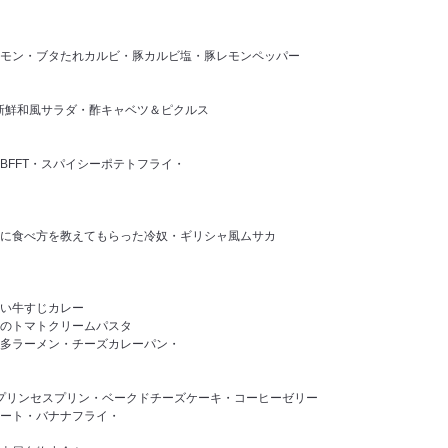
モン・ブタたれカルビ・豚カルビ塩・豚レモンペッパー
・新鮮和風サラダ・酢キャベツ＆ピクルス
BFFT・スパイシーポテトフライ・
に食べ方を教えてもらった冷奴・ギリシャ風ムサカ
い牛すじカレー
のトマトクリームパスタ
博多ラーメン・チーズカレーパン・
上プリンセスプリン・ベークドチーズケーキ・コーヒーゼリー
ザート・バナナフライ・