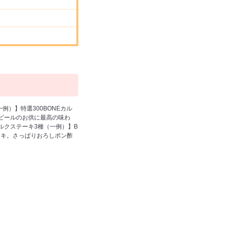
）】特選300BONEカル
ビールのお供に最高の味わ
ルクステーキ3種（一例）】B
ーキ。さっぱりおろしポン酢