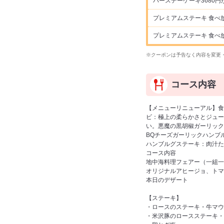
バースデーケーキ3680円が
プレミアムステーキ 食べ放
プレミアムステーキ 食べ放
※クーポンは予告なく内容を変更
コース内容
【メニューリニューアル】食
ビ：極上の柔らかさとジュー
い。悪魔の黒胡椒ガーリック
BQチーズガーリックハンブ
ハンブルグステーキ：肉汁た
コース内容
地中海料理フェアー（一組一
オリジナルアヒージョ、トマ
本日のデザート
【ステーキ】
・ロースのステーキ・牛マウ
・米沢豚のロースステーキ・