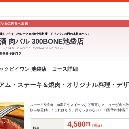
バル＆焼肉食べ放題
味しい牛すじカレーと肉×地中海料理！ドリンク300円の本格肉バル」
酒 肉バル 300BONE池袋店
 にくばる さんびゃくびいわんいけぶくろてん
3986-6612
ンビャクビイワン 池袋店 コース詳細
アム・ステーキ＆焼肉・オリジナル料理・デザー
ステーキ&焼肉、肉寿司やスイーツなど豊富なメニューが食べ放題
飲み放題付に！これはもう、行くっきゃない！！(要予約制/当日
4,580
円
（税込）
料金