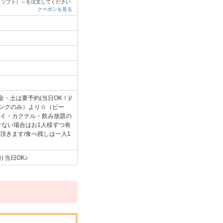
（ソフト）～を注文してください
クーポンを見る
/金・土は要予約(当日OK！)/
リンクのみ）より☆（ビー
イ・カクテル・飲み放題の
けない場合はお1人様ずつ有
頂きます/食べ残しは一人1
り当日OK♪