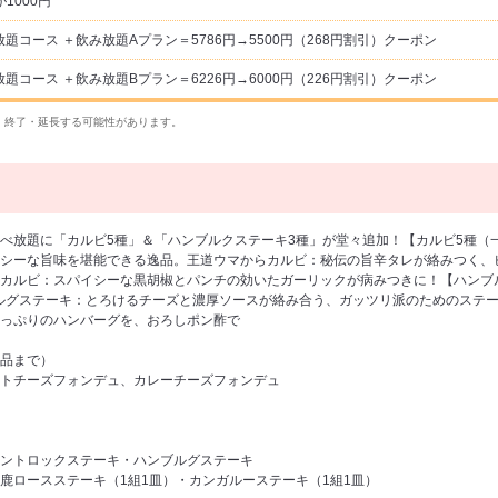
1000円
題コース ＋飲み放題Aプラン＝5786円→5500円（268円割引）クーポン
題コース ＋飲み放題Bプラン＝6226円→6000円（226円割引）クーポン
・終了・延長する可能性があります。
べ放題に「カルビ5種」＆「ハンブルクステーキ3種」が堂々追加！【カルビ5種（一例
シーな旨味を堪能できる逸品。王道ウマからカルビ：秘伝の旨辛タレが絡みつく、
カルビ：スパイシーな黒胡椒とパンチの効いたガーリックが病みつきに！【ハンブ
ルグステーキ：とろけるチーズと濃厚ソースが絡み合う、ガッツリ派のためのステ
っぷりのハンバーグを、おろしポン酢で
品まで）
トチーズフォンデュ、カレーチーズフォンデュ
ントロックステーキ・ハンブルグステーキ
鹿ロースステーキ（1組1皿）・カンガルーステーキ（1組1皿）