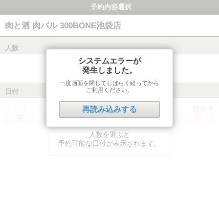
予約内容選択
肉と酒 肉バル 300BONE池袋店
人数
システムエラーが
発生しました。
一度画面を閉じてしばらく経ってから
ご利用ください。
日付
前月
翌月
再読み込みする
月
火
水
木
金
土
日
人数を選ぶと
予約可能な日付が表示されます。