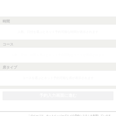
時間
人数、日付を選ぶとネット予約可能な時間が表示されます
コース
人数、日付、時間を選ぶとネット予約可能なコースが表示されます
席タイプ
コースを選ぶとネット予約可能な席が表示されます
予約入力画面に進む
このページは、ホットペッパーグルメの予約システムを利用しています。