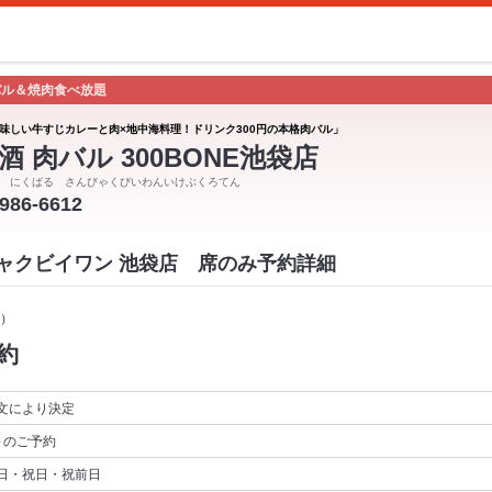
バル＆焼肉食べ放題
味しい牛すじカレーと肉×地中海料理！ドリンク300円の本格肉バル」
酒 肉バル 300BONE池袋店
 にくばる さんびゃくびいわんいけぶくろてん
3986-6612
ンビャクビイワン 池袋店 席のみ予約詳細
）
約
文により決定
～
のご予約
日・祝日・祝前日