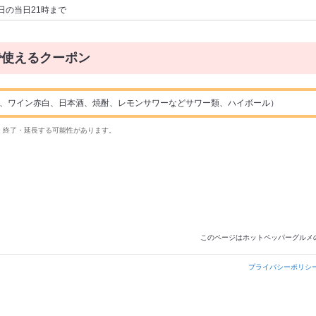
日の当日21時まで
で使えるクーポン
ル、ワイン赤白、日本酒、焼酎、レモンサワーなどサワー類、ハイボール）
・終了・延長する可能性があります。
このページはホットペッパーグルメ
プライバシーポリシ