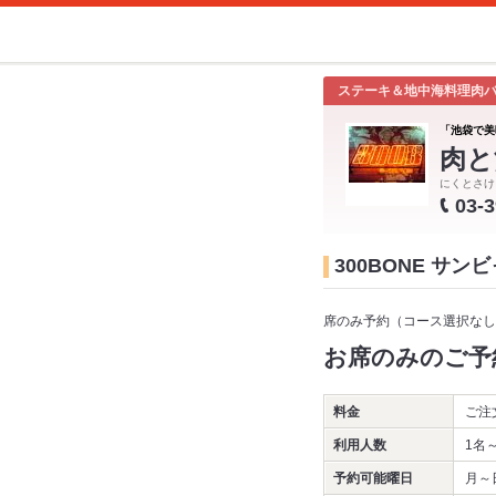
ステーキ＆地中海料理肉
「池袋で美
肉と
にくとさけ
03-
300BONE サ
席のみ予約（コース選択なし
お席のみのご予
料金
ご注
利用人数
1名
予約可能曜日
月～