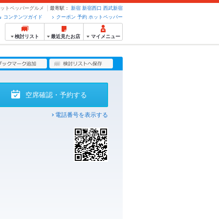
のホットペッパーグルメ
最寄駅：
新宿
新宿西口
西武新宿
コンテンツガイド
クーポン 予約 ホットペッパー
検討リスト
最近見たお店
マイメニュー
空席確認・予約する
電話番号を表示する