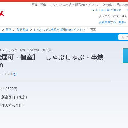
写真・画像 | しゃぶしゃぶ串焼き 新宿inton イントン - クーポン・予約
よくある問い合わせ
ようこそ、
さん
ゲスト
会員登録する（無料）
京
新宿
新宿西口
しゃぶしゃぶ串焼き 新宿inton イントン
写真
しゃぶしゃぶ 喫煙 飲み放題 女子会
喫煙可・個室】 しゃぶしゃぶ・串焼
n
コミ112件
01～1500円
新宿西口
（
東京
）
同伴の方も含む）