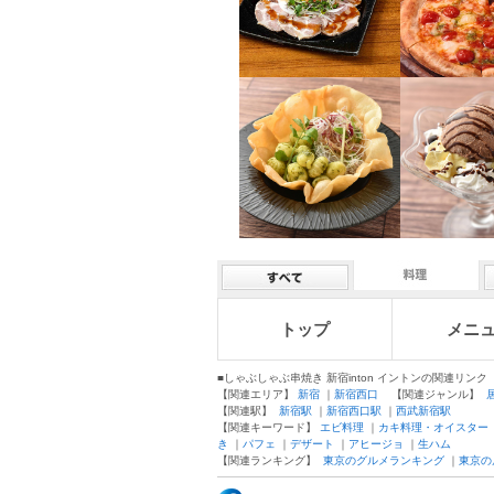
トップ
メニ
■しゃぶしゃぶ串焼き 新宿inton イントンの関連リンク
【関連エリア】
新宿
｜
新宿西口
【関連ジャンル】
【関連駅】
新宿駅
｜
新宿西口駅
｜
西武新宿駅
【関連キーワード】
エビ料理
｜
カキ料理・オイスター
き
｜
パフェ
｜
デザート
｜
アヒージョ
｜
生ハム
【関連ランキング】
東京のグルメランキング
｜
東京の