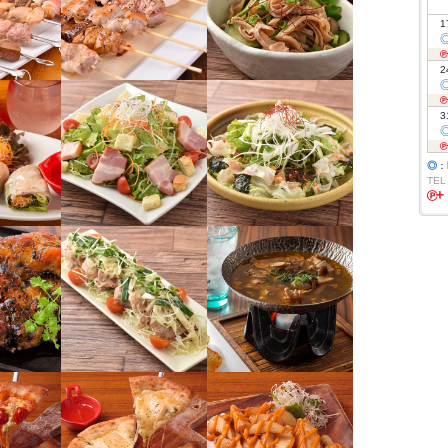
1
2
3
◎
：
TEL