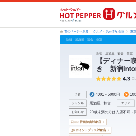
前のページへ戻る
グルメ・予約情報 全国
東
新宿 居酒屋 宴会 個室
新宿 居酒屋 宴会 個室 
【ディナー
き 新宿into
4.3
口
4001～5000円
10
予算
居酒屋
和食
ジャンル
エリア
20歳未満の方は入店不可（
お知らせ
口コミ投稿特典対象店
ポイントプラス対象店