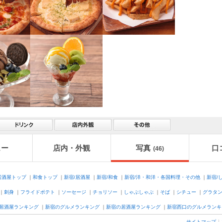
ュー
店内・外観
写真
口
(46)
居酒屋トップ
｜
和食トップ
｜
新宿/居酒屋
｜
新宿/和食
｜
新宿/洋・和洋・各国料理・その他
｜
新宿/
｜
刺身
｜
フライドポテト
｜
ソーセージ
｜
チョリソー
｜
しゃぶしゃぶ
｜
そば
｜
シチュー
｜
グラタ
居酒屋ランキング
｜
新宿のグルメランキング
｜
新宿の居酒屋ランキング
｜
新宿西口のグルメランキ
サイトマップ