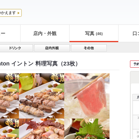
つかえます
ュー
店内・外観
写真
口
(46)
ton イントン
料理写真（23枚）
予
1