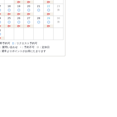
7
18
19
20
21
22
23
◎
◎
◎
◎
◎
◎
休
4
25
26
27
28
29
30
◎
◎
◎
◎
◎
◎
休
1
◎
即予約可
□
：リクエスト予約可
：要問い合わせ
×
：予約不可
休
：定休日
：通常よりポイントがお得にたまります