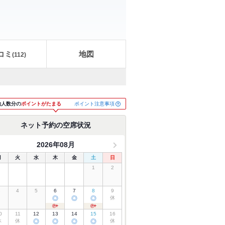
コミ
地図
(
112
)
ポイント注意事項
約人数分の
ポイントがたまる
ネット予約の空席状況
2026年08月
月
火
水
木
金
土
日
1
2
3
4
5
6
7
8
9
◎
◎
◎
休
0
11
12
13
14
15
16
休
休
◎
◎
◎
◎
休