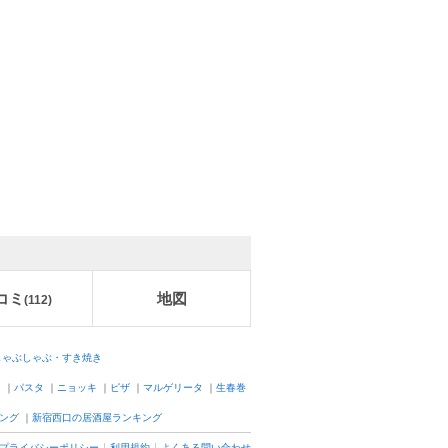
コミ
地図
(
112
)
しゃぶしゃぶ・すき焼き
ン
｜
パスタ
｜
ニョッキ
｜
ピザ
｜
マルゲリータ
｜
生春巻
ング
｜
新宿西口の居酒屋ランキング
プライバシーポリシー
利用規約
よくある問い合わせ