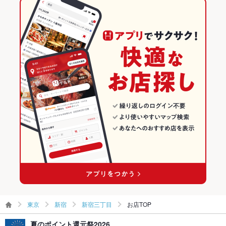
東京 × 中華全般
東京の中華全般ランキング
駐車場
なし
カラオケ設
あり
新宿のグルメランキング
備
新宿の中華ランキング
バンド演奏
可
新宿の中華全般ランキング
TV・プロジ
あり
ェクタ
新宿三丁目のグルメランキング
英語メニュ
あり
ー
新宿三丁目の中華ランキング
その他設備
プロジェクター、スクリーン、マイク、その他、お気軽にご相
談ください。
その他
飲み放題
あり
食べ放題
なし
東京
新宿
新宿三丁目
お店TOP
夏のポイント還元祭2026
お酒
カクテル充実、焼酎充実、日本酒充実、ワイン充実