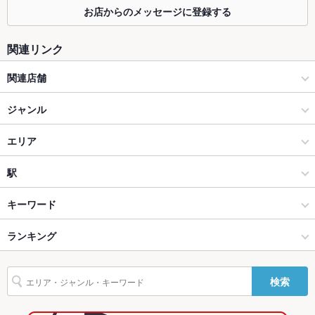
お店からのメッセージに登録する
個室
あり ：最大130名様までご収容可能な空間もご用意しておりま
す。
関連リンク
座敷
なし
関連店舗
掘りごたつ
なし
一軒家イタリアン ELSA （エルザ）新宿本店
ジャンル
カウンター
なし
かっぺ亭
中華
エリア
ソファー
なし
中華全般
新宿三丁目
駅
テラス席
なし
新宿 × 中華
新宿三丁目 × 中華
新宿駅
キーワード
貸切
貸切可 ：フロア貸切は50名～お承りいたします。
新宿 × 中華全般
新宿三丁目 × 中華全般
新宿三丁目駅
ランキング
からあげ
エビ料理
カニ料理
にんにく料理
焼きそば
点心
餃子
設備
水餃子
肉まん
小籠包
焼売
チャーハン
麻婆豆腐
酢豚
Wi-Fi
なし
新宿駅 × 中華
東京
西武新宿駅
東京のグルメランキング
検索
北京ダック
坦々麺
杏仁豆腐
デザート
塩ラーメン
担々麺
バリアフリ
なし
新宿駅 × 中華全般
東京 × 中華
東京の中華ランキング
ー