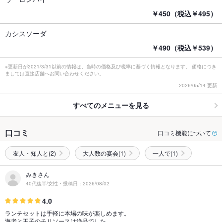
￥450（税込￥495）
カシスソーダ
￥490（税込￥539）
※更新日が2021/3/31以前の情報は、当時の価格及び税率に基づく情報となります。 価格につき
ましては直接店舗へお問い合わせください。
2026/05/14 更新
すべてのメニューを見る
口コミ
口コミ機能について
友人・知人と(2)
大人数の宴会(1)
一人で(1)
みきさん
40代後半/女性・投稿日：2026/08/02
4.0
ランチセットは手軽に本場の味が楽しめます。
海老と玉子のチリソースは絶品でした。