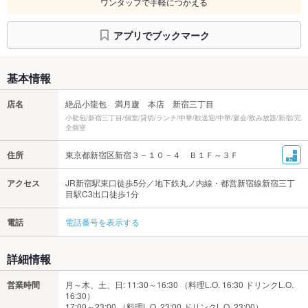
ワンタップで手軽につかえる
アプリでブックマーク
基本情報
店名
絶品小龍包 満月廬 本店 新宿三丁目
小龍包/新宿三丁目/個室/貸切/ランチ/中華/歓送迎/中華/宴会/飲み放題/新宿/完
全個室
住所
東京都新宿区新宿３－１０－４ Ｂ１Ｆ～３Ｆ
アクセス
JR新宿駅東口徒歩5分／地下鉄丸ノ内線・都営新宿線新宿三丁
目駅C3出口徒歩1分
電話
電話番号を表示する
詳細情報
営業時間
月～木、土、日: 11:30～16:30 （料理L.O. 16:30 ドリンクL.O.
16:30）
17:00～23:00 （料理L.O. 23:00 ドリンクL.O. 23:00）