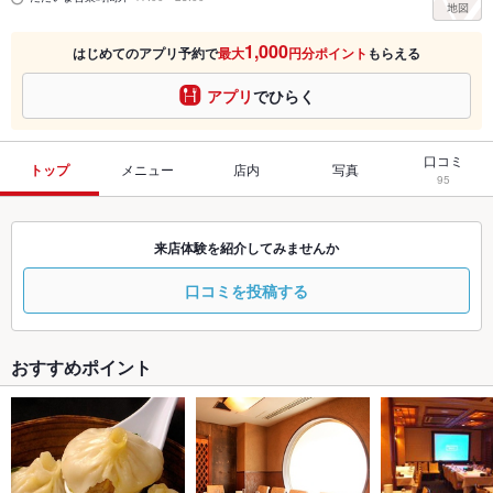
1,000
はじめてのアプリ予約で
最大
円分ポイント
もらえる
アプリ
でひらく
口コミ
トップ
メニュー
店内
写真
95
来店体験を紹介してみませんか
口コミを投稿する
おすすめポイント