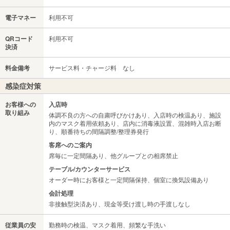
電子マネー
利用不可
QRコード
利用不可
決済
料金備考
サービス料・チャージ料 なし
感染症対策
お客様への
入店時
取り組み
体調不良の方への自粛呼びかけあり、入店時の検温あり、施設
内のマスク着用依頼あり、店内に消毒液設置、混雑時入店お断
り、順番待ちの間隔調整/整理券発行
客席へのご案内
席毎に一定間隔あり、他グループとの相席禁止
テーブル/カウンターサービス
オーダー時にお客様と一定間隔保持、個室に換気設備あり
会計処理
非接触型決済あり、現金等受け渡し時の手渡しなし
従業員の安
勤務時の検温、マスク着用、頻繁な手洗い