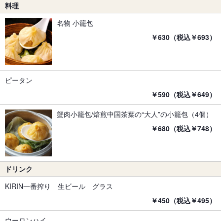
料理
名物 小籠包
￥630（税込￥693）
ピータン
￥590（税込￥649）
蟹肉小籠包/焙煎中国茶葉の“大人”の小籠包（4個）
￥680（税込￥748）
ドリンク
KIRIN一番搾り 生ビール グラス
￥450（税込￥495）
ウーロンハイ