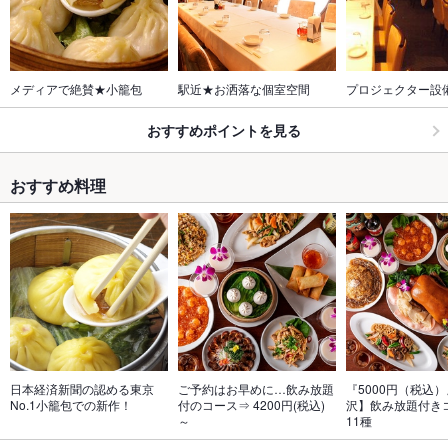
メディアで絶賛★小籠包
駅近★お洒落な個室空間
プロジェクター設
おすすめポイントを見る
おすすめ料理
日本経済新聞の認める東京
ご予約はお早めに…飲み放題
『5000円（税込
No.1小籠包での新作！
付のコース⇒ 4200円(税込)
沢】飲み放題付き
～
11種