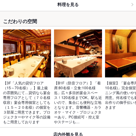
料理を見る
こだわりの空間
【3F「人気の貸切フロア
【B1F（防音フロア）】「着
【個室】「宴会専
（15～70名様）」】最上級
席:80名様・立食:100名様
10名様)」完全個
の雰囲気にて…貸切なら宴会
迄」広々多目的宴会スペー
ニング風の使いや
専用フロアとして（７０名様
ス！120名様までOK。駅も近
用意。何名様でも
収容）宴会専用個室としても
いので、集合にも便利な立地
出作りの御手伝い
（１５～２０名様）の個室を
となります。音響機器・カラ
きます
３部屋ご用意できます。プロ
オケ・マイク・プロジェクタ
ジェクターやマイク等の設備
ーあり。PC接続可・控え室
もご用意しております
やステージも…
店内外観を見る