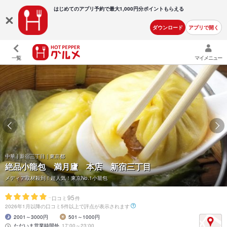
はじめてのアプリ予約で最大
1,000円分ポイントもらえる
ダウンロード
アプリで開く
一覧
マイメニュー
中華 | 新宿三丁目 | 東京都
絶品小龍包 満月廬 本店 新宿三丁目
メディア取材殺到！超人気！東京No.1小籠包
-
95
口コミ
件
2026年1月以降の口コミ5件以上で評点が表示されます
2001～3000円
501～1000円
ただいま営業時間外
17:00～23:00