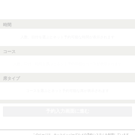
時間
人数、日付を選ぶとネット予約可能な時間が表示されます
コース
人数、日付、時間を選ぶとネット予約可能なコースが表示されます
席タイプ
コースを選ぶとネット予約可能な席が表示されます
予約入力画面に進む
このページは、ホットペッパーグルメの予約システムを利用しています。