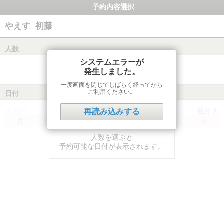
予約内容選択
やえす 初藤
人数
システムエラーが
発生しました。
一度画面を閉じてしばらく経ってから
ご利用ください。
日付
前月
翌月
再読み込みする
月
火
水
木
金
土
日
人数を選ぶと
予約可能な日付が表示されます。