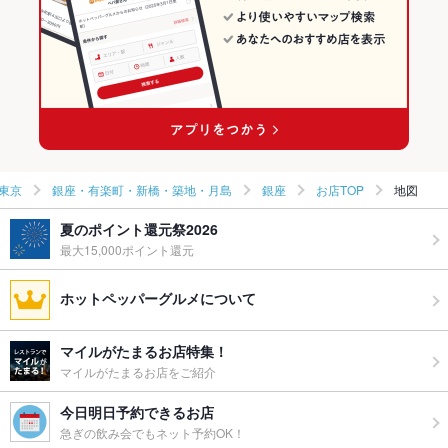
東京
銀座・有楽町・新橋・築地・月島
銀座
お店TOP
地図
夏のポイント還元祭2026
最大15,000ポイント還元
ホットペッパーグルメについて
マイルがたまるお店特集！
マイルがたまるお店をご紹介
今日明日予約できるお店
急ぎの飲み会でもネット予約OK！